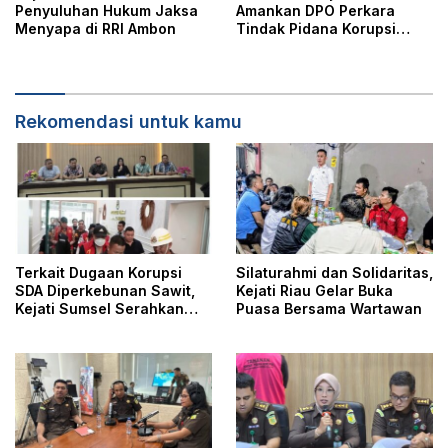
Penyuluhan Hukum Jaksa
Amankan DPO Perkara
Menyapa di RRI Ambon
Tindak Pidana Korupsi
Pengadaan Alat
Pencegahan Covid-19
Rekomendasi untuk kamu
Terkait Dugaan Korupsi
Silaturahmi dan Solidaritas,
SDA Diperkebunan Sawit,
Kejati Riau Gelar Buka
Kejati Sumsel Serahkan
Puasa Bersama Wartawan
Tersangka dan Barang
Bukti ke Kejari Musi Rawas