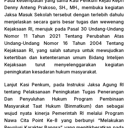
Pada kesempatan yang sama Kasi Penkum Kejati Kepri
Denny Anteng Prakoso, SH., MH., membuka kegiatan
Jaksa Masuk Sekolah tersebut dengan terlebih dahulu
menjelaskan secara garis besar tugas dan wewenang
Kejaksaan RI, merujuk pada Pasal 30 Undang-Undang
Nomor 11 Tahun 2021 Tentang Perubahan Atas
Undang-Undang Nomor 16 Tahun 2004 Tentang
Kejaksaan RI, yang salah satunya untuk mewujudkan
ketertiban dan ketenteraman umum Bidang Intelijen
Kejaksaan turut menyelenggarakan kegiatan
peningkatan kesadaran hukum masyarakat.
Lanjut Kasi Penkum, pada Instruksi Jaksa Agung RI
tentang Pelaksanaan Peningkatan Tugas Penerangan
Dan Penyuluhan Hukum Program Pembinaan
Masyarakat Taat Hukum (Binmatkum) dan sebagai
wujud nyata kinerja Pemerintah RI melalui Program
Nawa Cita Point Ke-8 yang berbunyi “Melakukan
Revolusi Karakter Bangsa” yang menitikberatkan pada