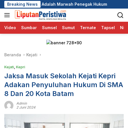
Langsung
h Marwah Penegak Hukum
Breaking News
DPC GRIB Jaya Pekanbaru Hadi
ke
konten
Video
Sumbar
Sumsel
Sumut
Ternate
Tapsel
Nia
Beranda
Kejati
Kejati
,
Kepri
Jaksa Masuk Sekolah Kejati Kepri
Adakan Penyuluhan Hukum Di SMA
8 Dan 20 Kota Batam
Admin
2 Juni 2024