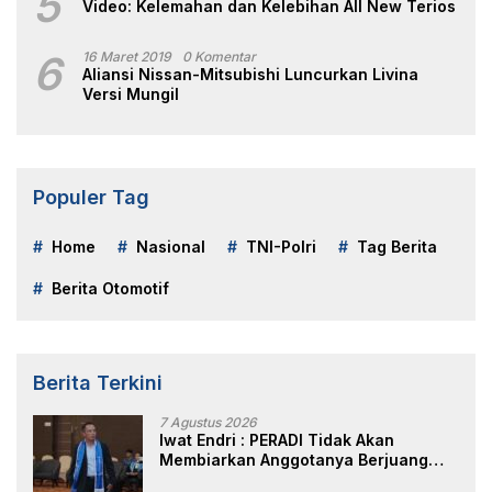
5
Video: Kelemahan dan Kelebihan All New Terios
6
16 Maret 2019
0 Komentar
Aliansi Nissan-Mitsubishi Luncurkan Livina
Versi Mungil
Populer Tag
Home
Nasional
TNI-Polri
Tag Berita
Berita Otomotif
Berita Terkini
7 Agustus 2026
Iwat Endri : PERADI Tidak Akan
Membiarkan Anggotanya Berjuang
Sendiri, Perlindungan Advokat Adalah