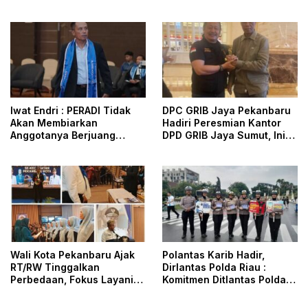
Iwat Endri : PERADI Tidak
DPC GRIB Jaya Pekanbaru
Akan Membiarkan
Hadiri Peresmian Kantor
Anggotanya Berjuang
DPD GRIB Jaya Sumut, Ini
Sendiri, Perlindungan
Kata Ketua DPC GRIB Jaya
Advokat Adalah Marwah
Pekanbaru
Penegak Hukum
Wali Kota Pekanbaru Ajak
Polantas Karib Hadir,
RT/RW Tinggalkan
Dirlantas Polda Riau :
Perbedaan, Fokus Layani
Komitmen Ditlantas Polda
Masyarakat
Riau Dalam Berikan
Pelayanan, Perlindungan,