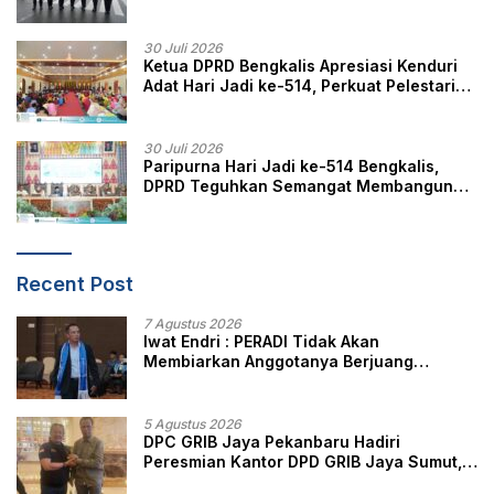
Berikan Pelayanan, Perlindungan, dan
Edukasi Kepada Masyarakat
30 Juli 2026
Ketua DPRD Bengkalis Apresiasi Kenduri
Adat Hari Jadi ke-514, Perkuat Pelestarian
Budaya Melayu
30 Juli 2026
Paripurna Hari Jadi ke-514 Bengkalis,
DPRD Teguhkan Semangat Membangun
Negeri Junjungan
Recent Post
7 Agustus 2026
Iwat Endri : PERADI Tidak Akan
Membiarkan Anggotanya Berjuang
Sendiri, Perlindungan Advokat Adalah
Marwah Penegak Hukum
5 Agustus 2026
DPC GRIB Jaya Pekanbaru Hadiri
Peresmian Kantor DPD GRIB Jaya Sumut,
Ini Kata Ketua DPC GRIB Jaya Pekanbaru