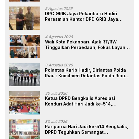
Marwah Penegak Hukum
5 Agustus 2026
DPC GRIB Jaya Pekanbaru Hadiri
Peresmian Kantor DPD GRIB Jaya
Sumut, Ini Kata Ketua DPC GRIB Jaya
Pekanbaru
4 Agustus 2026
Wali Kota Pekanbaru Ajak RT/RW
Tinggalkan Perbedaan, Fokus Layani
Masyarakat
3 Agustus 2026
Polantas Karib Hadir, Dirlantas Polda
Riau : Komitmen Ditlantas Polda Riau
Dalam Berikan Pelayanan,
Perlindungan, dan Edukasi Kepada
Masyarakat
30 Juli 2026
Ketua DPRD Bengkalis Apresiasi
Kenduri Adat Hari Jadi ke-514,
Perkuat Pelestarian Budaya Melayu
30 Juli 2026
Paripurna Hari Jadi ke-514 Bengkalis,
DPRD Teguhkan Semangat
Membangun Negeri Junjungan