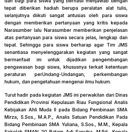
dan bagi para siswa yang berhasil menjawab dengan
tepat diberikan hadiah berupa peralatan alat tulis,
selanjutnya diikuti sangat antusias oleh para siswa
dengan memberikan pertanyaan yang kritis kepada
Narasumber lalu Narasumber memberikan penjelasan
atas pertanyaan para siswa secara jelas, lengkap dan
tepat. Sehingga para siswa berharap agar Tim JMS
senantiasa menyelenggarakan kegiatan yang sangat
bermanfaat ini untuk dijadikan pengembangan
pengawasan bagi siswa, khususnya terkait ketentuan
peraturan perUndang-Undangan, perkembangan
hukum, dan pengetahuan mengenai ilmu hukum.
Turut hadir pada kegiatan JMS ini perwakilan dari Dinas
Pendidikan Provinsi Kepulauan Riau Fungsional Analis
Kebijakan Ahli Muda II pada Bidang Pembinaan SMA
Mirza, S.Sos., M.A.P., Analis Satuan Pendidikan Pada
Bidang Pembinaan SMA Yuliana, S.Sos., M.M., Kepala
Sekolah SMAN 20 Batam Adi Saputra, M.Pd., Kepala