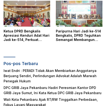
dan Edukasi Kepada
Masyarakat
Ketua DPRD Bengkalis
Paripurna Hari Jadi ke-514
Apresiasi Kenduri Adat Hari
Bengkalis, DPRD Teguhkan
Jadi ke-514, Perkuat
Semangat Membangun
Pelestarian Budaya Melayu
Negeri Junjungan
Pos-pos Terbaru
Iwat Endri : PERADI Tidak Akan Membiarkan Anggotanya
Berjuang Sendiri, Perlindungan Advokat Adalah Marwah
Penegak Hukum
DPC GRIB Jaya Pekanbaru Hadiri Peresmian Kantor DPD
GRIB Jaya Sumut, Ini Kata Ketua DPC GRIB Jaya Pekanbaru
Wali Kota Pekanbaru Ajak RT/RW Tinggalkan Perbedaan,
Fokus Layani Masyarakat