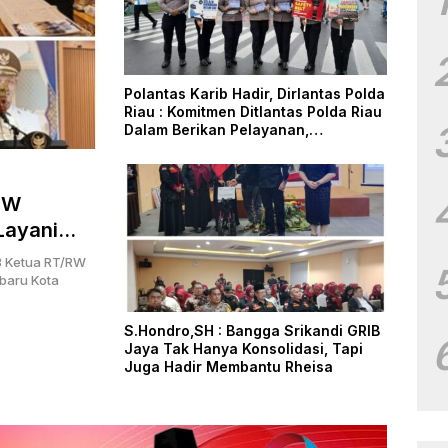
Polantas Karib Hadir, Dirlantas Polda
Riau : Komitmen Ditlantas Polda Riau
Dalam Berikan Pelayanan,
Perlindungan, dan Edukasi Kepada
Masyarakat
RW
Layani
3 Ketua RT/RW
baru Kota
S.Hondro,SH : Bangga Srikandi GRIB
Jaya Tak Hanya Konsolidasi, Tapi
Juga Hadir Membantu Rheisa