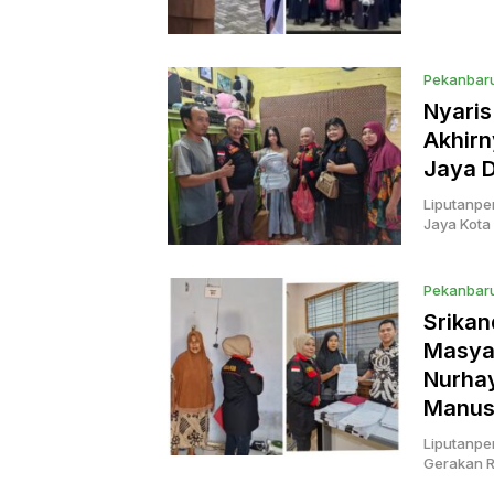
Pekanbar
Nyaris
Akhirn
Jaya 
Liputanpe
Jaya Kota
Pekanbar
Srikan
Masya
Nurha
Manus
Liputanpe
Gerakan R