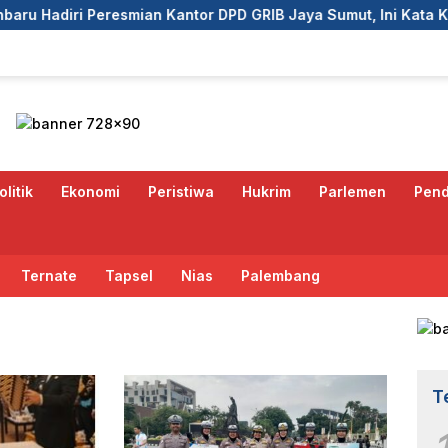
ntor DPD GRIB Jaya Sumut, Ini Kata Ketua DPC GRIB Jaya Pek
olitik
Ekonomi
Peristiwa
Hukrim
Parlemen
Pend
Ternate
Tapsel
Nias
Palembang
T