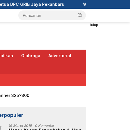
anbaru
Wali Kota Pekanbaru Ajak RT/RW Tinggalkan Pe
tutup
idikan
Olahraga
Advertorial
erpopuler
16 Maret 2019
0 Komentar