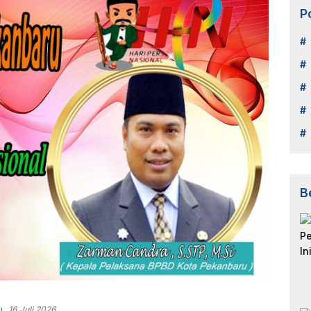
P
B
u
16 Juli 2026