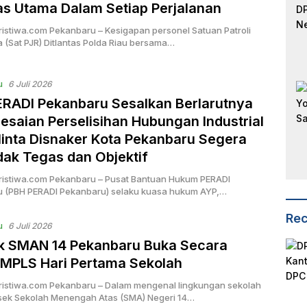
tas Utama Dalam Setiap Perjalanan
ristiwa.com Pekanbaru – Kesigapan personel Satuan Patroli
 (Sat PJR) Ditlantas Polda Riau bersama…
u
6 Juli 2026
RADI Pekanbaru Sesalkan Berlarutnya
esaian Perselisihan Hubungan Industrial
inta Disnaker Kota Pekanbaru Segera
dak Tegas dan Objektif
ristiwa.com Pekanbaru – Pusat Bantuan Hukum PERADI
 (PBH PERADI Pekanbaru) selaku kuasa hukum AYP,…
Rec
u
6 Juli 2026
k SMAN 14 Pekanbaru Buka Secara
MPLS Hari Pertama Sekolah
ristiwa.com Pekanbaru – Dalam mengenal lingkungan sekolah
sek Sekolah Menengah Atas (SMA) Negeri 14…