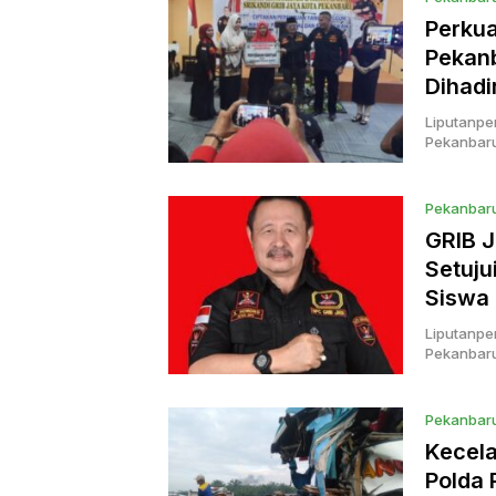
Perkua
Pekanb
Dihadi
Liputanpe
Pekanbaru
Pekanbar
GRIB J
Setuj
Siswa
Liputanpe
Pekanbaru
Pekanbar
Kecela
Polda 