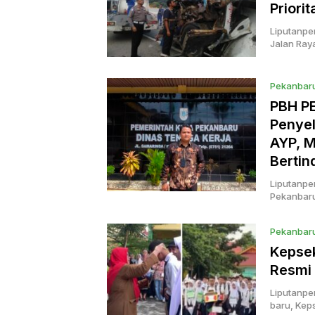
Priori
Liputanpe
Jalan Raya
Pekanbar
PBH PE
Penyel
AYP, M
Bertin
Liputanpe
Pekanbaru
Pekanbar
Kepse
Resmi 
Liputanpe
baru, Kep