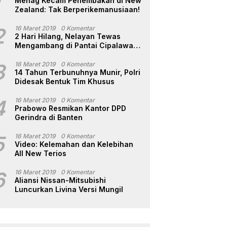
1
Menag Kecam Penembakan di New
Zealand: Tak Berperikemanusiaan!
2
16 Maret 2019
0 Komentar
2 Hari Hilang, Nelayan Tewas
Mengambang di Pantai Cipalawah
Garut
3
16 Maret 2019
0 Komentar
14 Tahun Terbunuhnya Munir, Polri
Didesak Bentuk Tim Khusus
4
16 Maret 2019
0 Komentar
Prabowo Resmikan Kantor DPD
Gerindra di Banten
5
16 Maret 2019
0 Komentar
Video: Kelemahan dan Kelebihan
All New Terios
6
16 Maret 2019
0 Komentar
Aliansi Nissan-Mitsubishi
Luncurkan Livina Versi Mungil