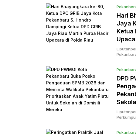
Pekanbar
Hari B
Jaya K
Ketua 
Upacar
Liputanpe
Pekanbaru
Pekanbar
DPD P
Penga
Pekanb
Sekola
Liputanpe
Perkumpul
Pekanbar