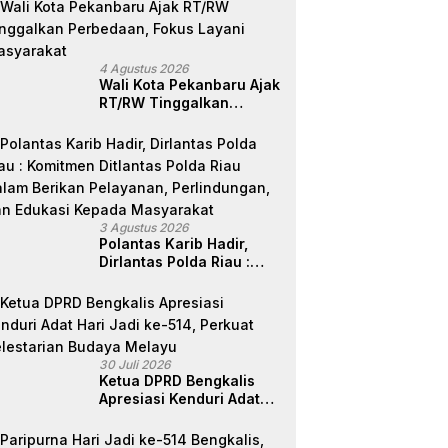
GRIB Jaya Sumut, Ini
Kata Ketua DPC GRIB
Jaya Pekanbaru
4 Agustus 2026
Wali Kota Pekanbaru Ajak
RT/RW Tinggalkan
Perbedaan, Fokus Layani
Masyarakat
3 Agustus 2026
Polantas Karib Hadir,
Dirlantas Polda Riau :
Komitmen Ditlantas Polda
Riau Dalam Berikan
Pelayanan,
Perlindungan, dan
Edukasi Kepada
30 Juli 2026
Masyarakat
Ketua DPRD Bengkalis
Apresiasi Kenduri Adat
Hari Jadi ke-514, Perkuat
Pelestarian Budaya