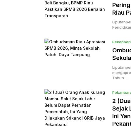
Pering
Riau P
Liputanpe
Pendidikan
Pekanbar
Ombud
Sekol
Liputanpe
mengapres
Tahun…
Pekanbar
2 (Dua
Sejak 
Ini Ya
Pekan