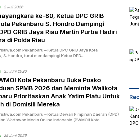
u
2 Juli 2026
hayangkara ke-80, Ketua DPC GRIB
ota Pekanbaru S. Hondro Dampingi
DPD GRIB Jaya Riau Martin Purba Hadiri
a di Polda Riau
ristiwa.com Pekanbaru – Ketua DPC GRIB Jaya Kota
, S. Hondro, turut mendampingi Ketua DPD…
u
25 Juni 2026
WMOI Kota Pekanbaru Buka Posko
duan SPMB 2026 dan Meminta Walikota
aru Prioritaskan Anak Yatim Piatu Untuk
Rec
h di Domisili Mereka
ristiwa.com Pekanbaru – Ketua Dewan Pimpinan Daerah (DPD)
an Wartawan Media Online Indonesia (PWMOI) Kota…
u
25 Juni 2026