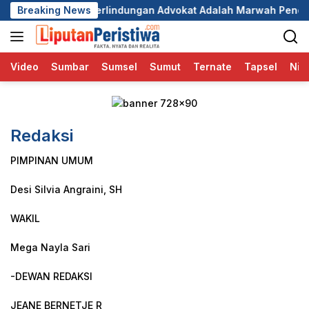
Langsung
ng Sendiri, Perlindungan Advokat Adalah Marwah Penegak Huk
Breaking News
ke
konten
Video
Sumbar
Sumsel
Sumut
Ternate
Tapsel
Nia
Redaksi
PIMPINAN UMUM
Desi Silvia Angraini, SH
WAKIL
Mega Nayla Sari
-DEWAN REDAKSI
JEANE BERNETJE R