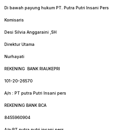
Di bawah payung hukum PT. Putra Putri Insani Pers
Komisaris
Desi Silvia Anggaraini ,SH
Direktur Utama
Nurhayati
REKENING BANK RIAUKEPRI
101-20-26570
A/n : PT putra Putri Insani pers
REKENING BANK BCA
8455960904
A/n:PT.putra putri insani pers