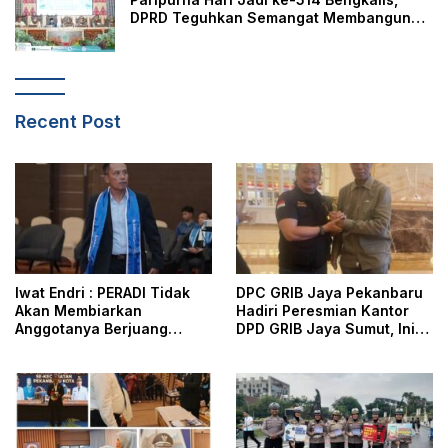
DPRD Teguhkan Semangat Membangun
Negeri Junjungan
Recent Post
Iwat Endri : PERADI Tidak
DPC GRIB Jaya Pekanbaru
Akan Membiarkan
Hadiri Peresmian Kantor
Anggotanya Berjuang
DPD GRIB Jaya Sumut, Ini
Sendiri, Perlindungan
Kata Ketua DPC GRIB Jaya
Advokat Adalah Marwah
Pekanbaru
Penegak Hukum