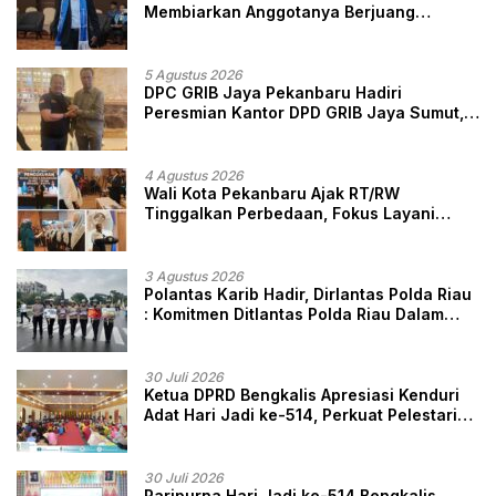
Membiarkan Anggotanya Berjuang
Sendiri, Perlindungan Advokat Adalah
Marwah Penegak Hukum
5 Agustus 2026
DPC GRIB Jaya Pekanbaru Hadiri
Peresmian Kantor DPD GRIB Jaya Sumut,
Ini Kata Ketua DPC GRIB Jaya Pekanbaru
4 Agustus 2026
Wali Kota Pekanbaru Ajak RT/RW
Tinggalkan Perbedaan, Fokus Layani
Masyarakat
3 Agustus 2026
Polantas Karib Hadir, Dirlantas Polda Riau
: Komitmen Ditlantas Polda Riau Dalam
Berikan Pelayanan, Perlindungan, dan
Edukasi Kepada Masyarakat
30 Juli 2026
Ketua DPRD Bengkalis Apresiasi Kenduri
Adat Hari Jadi ke-514, Perkuat Pelestarian
Budaya Melayu
30 Juli 2026
Paripurna Hari Jadi ke-514 Bengkalis,