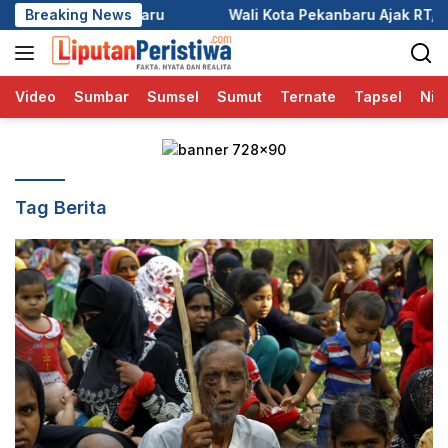
Langsung
ru
Breaking News
Wali Kota Pekanbaru Ajak RT/RW Tinggalkan Perbed
ke
konten
Video
Sumbar
Sumsel
Sumut
Ternate
Tapsel
Nia
Tag Berita