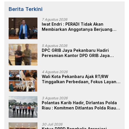
Berita Terkini
7 Agustus 2026
Iwat Endri : PERADI Tidak Akan
Membiarkan Anggotanya Berjuang
Sendiri, Perlindungan Advokat Adalah
Marwah Penegak Hukum
5 Agustus 2026
DPC GRIB Jaya Pekanbaru Hadiri
Peresmian Kantor DPD GRIB Jaya
Sumut, Ini Kata Ketua DPC GRIB Jaya
Pekanbaru
4 Agustus 2026
Wali Kota Pekanbaru Ajak RT/RW
Tinggalkan Perbedaan, Fokus Layani
Masyarakat
3 Agustus 2026
Polantas Karib Hadir, Dirlantas Polda
Riau : Komitmen Ditlantas Polda Riau
Dalam Berikan Pelayanan,
Perlindungan, dan Edukasi Kepada
Masyarakat
30 Juli 2026
Ketua DPRD Bengkalis Apresiasi