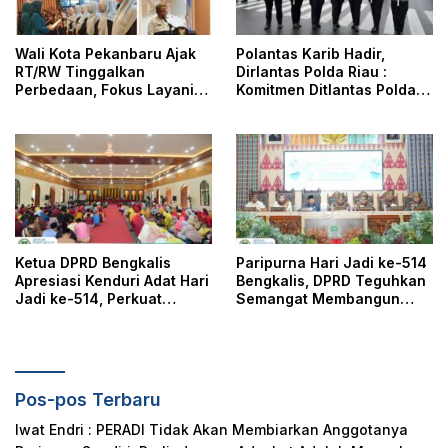
Wali Kota Pekanbaru Ajak
Polantas Karib Hadir,
RT/RW Tinggalkan
Dirlantas Polda Riau :
Perbedaan, Fokus Layani
Komitmen Ditlantas Polda
Masyarakat
Riau Dalam Berikan
Pelayanan, Perlindungan,
dan Edukasi Kepada
Masyarakat
Ketua DPRD Bengkalis
Paripurna Hari Jadi ke-514
Apresiasi Kenduri Adat Hari
Bengkalis, DPRD Teguhkan
Jadi ke-514, Perkuat
Semangat Membangun
Pelestarian Budaya Melayu
Negeri Junjungan
Pos-pos Terbaru
Iwat Endri : PERADI Tidak Akan Membiarkan Anggotanya