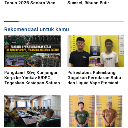
Tahun 2026 Secara Vicon
Sumsel, Ribuan Butir
Dipimpin Waaster Kasad
Ekstasi Gagal Beredar di
Palembang
Rekomendasi untuk kamu
Pangdam II/Swj Kunjungan
Polrestabes Palembang
Kerja ke Yonkav 5/DPC,
Gagalkan Peredaran Sabu
Tegaskan Kesiapan Satuan
dan Liquid Vape Etomidate,
Dua Tersangka Ditangkap