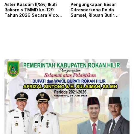
Aster Kasdam II/Swj Ikuti
Pengungkapan Besar
Rakornis TMMD ke-129
Ditresnarkoba Polda
Tahun 2026 Secara Vicon
Sumsel, Ribuan Butir
Dipimpin Waaster Kasad
Ekstasi Gagal Beredar di
Palembang