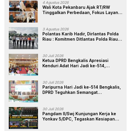
4 Agustus 2026
Wali Kota Pekanbaru Ajak RT/RW
Tinggalkan Perbedaan, Fokus Layani
Masyarakat
3 Agustus 2026
Polantas Karib Hadir, Dirlantas Polda
Riau : Komitmen Ditlantas Polda Riau
Dalam Berikan Pelayanan,
Perlindungan, dan Edukasi Kepada
Masyarakat
30 Juli 2026
Ketua DPRD Bengkalis Apresiasi
Kenduri Adat Hari Jadi ke-514,
Perkuat Pelestarian Budaya Melayu
30 Juli 2026
Paripurna Hari Jadi ke-514 Bengkalis,
DPRD Teguhkan Semangat
Membangun Negeri Junjungan
30 Juli 2026
Pangdam II/Swj Kunjungan Kerja ke
Yonkav 5/DPC, Tegaskan Kesiapan
Satuan