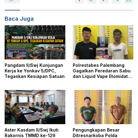
Baca Juga
Pangdam II/Swj Kunjungan
Polrestabes Palembang
Kerja ke Yonkav 5/DPC,
Gagalkan Peredaran Sabu
Tegaskan Kesiapan Satuan
dan Liquid Vape Etomidate,
Dua Tersangka Ditangkap
Aster Kasdam II/Swj Ikuti
Pengungkapan Besar
Rakornis TMMD ke-129
Ditresnarkoba Polda