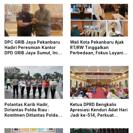
DPC GRIB Jaya Pekanbaru
Wali Kota Pekanbaru Ajak
Hadiri Peresmian Kantor
RT/RW Tinggalkan
DPD GRIB Jaya Sumut, Ini
Perbedaan, Fokus Layani
Kata Ketua DPC GRIB Jaya
Masyarakat
Pekanbaru
Polantas Karib Hadir,
Ketua DPRD Bengkalis
Dirlantas Polda Riau :
Apresiasi Kenduri Adat Hari
Komitmen Ditlantas Polda
Jadi ke-514, Perkuat
Riau Dalam Berikan
Pelestarian Budaya Melayu
Pelayanan, Perlindungan,
dan Edukasi Kepada