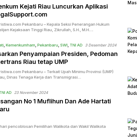
enkum Kejati Riau Luncurkan Aplikasi
egalSupport.com
ristiwa.com Pekanbaru – Kepala Seksi Penerangan Hukum
elijen Kejaksaan Tinggi Riau, Zikrullah, S.H., M.H….
ati
,
Kemenkumham
,
Pekanbaru
,
SWI
,
TNI AD
3 Desember 2024
sarkan Penyampaian Presiden, Pedoman
ertrans Riau tetap UMP
ristiwa.com Pekanbaru – Terkait Upah Minimu Provinsi (UMP)
Riau, Dinas Tenaga Kerja dan Transmigrasi…
TNI AD
23 November 2024
 Pasangan No 1 Muflihun Dan Ade Hartati
aru
ari pencoblosan Pemilihan Walikota dan Wakil Walikota