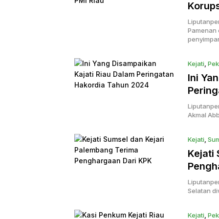
Korups
Liputanpe
Pamenan d
penyimpa
Kejati
,
Pek
Ini Ya
Pering
Liputanper
Akmal Ab
Kejati
,
Sum
Kejati
Pengh
Liputanpe
Selatan d
Kejati
,
Pek