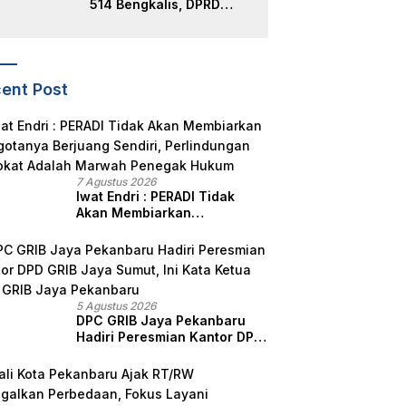
514 Bengkalis, DPRD
Teguhkan Semangat
Membangun Negeri
Junjungan
ent Post
7 Agustus 2026
Iwat Endri : PERADI Tidak
Akan Membiarkan
Anggotanya Berjuang
Sendiri, Perlindungan
Advokat Adalah Marwah
Penegak Hukum
5 Agustus 2026
DPC GRIB Jaya Pekanbaru
Hadiri Peresmian Kantor DPD
GRIB Jaya Sumut, Ini Kata
Ketua DPC GRIB Jaya
Pekanbaru