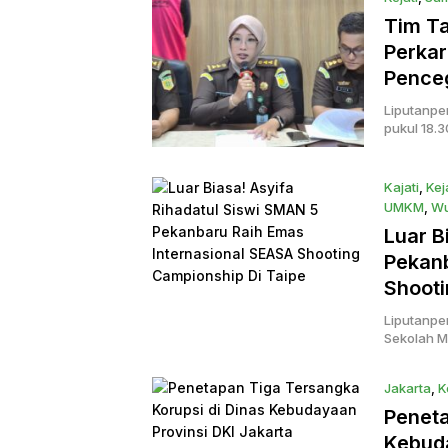
Tim T
Perkar
Pence
Liputanpe
pukul 18.
Kajati
,
Kej
UMKM
,
Wu
21 Januar
Luar B
Pekanb
Shooti
Liputanper
Sekolah M
Jakarta
,
K
Peneta
Kebuda