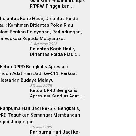
Wali Kota Pekanbaru Ajak
RT/RW Tinggalkan
Perbedaan, Fokus Layani
Masyarakat
3 Agustus 2026
Polantas Karib Hadir,
Dirlantas Polda Riau :
Komitmen Ditlantas Polda
Riau Dalam Berikan
Pelayanan,
Perlindungan, dan
Edukasi Kepada
30 Juli 2026
Masyarakat
Ketua DPRD Bengkalis
Apresiasi Kenduri Adat
Hari Jadi ke-514, Perkuat
Pelestarian Budaya
Melayu
30 Juli 2026
Paripurna Hari Jadi ke-