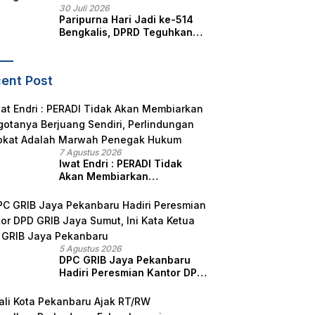
30 Juli 2026
Paripurna Hari Jadi ke-514
Bengkalis, DPRD Teguhkan
Semangat Membangun
Negeri Junjungan
ent Post
7 Agustus 2026
Iwat Endri : PERADI Tidak
Akan Membiarkan
Anggotanya Berjuang
Sendiri, Perlindungan
Advokat Adalah Marwah
Penegak Hukum
5 Agustus 2026
DPC GRIB Jaya Pekanbaru
Hadiri Peresmian Kantor DPD
GRIB Jaya Sumut, Ini Kata
Ketua DPC GRIB Jaya
Pekanbaru