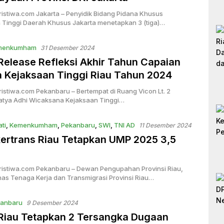
ristiwa.com Jakarta – Penyidik Bidang Pidana Khusus
 Tinggi Daerah Khusus Jakarta menetapkan 3 (tiga)…
menkumham
31 Desember 2024
Release Refleksi Akhir Tahun Capaian
a Kejaksaan Tinggi Riau Tahun 2024
ristiwa.com Pekanbaru – Bertempat di Ruang Vicon Lt. 2
tya Adhi Wicaksana Kejaksaan Tinggi…
ati
,
Kemenkumham
,
Pekanbaru
,
SWI
,
TNI AD
11 Desember 2024
ertrans Riau Tetapkan UMP 2025 3,5
ristiwa.com Pekanbaru – Dewan Pengupahan Provinsi Riau,
nas Tenaga Kerja dan Transmigrasi Provinsi Riau…
anbaru
9 Desember 2024
 Riau Tetapkan 2 Tersangka Dugaan