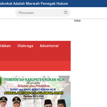
 Penegak Hukum
DPC GRIB Jaya Pekanbaru Hadiri Peres
tutup
idikan
Olahraga
Advertorial