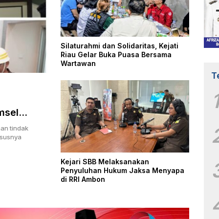
Silaturahmi dan Solidaritas, Kejati
Riau Gelar Buka Puasa Bersama
Wartawan
T
msel
g Bukti
an tindak
ususnya
Kejari SBB Melaksanakan
Penyuluhan Hukum Jaksa Menyapa
di RRI Ambon