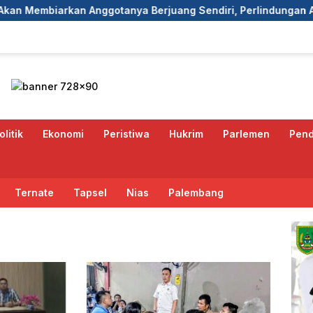
tanya Berjuang Sendiri, Perlindungan Advokat Adalah Marwah
olitik
Ekonomi
Peristiwa
Hukrim
Parlemen
Pend
Ternate
Tapsel
Nias
Palembang