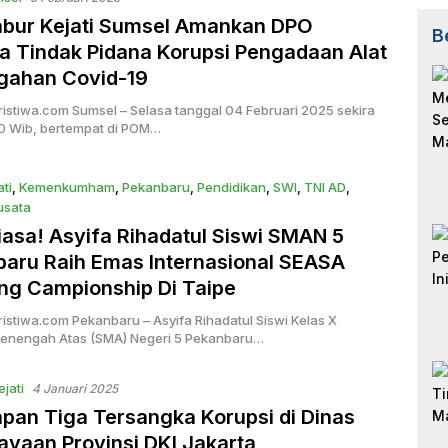
abur Kejati Sumsel Amankan DPO
B
a Tindak Pidana Korupsi Pengadaan Alat
gahan Covid-19
ristiwa.com Sumsel – Selasa tanggal 04 Februari 2025 sekira
30 Wib, bertempat di POM…
ati
,
Kemenkumham
,
Pekanbaru
,
Pendidikan
,
SWI
,
TNI AD
,
sata
i 2025
iasa! Asyifa Rihadatul Siswi SMAN 5
aru Raih Emas Internasional SEASA
ng Campionship Di Taipe
istiwa.com Pekanbaru – Asyifa Rihadatul Siswi Kelas X
enengah Atas (SMA) Negeri 5 Pekanbaru…
ejati
4 Januari 2025
pan Tiga Tersangka Korupsi di Dinas
yaan Provinsi DKI Jakarta