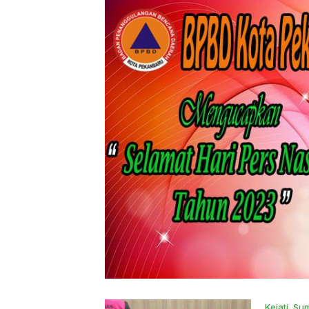
Kejati
,
Sum