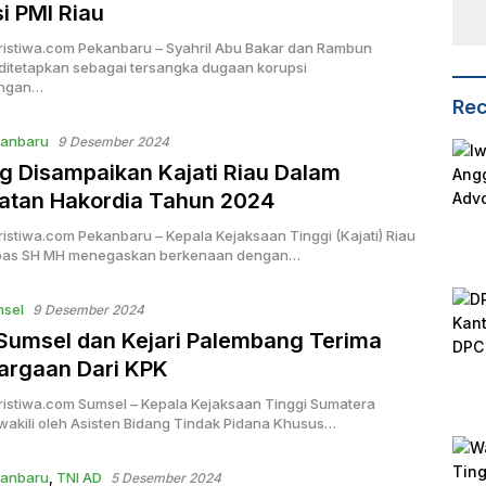
i PMI Riau
ristiwa.com Pekanbaru – Syahril Abu Bakar dan Rambun
itetapkan sebagai tersangka dugaan korupsi
ngan…
Rec
anbaru
9 Desember 2024
ng Disampaikan Kajati Riau Dalam
atan Hakordia Tahun 2024
istiwa.com Pekanbaru – Kepala Kejaksaan Tinggi (Kajati) Riau
bas SH MH menegaskan berkenaan dengan…
sel
9 Desember 2024
 Sumsel dan Kejari Palembang Terima
argaan Dari KPK
ristiwa.com Sumsel – Kepala Kejaksaan Tinggi Sumatera
iwakili oleh Asisten Bidang Tindak Pidana Khusus…
anbaru
,
TNI AD
5 Desember 2024