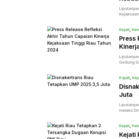
Liputanpe
Kejaksaan
Kejati
,
Ke
Press 
Kinerj
Liputanpe
Gedung Sa
Kajati
,
Kej
Disnak
Juta
Liputanpe
melalui Di
Kejati
,
Pek
Kejati