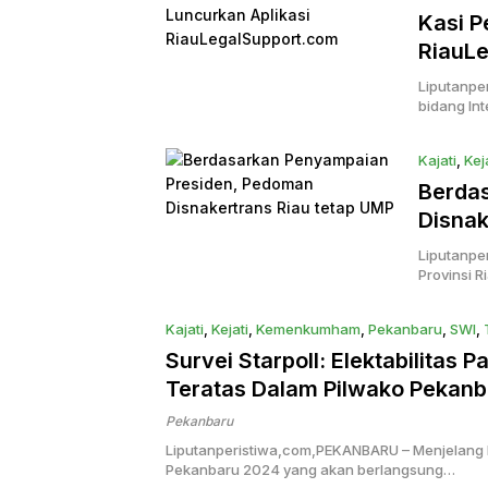
Kasi P
RiauL
Liputanpe
bidang Int
Kajati
,
Kej
Berda
Disnak
Liputanpe
Provinsi 
Kajati
,
Kejati
,
Kemenkumham
,
Pekanbaru
,
SWI
,
Survei Starpoll: Elektabilitas
Teratas Dalam Pilwako Pekanb
Pekanbaru
Liputanperistiwa,com,PEKANBARU – Menjelang h
Pekanbaru 2024 yang akan berlangsung…