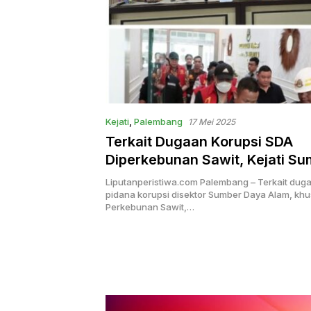
Kejati
,
Palembang
17 Mei 2025
Terkait Dugaan Korupsi SDA
Diperkebunan Sawit, Kejati Su
Serahkan Tersangka dan Baran
Liputanperistiwa.com Palembang – Terkait duga
ke Kejari Musi Rawas
pidana korupsi disektor Sumber Daya Alam, kh
Perkebunan Sawit,…