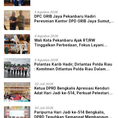
Sendiri, Perlindungan Advokat Adalah
Marwah Penegak Hukum
5 Agustus 2026
DPC GRIB Jaya Pekanbaru Hadiri
Peresmian Kantor DPD GRIB Jaya Sumut,
Ini Kata Ketua DPC GRIB Jaya Pekanbaru
4 Agustus 2026
Wali Kota Pekanbaru Ajak RT/RW
Tinggalkan Perbedaan, Fokus Layani
Masyarakat
3 Agustus 2026
Polantas Karib Hadir, Dirlantas Polda Riau
: Komitmen Ditlantas Polda Riau Dalam
Berikan Pelayanan, Perlindungan, dan
Edukasi Kepada Masyarakat
30 Juli 2026
Ketua DPRD Bengkalis Apresiasi Kenduri
Adat Hari Jadi ke-514, Perkuat Pelestarian
Budaya Melayu
30 Juli 2026
Paripurna Hari Jadi ke-514 Bengkalis,
DPRD Teguhkan Semangat Membangun