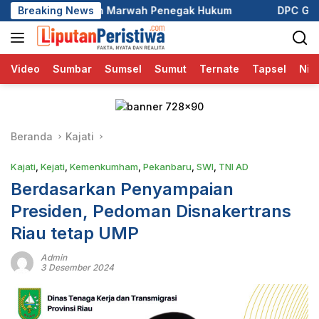
Langsung
 Marwah Penegak Hukum
Breaking News
DPC GRIB Jaya Pekanbaru Hadir
ke
konten
Video
Sumbar
Sumsel
Sumut
Ternate
Tapsel
Nia
Beranda
Kajati
Kajati
,
Kejati
,
Kemenkumham
,
Pekanbaru
,
SWI
,
TNI AD
Berdasarkan Penyampaian
Presiden, Pedoman Disnakertrans
Riau tetap UMP
Admin
3 Desember 2024