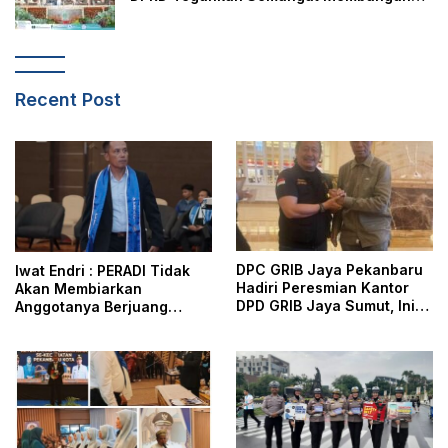
Negeri Junjungan
Recent Post
DPC GRIB Jaya Pekanbaru
Iwat Endri : PERADI Tidak
Hadiri Peresmian Kantor
Akan Membiarkan
DPD GRIB Jaya Sumut, Ini
Anggotanya Berjuang
Kata Ketua DPC GRIB Jaya
Sendiri, Perlindungan
Pekanbaru
Advokat Adalah Marwah
Penegak Hukum