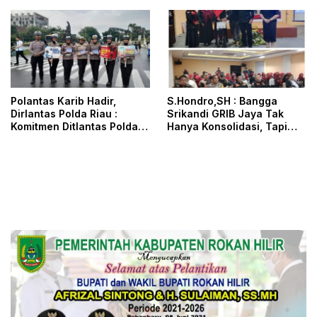
Advokat Adalah Marwah
Penegak Hukum
Polantas Karib Hadir,
S.Hondro,SH : Bangga
Dirlantas Polda Riau :
Srikandi GRIB Jaya Tak
Komitmen Ditlantas Polda
Hanya Konsolidasi, Tapi
Riau Dalam Berikan
Juga Hadir Membantu
Pelayanan, Perlindungan,
Rheisa
dan Edukasi Kepada
Masyarakat