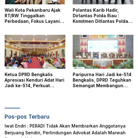
Wali Kota Pekanbaru Ajak
Polantas Karib Hadir,
RT/RW Tinggalkan
Dirlantas Polda Riau :
Perbedaan, Fokus Layani
Komitmen Ditlantas Polda
Masyarakat
Riau Dalam Berikan
Pelayanan, Perlindungan,
dan Edukasi Kepada
Masyarakat
Ketua DPRD Bengkalis
Paripurna Hari Jadi ke-514
Apresiasi Kenduri Adat Hari
Bengkalis, DPRD Teguhkan
Jadi ke-514, Perkuat
Semangat Membangun
Pelestarian Budaya Melayu
Negeri Junjungan
Pos-pos Terbaru
Iwat Endri : PERADI Tidak Akan Membiarkan Anggotanya
Berjuang Sendiri, Perlindungan Advokat Adalah Marwah