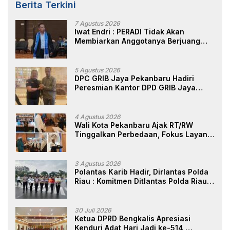
Berita Terkini
7 Agustus 2026
Iwat Endri : PERADI Tidak Akan
Membiarkan Anggotanya Berjuang
Sendiri, Perlindungan Advokat Adalah
Marwah Penegak Hukum
5 Agustus 2026
DPC GRIB Jaya Pekanbaru Hadiri
Peresmian Kantor DPD GRIB Jaya
Sumut, Ini Kata Ketua DPC GRIB Jaya
Pekanbaru
4 Agustus 2026
Wali Kota Pekanbaru Ajak RT/RW
Tinggalkan Perbedaan, Fokus Layani
Masyarakat
3 Agustus 2026
Polantas Karib Hadir, Dirlantas Polda
Riau : Komitmen Ditlantas Polda Riau
Dalam Berikan Pelayanan,
Perlindungan, dan Edukasi Kepada
Masyarakat
30 Juli 2026
Ketua DPRD Bengkalis Apresiasi
Kenduri Adat Hari Jadi ke-514,