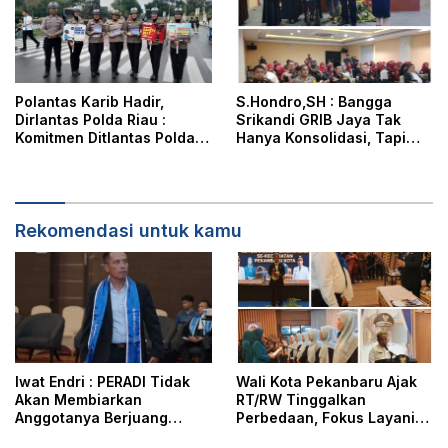
Polantas Karib Hadir,
S.Hondro,SH : Bangga
Dirlantas Polda Riau :
Srikandi GRIB Jaya Tak
Komitmen Ditlantas Polda
Hanya Konsolidasi, Tapi
Riau Dalam Berikan
Juga Hadir Membantu
Pelayanan, Perlindungan,
Rheisa
dan Edukasi Kepada
Masyarakat
Rekomendasi untuk kamu
Iwat Endri : PERADI Tidak
Wali Kota Pekanbaru Ajak
Akan Membiarkan
RT/RW Tinggalkan
Anggotanya Berjuang
Perbedaan, Fokus Layani
Sendiri, Perlindungan
Masyarakat