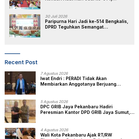
Perkuat Pelestarian Budaya Melayu
30 Juli 2026
Paripurna Hari Jadi ke-514 Bengkalis,
DPRD Teguhkan Semangat
Membangun Negeri Junjungan
Recent Post
7 Agustus 2026
Iwat Endri : PERADI Tidak Akan
Membiarkan Anggotanya Berjuang
Sendiri, Perlindungan Advokat Adalah
Marwah Penegak Hukum
5 Agustus 2026
DPC GRIB Jaya Pekanbaru Hadiri
Peresmian Kantor DPD GRIB Jaya Sumut,
Ini Kata Ketua DPC GRIB Jaya Pekanbaru
4 Agustus 2026
Wali Kota Pekanbaru Ajak RT/RW