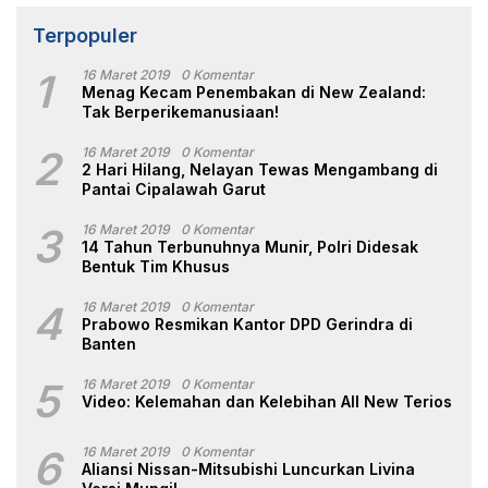
Terpopuler
1
16 Maret 2019
0 Komentar
Menag Kecam Penembakan di New Zealand:
Tak Berperikemanusiaan!
2
16 Maret 2019
0 Komentar
2 Hari Hilang, Nelayan Tewas Mengambang di
Pantai Cipalawah Garut
3
16 Maret 2019
0 Komentar
14 Tahun Terbunuhnya Munir, Polri Didesak
Bentuk Tim Khusus
4
16 Maret 2019
0 Komentar
Prabowo Resmikan Kantor DPD Gerindra di
Banten
5
16 Maret 2019
0 Komentar
Video: Kelemahan dan Kelebihan All New Terios
6
16 Maret 2019
0 Komentar
Aliansi Nissan-Mitsubishi Luncurkan Livina