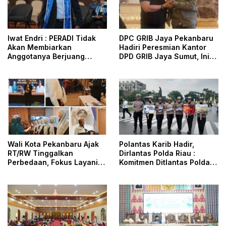
Iwat Endri : PERADI Tidak
DPC GRIB Jaya Pekanbaru
Akan Membiarkan
Hadiri Peresmian Kantor
Anggotanya Berjuang
DPD GRIB Jaya Sumut, Ini
Sendiri, Perlindungan
Kata Ketua DPC GRIB Jaya
Advokat Adalah Marwah
Pekanbaru
Penegak Hukum
Wali Kota Pekanbaru Ajak
Polantas Karib Hadir,
RT/RW Tinggalkan
Dirlantas Polda Riau :
Perbedaan, Fokus Layani
Komitmen Ditlantas Polda
Masyarakat
Riau Dalam Berikan
Pelayanan, Perlindungan,
dan Edukasi Kepada
Masyarakat