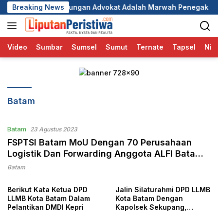
Langsung
rlindungan Advokat Adalah Marwah Penegak Hukum
Breaking News
DPC 
ke
konten
Video
Sumbar
Sumsel
Sumut
Ternate
Tapsel
Nia
Batam
Batam
23 Agustus 2023
FSPTSI Batam MoU Dengan 70 Perusahaan
Logistik Dan Forwarding Anggota ALFI Batam
Untuk Harmonisasi Bongkar Muat
Batam
Berikut Kata Ketua DPD
Jalin Silaturahmi DPD LLMB
LLMB Kota Batam Dalam
Kota Batam Dengan
Pelantikan DMDI Kepri
Kapolsek Sekupang,
Ciptakan Kamtibmas Yang