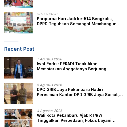
Budaya Melayu
30 Juli 2026
Paripurna Hari Jadi ke-514 Bengkalis,
DPRD Teguhkan Semangat Membangun
Negeri Junjungan
Recent Post
7 Agustus 2026
Iwat Endri : PERADI Tidak Akan
Membiarkan Anggotanya Berjuang
Sendiri, Perlindungan Advokat Adalah
Marwah Penegak Hukum
5 Agustus 2026
DPC GRIB Jaya Pekanbaru Hadiri
Peresmian Kantor DPD GRIB Jaya Sumut,
Ini Kata Ketua DPC GRIB Jaya Pekanbaru
4 Agustus 2026
Wali Kota Pekanbaru Ajak RT/RW
Tinggalkan Perbedaan, Fokus Layani
Masyarakat