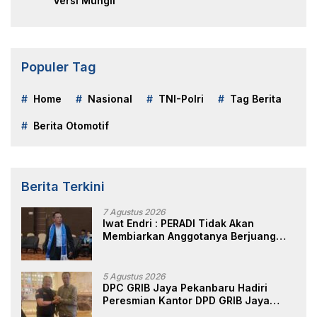
Versi Mungil
Populer Tag
Home
Nasional
TNI-Polri
Tag Berita
Berita Otomotif
Berita Terkini
7 Agustus 2026
Iwat Endri : PERADI Tidak Akan
Membiarkan Anggotanya Berjuang
Sendiri, Perlindungan Advokat Adalah
Marwah Penegak Hukum
5 Agustus 2026
DPC GRIB Jaya Pekanbaru Hadiri
Peresmian Kantor DPD GRIB Jaya
Sumut, Ini Kata Ketua DPC GRIB Jaya