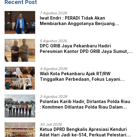
Recent Post
7 Agustus 2026
Iwat Endri : PERADI Tidak Akan
Membiarkan Anggotanya Berjuang
Sendiri, Perlindungan Advokat Adalah
Marwah Penegak Hukum
5 Agustus 2026
DPC GRIB Jaya Pekanbaru Hadiri
Peresmian Kantor DPD GRIB Jaya Sumut,
Ini Kata Ketua DPC GRIB Jaya Pekanbaru
4 Agustus 2026
Wali Kota Pekanbaru Ajak RT/RW
Tinggalkan Perbedaan, Fokus Layani
Masyarakat
3 Agustus 2026
Polantas Karib Hadir, Dirlantas Polda Riau
: Komitmen Ditlantas Polda Riau Dalam
Berikan Pelayanan, Perlindungan, dan
Edukasi Kepada Masyarakat
30 Juli 2026
Ketua DPRD Bengkalis Apresiasi Kenduri
Adat Hari Jadi ke-514, Perkuat Pelestarian