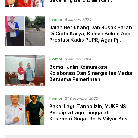
Sekarang Baru Dialihkan
Kewenangannya, Ada Apa !!!
Pwmoi
4 Januari 2024
Jalan Berlubang Dan Rusak Parah
Di Cipta Karya, Boma : Belum Ada
Prestasi Kadis PUPR, Agar Pj
Walikota Evaluasi
Pwmoi
3 Januari 2024
Boma : Jalin Komunikasi,
Kolaborasi Dan Sinergisitas Media
Bersama Pemerintah
Pwmoi
27 Desember 2023
Pakai Lagu Tanpa Izin, YUKE NS
Pencipta Lagu Tinggalah
Kusendiri Gugat Rp. 5 Milyar Bos
MNC GROUP (TV) Hari Tanoe
Digugat