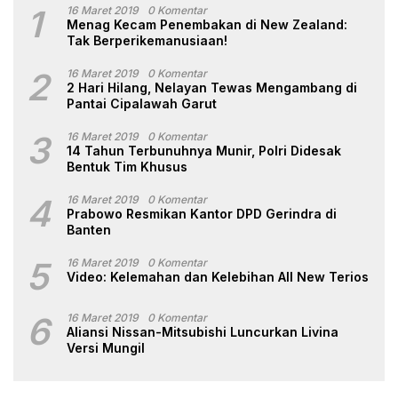
1
16 Maret 2019
0 Komentar
Menag Kecam Penembakan di New Zealand:
Tak Berperikemanusiaan!
2
16 Maret 2019
0 Komentar
2 Hari Hilang, Nelayan Tewas Mengambang di
Pantai Cipalawah Garut
3
16 Maret 2019
0 Komentar
14 Tahun Terbunuhnya Munir, Polri Didesak
Bentuk Tim Khusus
4
16 Maret 2019
0 Komentar
Prabowo Resmikan Kantor DPD Gerindra di
Banten
5
16 Maret 2019
0 Komentar
Video: Kelemahan dan Kelebihan All New Terios
6
16 Maret 2019
0 Komentar
Aliansi Nissan-Mitsubishi Luncurkan Livina
Versi Mungil