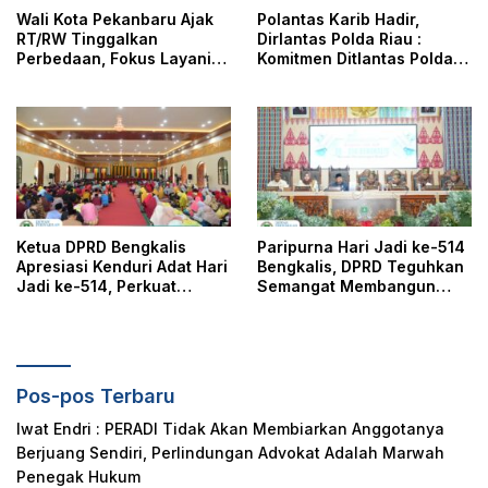
Wali Kota Pekanbaru Ajak
Polantas Karib Hadir,
RT/RW Tinggalkan
Dirlantas Polda Riau :
Perbedaan, Fokus Layani
Komitmen Ditlantas Polda
Masyarakat
Riau Dalam Berikan
Pelayanan, Perlindungan,
dan Edukasi Kepada
Masyarakat
Ketua DPRD Bengkalis
Paripurna Hari Jadi ke-514
Apresiasi Kenduri Adat Hari
Bengkalis, DPRD Teguhkan
Jadi ke-514, Perkuat
Semangat Membangun
Pelestarian Budaya Melayu
Negeri Junjungan
Pos-pos Terbaru
Iwat Endri : PERADI Tidak Akan Membiarkan Anggotanya
Berjuang Sendiri, Perlindungan Advokat Adalah Marwah
Penegak Hukum