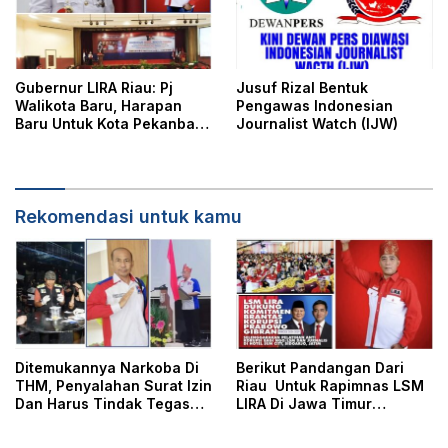
Gubernur LIRA Riau: Pj
Jusuf Rizal Bentuk
Walikota Baru, Harapan
Pengawas Indonesian
Baru Untuk Kota Pekanbaru
Journalist Watch (IJW)
Yang Lebih Baik
Rekomendasi untuk kamu
Ditemukannya Narkoba Di
Berikut Pandangan Dari
THM, Penyalahan Surat Izin
Riau Untuk Rapimnas LSM
Dan Harus Tindak Tegas
LIRA Di Jawa Timur
Bahkan Tutup
Mendatang