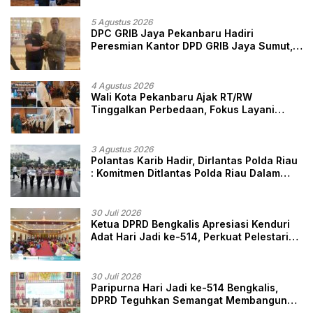
Marwah Penegak Hukum
5 Agustus 2026
DPC GRIB Jaya Pekanbaru Hadiri
Peresmian Kantor DPD GRIB Jaya Sumut,
Ini Kata Ketua DPC GRIB Jaya Pekanbaru
4 Agustus 2026
Wali Kota Pekanbaru Ajak RT/RW
Tinggalkan Perbedaan, Fokus Layani
Masyarakat
3 Agustus 2026
Polantas Karib Hadir, Dirlantas Polda Riau
: Komitmen Ditlantas Polda Riau Dalam
Berikan Pelayanan, Perlindungan, dan
Edukasi Kepada Masyarakat
30 Juli 2026
Ketua DPRD Bengkalis Apresiasi Kenduri
Adat Hari Jadi ke-514, Perkuat Pelestarian
Budaya Melayu
30 Juli 2026
Paripurna Hari Jadi ke-514 Bengkalis,
DPRD Teguhkan Semangat Membangun
Negeri Junjungan