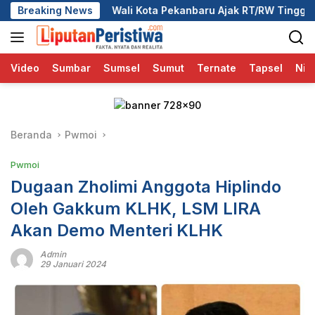
Langsung
i Kota Pekanbaru Ajak RT/RW Tinggalkan Perbedaan, Fokus La
Breaking News
ke
konten
Video
Sumbar
Sumsel
Sumut
Ternate
Tapsel
Nia
Beranda
Pwmoi
Pwmoi
Dugaan Zholimi Anggota Hiplindo
Oleh Gakkum KLHK, LSM LIRA
Akan Demo Menteri KLHK
Admin
29 Januari 2024