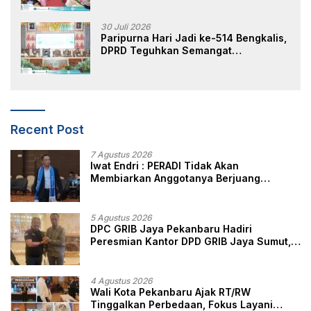
30 Juli 2026
Paripurna Hari Jadi ke-514 Bengkalis,
DPRD Teguhkan Semangat
Membangun Negeri Junjungan
Recent Post
7 Agustus 2026
Iwat Endri : PERADI Tidak Akan
Membiarkan Anggotanya Berjuang
Sendiri, Perlindungan Advokat Adalah
Marwah Penegak Hukum
5 Agustus 2026
DPC GRIB Jaya Pekanbaru Hadiri
Peresmian Kantor DPD GRIB Jaya Sumut,
Ini Kata Ketua DPC GRIB Jaya Pekanbaru
4 Agustus 2026
Wali Kota Pekanbaru Ajak RT/RW
Tinggalkan Perbedaan, Fokus Layani