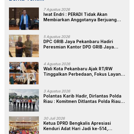
7 Agustus 2026
Iwat Endri : PERADI Tidak Akan
Membiarkan Anggotanya Berjuang
Sendiri, Perlindungan Advokat Adalah
Marwah Penegak Hukum
5 Agustus 2026
DPC GRIB Jaya Pekanbaru Hadiri
Peresmian Kantor DPD GRIB Jaya
Sumut, Ini Kata Ketua DPC GRIB Jaya
Pekanbaru
4 Agustus 2026
Wali Kota Pekanbaru Ajak RT/RW
Tinggalkan Perbedaan, Fokus Layani
Masyarakat
3 Agustus 2026
Polantas Karib Hadir, Dirlantas Polda
Riau : Komitmen Ditlantas Polda Riau
Dalam Berikan Pelayanan,
Perlindungan, dan Edukasi Kepada
Masyarakat
30 Juli 2026
Ketua DPRD Bengkalis Apresiasi
Kenduri Adat Hari Jadi ke-514,
Perkuat Pelestarian Budaya Melayu