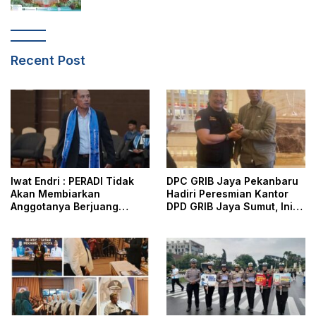
Recent Post
Iwat Endri : PERADI Tidak
DPC GRIB Jaya Pekanbaru
Akan Membiarkan
Hadiri Peresmian Kantor
Anggotanya Berjuang
DPD GRIB Jaya Sumut, Ini
Sendiri, Perlindungan
Kata Ketua DPC GRIB Jaya
Advokat Adalah Marwah
Pekanbaru
Penegak Hukum