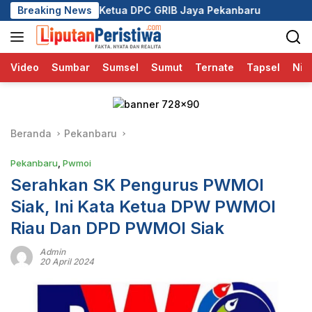
Langsung
tua DPC GRIB Jaya Pekanbaru
Breaking News
Wali Kota Pekanbaru Aja
ke
konten
Video
Sumbar
Sumsel
Sumut
Ternate
Tapsel
Nia
Beranda
Pekanbaru
Pekanbaru
,
Pwmoi
Serahkan SK Pengurus PWMOI
Siak, Ini Kata Ketua DPW PWMOI
Riau Dan DPD PWMOI Siak
Admin
20 April 2024