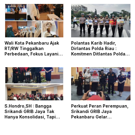
Wali Kota Pekanbaru Ajak
Polantas Karib Hadir,
RT/RW Tinggalkan
Dirlantas Polda Riau :
Perbedaan, Fokus Layani
Komitmen Ditlantas Polda
Masyarakat
Riau Dalam Berikan
Pelayanan, Perlindungan,
dan Edukasi Kepada
Masyarakat
S.Hondro,SH : Bangga
Perkuat Peran Perempuan,
Srikandi GRIB Jaya Tak
Srikandi GRIB Jaya
Hanya Konsolidasi, Tapi
Pekanbaru Gelar
Juga Hadir Membantu
Konsolidasi dan Aksi Sosial
Rheisa
Dihadiri DPD dan DPC GRIB
Jaya