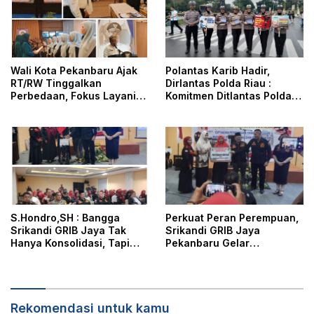
Wali Kota Pekanbaru Ajak
Polantas Karib Hadir,
RT/RW Tinggalkan
Dirlantas Polda Riau :
Perbedaan, Fokus Layani
Komitmen Ditlantas Polda
Masyarakat
Riau Dalam Berikan
Pelayanan, Perlindungan,
dan Edukasi Kepada
Masyarakat
S.Hondro,SH : Bangga
Perkuat Peran Perempuan,
Srikandi GRIB Jaya Tak
Srikandi GRIB Jaya
Hanya Konsolidasi, Tapi
Pekanbaru Gelar
Juga Hadir Membantu
Konsolidasi dan Aksi Sosial
Rheisa
Dihadiri DPD dan DPC GRIB
Jaya
Rekomendasi untuk kamu