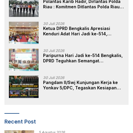
Polantas Karib Hadir, Dirlantas Polda
Riau : Komitmen Ditlantas Polda Riau
Dalam Berikan Pelayanan,
Perlindungan, dan Edukasi Kepada
Masyarakat
30 Juli 2026
Ketua DPRD Bengkalis Apresiasi
Kenduri Adat Hari Jadi ke-514,
Perkuat Pelestarian Budaya Melayu
30 Juli 2026
Paripurna Hari Jadi ke-514 Bengkalis,
DPRD Teguhkan Semangat
Membangun Negeri Junjungan
30 Juli 2026
Pangdam II/Swj Kunjungan Kerja ke
Yonkav 5/DPC, Tegaskan Kesiapan
Satuan
Recent Post
5 Agustus 2026