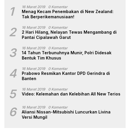
1
16 Maret 2019
0 Komentar
Menag Kecam Penembakan di New Zealand:
Tak Berperikemanusiaan!
2
16 Maret 2019
0 Komentar
2 Hari Hilang, Nelayan Tewas Mengambang di
Pantai Cipalawah Garut
3
16 Maret 2019
0 Komentar
14 Tahun Terbunuhnya Munir, Polri Didesak
Bentuk Tim Khusus
4
16 Maret 2019
0 Komentar
Prabowo Resmikan Kantor DPD Gerindra di
Banten
5
16 Maret 2019
0 Komentar
Video: Kelemahan dan Kelebihan All New Terios
6
16 Maret 2019
0 Komentar
Aliansi Nissan-Mitsubishi Luncurkan Livina
Versi Mungil