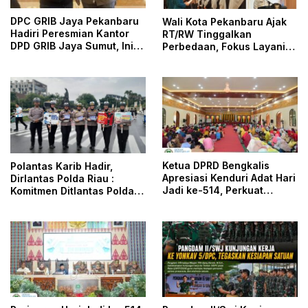
DPC GRIB Jaya Pekanbaru
Wali Kota Pekanbaru Ajak
Hadiri Peresmian Kantor
RT/RW Tinggalkan
DPD GRIB Jaya Sumut, Ini
Perbedaan, Fokus Layani
Kata Ketua DPC GRIB Jaya
Masyarakat
Pekanbaru
Ketua DPRD Bengkalis
Polantas Karib Hadir,
Apresiasi Kenduri Adat Hari
Dirlantas Polda Riau :
Jadi ke-514, Perkuat
Komitmen Ditlantas Polda
Pelestarian Budaya Melayu
Riau Dalam Berikan
Pelayanan, Perlindungan,
dan Edukasi Kepada
Masyarakat