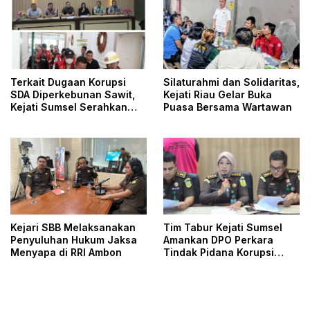
Terkait Dugaan Korupsi
Silaturahmi dan Solidaritas,
SDA Diperkebunan Sawit,
Kejati Riau Gelar Buka
Kejati Sumsel Serahkan
Puasa Bersama Wartawan
Tersangka dan Barang
Bukti ke Kejari Musi Rawas
Kejari SBB Melaksanakan
Tim Tabur Kejati Sumsel
Penyuluhan Hukum Jaksa
Amankan DPO Perkara
Menyapa di RRI Ambon
Tindak Pidana Korupsi
Pengadaan Alat
Pencegahan Covid-19