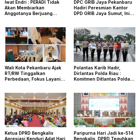
Iwat Endri : PERADI Tidak
DPC GRIB Jaya Pekanbaru
Akan Membiarkan
Hadiri Peresmian Kantor
Anggotanya Berjuang
DPD GRIB Jaya Sumut, Ini
Sendiri, Perlindungan
Kata Ketua DPC GRIB Jaya
Advokat Adalah Marwah
Pekanbaru
Penegak Hukum
Wali Kota Pekanbaru Ajak
Polantas Karib Hadir,
RT/RW Tinggalkan
Dirlantas Polda Riau :
Perbedaan, Fokus Layani
Komitmen Ditlantas Polda
Masyarakat
Riau Dalam Berikan
Pelayanan, Perlindungan,
dan Edukasi Kepada
Masyarakat
Ketua DPRD Bengkalis
Paripurna Hari Jadi ke-514
Apresiasi Kenduri Adat Hari
Bengkalis, DPRD Teguhkan