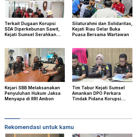
Terkait Dugaan Korupsi
Silaturahmi dan Solidaritas,
SDA Diperkebunan Sawit,
Kejati Riau Gelar Buka
Kejati Sumsel Serahkan
Puasa Bersama Wartawan
Tersangka dan Barang
Bukti ke Kejari Musi Rawas
Kejari SBB Melaksanakan
Tim Tabur Kejati Sumsel
Penyuluhan Hukum Jaksa
Amankan DPO Perkara
Menyapa di RRI Ambon
Tindak Pidana Korupsi
Pengadaan Alat
Pencegahan Covid-19
Rekomendasi untuk kamu