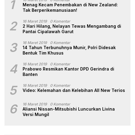
1
Menag Kecam Penembakan di New Zealand:
Tak Berperikemanusiaan!
2
16 Maret 2019
0 Komentar
2 Hari Hilang, Nelayan Tewas Mengambang di
Pantai Cipalawah Garut
3
16 Maret 2019
0 Komentar
14 Tahun Terbunuhnya Munir, Polri Didesak
Bentuk Tim Khusus
4
16 Maret 2019
0 Komentar
Prabowo Resmikan Kantor DPD Gerindra di
Banten
5
16 Maret 2019
0 Komentar
Video: Kelemahan dan Kelebihan All New Terios
6
16 Maret 2019
0 Komentar
Aliansi Nissan-Mitsubishi Luncurkan Livina
Versi Mungil