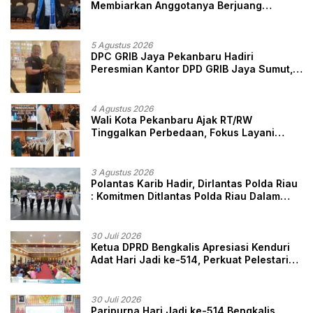
Membiarkan Anggotanya Berjuang
Sendiri, Perlindungan Advokat Adalah
Marwah Penegak Hukum
5 Agustus 2026
DPC GRIB Jaya Pekanbaru Hadiri
Peresmian Kantor DPD GRIB Jaya Sumut,
Ini Kata Ketua DPC GRIB Jaya Pekanbaru
4 Agustus 2026
Wali Kota Pekanbaru Ajak RT/RW
Tinggalkan Perbedaan, Fokus Layani
Masyarakat
3 Agustus 2026
Polantas Karib Hadir, Dirlantas Polda Riau
: Komitmen Ditlantas Polda Riau Dalam
Berikan Pelayanan, Perlindungan, dan
Edukasi Kepada Masyarakat
30 Juli 2026
Ketua DPRD Bengkalis Apresiasi Kenduri
Adat Hari Jadi ke-514, Perkuat Pelestarian
Budaya Melayu
30 Juli 2026
Paripurna Hari Jadi ke-514 Bengkalis,