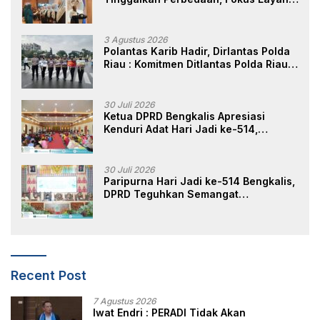
Masyarakat
3 Agustus 2026
Polantas Karib Hadir, Dirlantas Polda
Riau : Komitmen Ditlantas Polda Riau
Dalam Berikan Pelayanan,
Perlindungan, dan Edukasi Kepada
Masyarakat
30 Juli 2026
Ketua DPRD Bengkalis Apresiasi
Kenduri Adat Hari Jadi ke-514,
Perkuat Pelestarian Budaya Melayu
30 Juli 2026
Paripurna Hari Jadi ke-514 Bengkalis,
DPRD Teguhkan Semangat
Membangun Negeri Junjungan
Recent Post
7 Agustus 2026
Iwat Endri : PERADI Tidak Akan