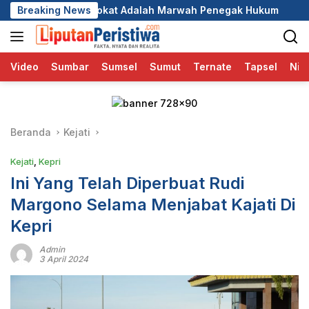
Langsung
kat Adalah Marwah Penegak Hukum
Breaking News
DPC GRIB Jaya Pekan
ke
konten
Video
Sumbar
Sumsel
Sumut
Ternate
Tapsel
Nia
Beranda
Kejati
Kejati
,
Kepri
Ini Yang Telah Diperbuat Rudi
Margono Selama Menjabat Kajati Di
Kepri
Admin
3 April 2024