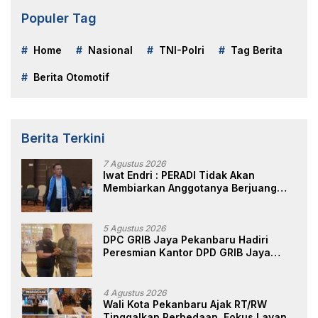
Populer Tag
Home
Nasional
TNI-Polri
Tag Berita
Berita Otomotif
Berita Terkini
7 Agustus 2026
Iwat Endri : PERADI Tidak Akan
Membiarkan Anggotanya Berjuang
Sendiri, Perlindungan Advokat Adalah
Marwah Penegak Hukum
5 Agustus 2026
DPC GRIB Jaya Pekanbaru Hadiri
Peresmian Kantor DPD GRIB Jaya
Sumut, Ini Kata Ketua DPC GRIB Jaya
Pekanbaru
4 Agustus 2026
Wali Kota Pekanbaru Ajak RT/RW
Tinggalkan Perbedaan, Fokus Layani