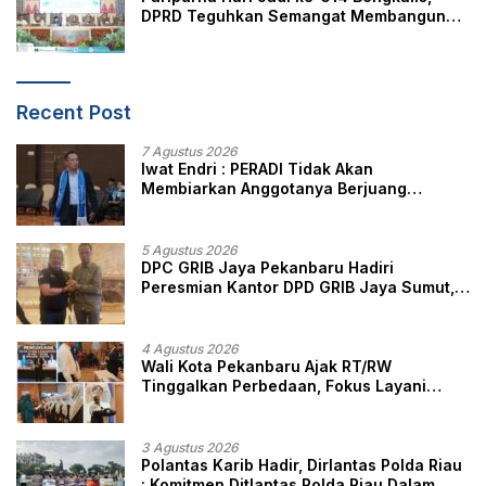
DPRD Teguhkan Semangat Membangun
Negeri Junjungan
Recent Post
7 Agustus 2026
Iwat Endri : PERADI Tidak Akan
Membiarkan Anggotanya Berjuang
Sendiri, Perlindungan Advokat Adalah
Marwah Penegak Hukum
5 Agustus 2026
DPC GRIB Jaya Pekanbaru Hadiri
Peresmian Kantor DPD GRIB Jaya Sumut,
Ini Kata Ketua DPC GRIB Jaya Pekanbaru
4 Agustus 2026
Wali Kota Pekanbaru Ajak RT/RW
Tinggalkan Perbedaan, Fokus Layani
Masyarakat
3 Agustus 2026
Polantas Karib Hadir, Dirlantas Polda Riau
: Komitmen Ditlantas Polda Riau Dalam