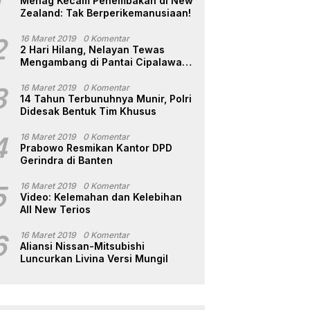
1
Menag Kecam Penembakan di New
Zealand: Tak Berperikemanusiaan!
2
16 Maret 2019
0 Komentar
2 Hari Hilang, Nelayan Tewas
Mengambang di Pantai Cipalawah
Garut
3
16 Maret 2019
0 Komentar
14 Tahun Terbunuhnya Munir, Polri
Didesak Bentuk Tim Khusus
4
16 Maret 2019
0 Komentar
Prabowo Resmikan Kantor DPD
Gerindra di Banten
5
16 Maret 2019
0 Komentar
Video: Kelemahan dan Kelebihan
All New Terios
6
16 Maret 2019
0 Komentar
Aliansi Nissan-Mitsubishi
Luncurkan Livina Versi Mungil