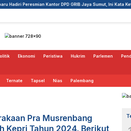
ntor DPD GRIB Jaya Sumut, Ini Kata Ketua DPC GRIB Jaya Peka
olitik
Ekonomi
Peristiwa
Hukrim
Parlemen
Pend
Ternate
Tapsel
Nias
Palembang
T
arakaan Pra Musrenbang
h Kepri Tahun 2024, Berikut