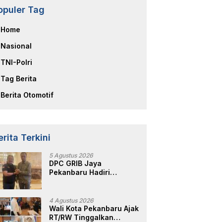
opuler Tag
Home
Nasional
TNI-Polri
Tag Berita
Berita Otomotif
erita Terkini
5 Agustus 2026
DPC GRIB Jaya
Pekanbaru Hadiri
Peresmian Kantor DPD
GRIB Jaya Sumut, Ini
Kata Ketua DPC GRIB
4 Agustus 2026
Jaya Pekanbaru
Wali Kota Pekanbaru Ajak
RT/RW Tinggalkan