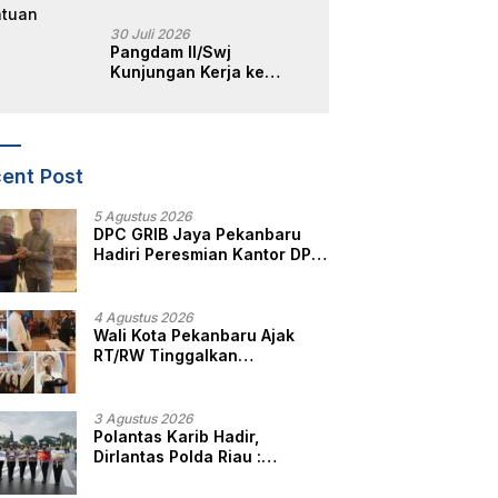
30 Juli 2026
Pangdam II/Swj
Kunjungan Kerja ke
Yonkav 5/DPC, Tegaskan
Kesiapan Satuan
ent Post
5 Agustus 2026
DPC GRIB Jaya Pekanbaru
Hadiri Peresmian Kantor DPD
GRIB Jaya Sumut, Ini Kata
Ketua DPC GRIB Jaya
Pekanbaru
4 Agustus 2026
Wali Kota Pekanbaru Ajak
RT/RW Tinggalkan
Perbedaan, Fokus Layani
Masyarakat
3 Agustus 2026
Polantas Karib Hadir,
Dirlantas Polda Riau :
Komitmen Ditlantas Polda
Riau Dalam Berikan