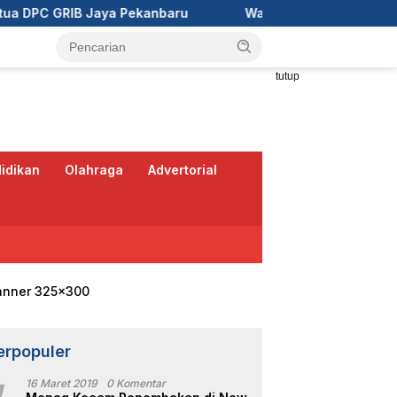
nbaru
Wali Kota Pekanbaru Ajak RT/RW Tinggalkan Pe
tutup
idikan
Olahraga
Advertorial
erpopuler
16 Maret 2019
0 Komentar