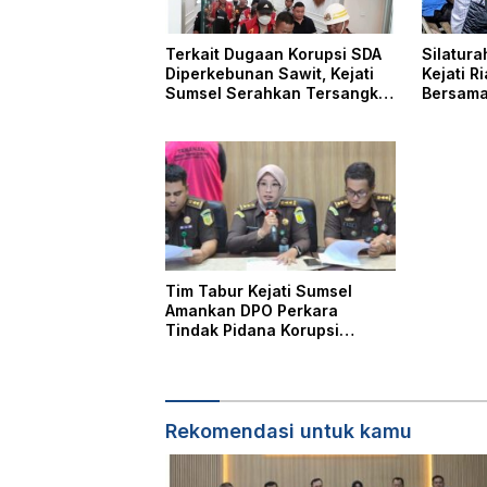
Terkait Dugaan Korupsi SDA
Silatura
Diperkebunan Sawit, Kejati
Kejati R
Sumsel Serahkan Tersangka
Bersam
dan Barang Bukti ke Kejari
Musi Rawas
Tim Tabur Kejati Sumsel
Amankan DPO Perkara
Tindak Pidana Korupsi
Pengadaan Alat Pencegahan
Covid-19
Rekomendasi untuk kamu