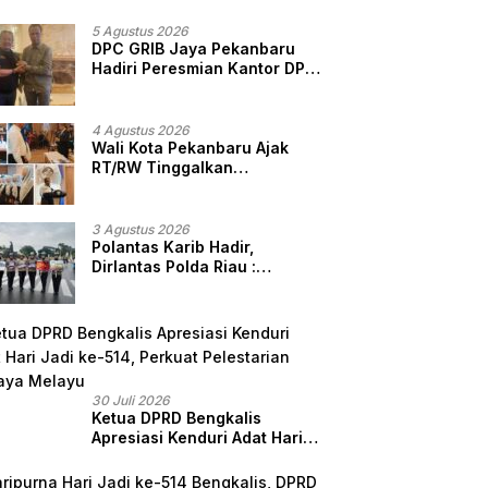
5 Agustus 2026
DPC GRIB Jaya Pekanbaru
Hadiri Peresmian Kantor DPD
GRIB Jaya Sumut, Ini Kata
Ketua DPC GRIB Jaya
Pekanbaru
4 Agustus 2026
Wali Kota Pekanbaru Ajak
RT/RW Tinggalkan
Perbedaan, Fokus Layani
Masyarakat
3 Agustus 2026
Polantas Karib Hadir,
Dirlantas Polda Riau :
Komitmen Ditlantas Polda
Riau Dalam Berikan
Pelayanan, Perlindungan,
dan Edukasi Kepada
Masyarakat
30 Juli 2026
Ketua DPRD Bengkalis
Apresiasi Kenduri Adat Hari
Jadi ke-514, Perkuat
Pelestarian Budaya Melayu