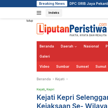
Langsung
DPC GRIB Jaya Pekanbaru Hadiri Peresmian Ka
Breaking News
ke
Indeks
konten
tutup
Beranda
Daerah
Nasional
P
Galeri
Video
Sumbar
Sumsel
Sumut
Beranda
Kejati
Kejati
,
Kepri
Kejati Kepri Selengg
Kejaksaan Se- Wilaya