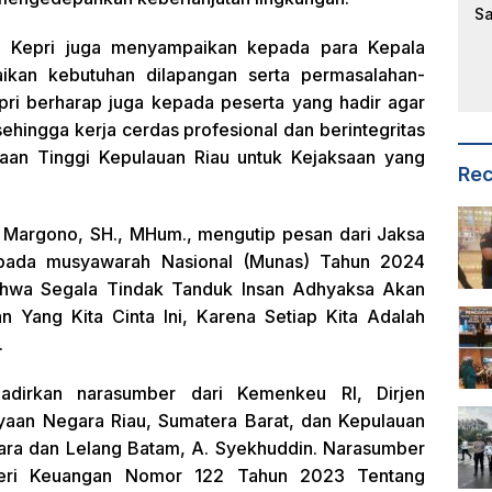
i Kepri juga menyampaikan kepada para Kepala
ikan kebutuhan dilapangan serta permasalahan-
epri berharap juga kepada peserta yang hadir agar
sehingga kerja cerdas profesional dan berintegritas
ksaan Tinggi Kepulauan Riau untuk Kejaksaan yang
Rec
di Margono, SH., MHum., mengutip pesan dari Jaksa
pada musyawarah Nasional (Munas) Tahun 2024
hwa Segala Tindak Tanduk Insan Adhyaksa Akan
an Yang Kita Cinta Ini, Karena Setiap Kita Adalah
.
hadirkan narasumber dari Kemenkeu RI, Dirjen
yaan Negara Riau, Sumatera Barat, dan Kepulauan
ara dan Lelang Batam, A. Syekhuddin. Narasumber
teri Keuangan Nomor 122 Tahun 2023 Tentang