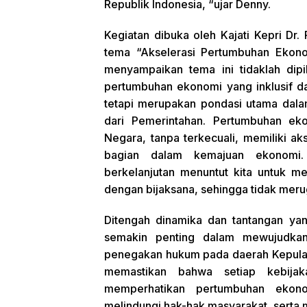
Republik Indonesia, “ujar Denny.
Kegiatan dibuka oleh Kajati Kepri D
tema “Akselerasi Pertumbuhan Ekonom
menyampaikan tema ini tidaklah dipi
pertumbuhan ekonomi yang inklusif d
tetapi merupakan pondasi utama dala
dari Pemerintahan. Pertumbuhan eko
Negara, tanpa terkecuali, memiliki 
bagian dalam kemajuan ekonomi.
berkelanjutan menuntut kita untuk m
dengan bijaksana, sehingga tidak mer
Ditengah dinamika dan tantangan yan
semakin penting dalam mewujudkan
penegakan hukum pada daerah Kepulaua
memastikan bahwa setiap kebija
memperhatikan pertumbuhan ekonom
melindungi hak-hak masyarakat, serta