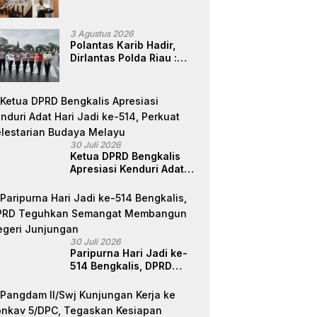
Perbedaan, Fokus Layani
Masyarakat
3 Agustus 2026
Polantas Karib Hadir,
Dirlantas Polda Riau :
Komitmen Ditlantas Polda
Riau Dalam Berikan
Pelayanan,
Perlindungan, dan
Edukasi Kepada
Masyarakat
30 Juli 2026
Ketua DPRD Bengkalis
Apresiasi Kenduri Adat
Hari Jadi ke-514, Perkuat
Pelestarian Budaya
Melayu
30 Juli 2026
Paripurna Hari Jadi ke-
514 Bengkalis, DPRD
Teguhkan Semangat
Membangun Negeri
Junjungan