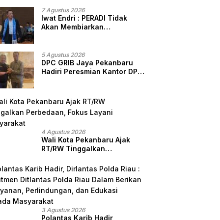
7 Agustus 2026
Iwat Endri : PERADI Tidak
Akan Membiarkan
Anggotanya Berjuang
Sendiri, Perlindungan
Advokat Adalah Marwah
5 Agustus 2026
Penegak Hukum
DPC GRIB Jaya Pekanbaru
Hadiri Peresmian Kantor DPD
GRIB Jaya Sumut, Ini Kata
Ketua DPC GRIB Jaya
Pekanbaru
4 Agustus 2026
Wali Kota Pekanbaru Ajak
RT/RW Tinggalkan
Perbedaan, Fokus Layani
Masyarakat
3 Agustus 2026
Polantas Karib Hadir,