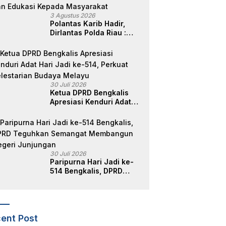
3 Agustus 2026
Polantas Karib Hadir,
Dirlantas Polda Riau :
Komitmen Ditlantas Polda
Riau Dalam Berikan
Pelayanan,
Perlindungan, dan
Edukasi Kepada
30 Juli 2026
Masyarakat
Ketua DPRD Bengkalis
Apresiasi Kenduri Adat
Hari Jadi ke-514, Perkuat
Pelestarian Budaya
Melayu
30 Juli 2026
Paripurna Hari Jadi ke-
514 Bengkalis, DPRD
Teguhkan Semangat
Membangun Negeri
Junjungan
ent Post