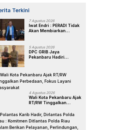
erita Terkini
7 Agustus 2026
Iwat Endri : PERADI Tidak
Akan Membiarkan
Anggotanya Berjuang
Sendiri, Perlindungan
Advokat Adalah Marwah
5 Agustus 2026
Penegak Hukum
DPC GRIB Jaya
Pekanbaru Hadiri
Peresmian Kantor DPD
GRIB Jaya Sumut, Ini
Kata Ketua DPC GRIB
Jaya Pekanbaru
4 Agustus 2026
Wali Kota Pekanbaru Ajak
RT/RW Tinggalkan
Perbedaan, Fokus Layani
Masyarakat