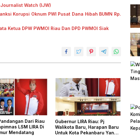
Journalist Watch (IJW)
Sanksi Korupsi Oknum PWI Pusat Dana Hibah BUMN Rp.
Kata Ketua DPW PWMOI Riau Dan DPD PWMOI Siak
 Pandangan Dari Riau
Gubernur LIRA Riau: Pj
apimnas LSM LIRA Di
Walikota Baru, Harapan Baru
mur Mendatang
Untuk Kota Pekanbaru Yang
Lebih Baik