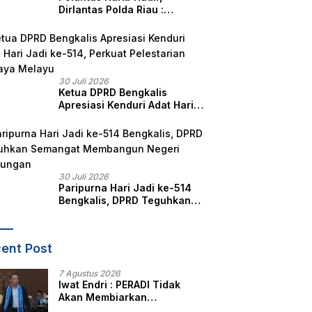
Dirlantas Polda Riau :
Komitmen Ditlantas Polda
Riau Dalam Berikan
Pelayanan, Perlindungan,
dan Edukasi Kepada
Masyarakat
30 Juli 2026
Ketua DPRD Bengkalis
Apresiasi Kenduri Adat Hari
Jadi ke-514, Perkuat
Pelestarian Budaya Melayu
30 Juli 2026
Paripurna Hari Jadi ke-514
Bengkalis, DPRD Teguhkan
Semangat Membangun
Negeri Junjungan
ent Post
7 Agustus 2026
Iwat Endri : PERADI Tidak
Akan Membiarkan
Anggotanya Berjuang