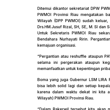
Ditemui dikantor sekretariat DPW PW
PWMOI Provinsi Riau mengatakan ba
Wilayah (DPP PWMOI) sudah keluar,
Drs.HM.Jusuf Rizal, SH, SE, M. SI da
Untuk Sekretaris PWMOI Riau sekara
Bendahara Nurhayati Ririn. Perganti
kemajuan organisasi.
“Pergantian atau reshuffle ataupun P
selama ini pergerakan ataupun kegi
memanfaatkan untuk kepentingan pribad
Boma yang juga Gubernur LSM LIRA P
bisa lebih solid lagi dan setiap ke
karena dalam waktu dekat ini kita 
Wilayah) PWMOI Provinsi Riau.
“Dalam Rakerwil tersebut kita akan