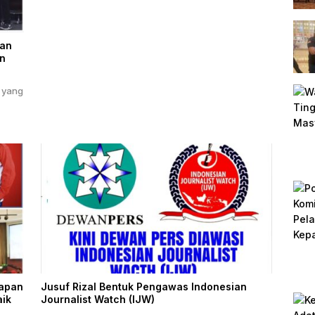
han
an
a yang
rapan
Jusuf Rizal Bentuk Pengawas Indonesian
aik
Journalist Watch (IJW)