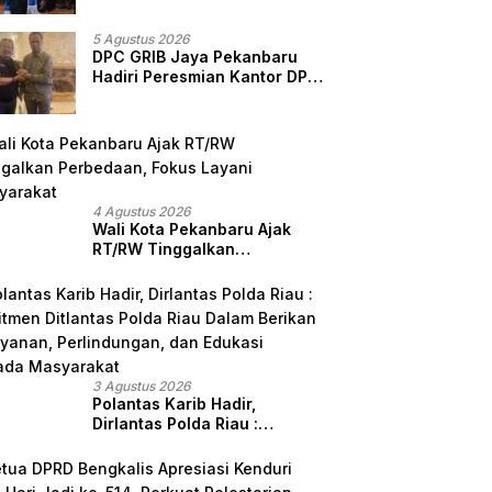
Sendiri, Perlindungan
Advokat Adalah Marwah
5 Agustus 2026
Penegak Hukum
DPC GRIB Jaya Pekanbaru
Hadiri Peresmian Kantor DPD
GRIB Jaya Sumut, Ini Kata
Ketua DPC GRIB Jaya
Pekanbaru
4 Agustus 2026
Wali Kota Pekanbaru Ajak
RT/RW Tinggalkan
Perbedaan, Fokus Layani
Masyarakat
3 Agustus 2026
Polantas Karib Hadir,
Dirlantas Polda Riau :
Komitmen Ditlantas Polda
Riau Dalam Berikan
Pelayanan, Perlindungan,