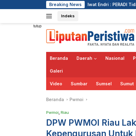
Langsung
Iwat Endri : PERADI Tidak Akan Membiarka
Breaking News
ke
Indeks
konten
tutup
Beranda
Daerah
Nasional
P
Galeri
Video
Sumbar
Sumsel
Sumut
Beranda
Pwmoi
Pwmoi
,
Riau
DPW PWMOI Riau Lak
Kepengurusan Untuk 