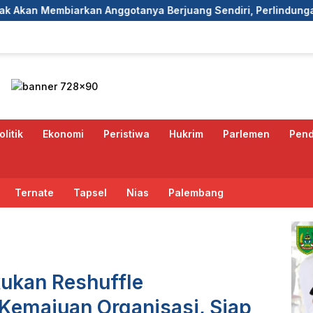
n Anggotanya Berjuang Sendiri, Perlindungan Advokat Adalah
olitik
Ekonomi
Peristiwa
Hukrim
Parlemen
Pend
Ternate
Tapsel
Nias
Palembang
ukan Reshuffle
Kemajuan Organisasi, Siap