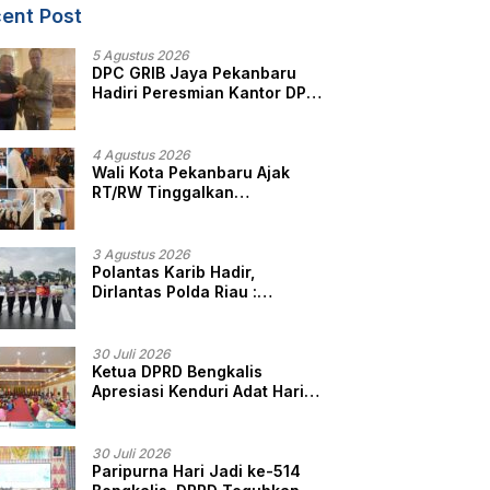
ent Post
5 Agustus 2026
DPC GRIB Jaya Pekanbaru
Hadiri Peresmian Kantor DPD
GRIB Jaya Sumut, Ini Kata
Ketua DPC GRIB Jaya
Pekanbaru
4 Agustus 2026
Wali Kota Pekanbaru Ajak
RT/RW Tinggalkan
Perbedaan, Fokus Layani
Masyarakat
3 Agustus 2026
Polantas Karib Hadir,
Dirlantas Polda Riau :
Komitmen Ditlantas Polda
Riau Dalam Berikan
Pelayanan, Perlindungan,
30 Juli 2026
dan Edukasi Kepada
Ketua DPRD Bengkalis
Masyarakat
Apresiasi Kenduri Adat Hari
Jadi ke-514, Perkuat
Pelestarian Budaya Melayu
30 Juli 2026
Paripurna Hari Jadi ke-514