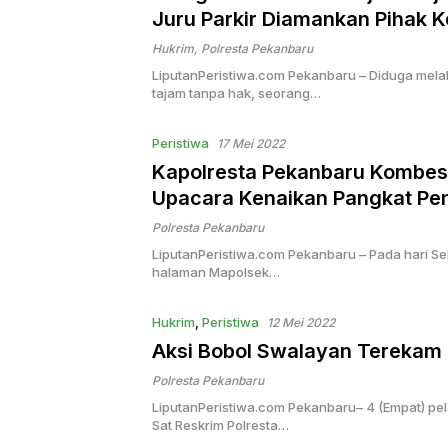
Juru Parkir Diamankan Pihak K
Hukrim
,
Polresta Pekanbaru
LiputanPeristiwa.com Pekanbaru – Diduga me
tajam tanpa hak, seorang…
Peristiwa
17 Mei 2022
Kapolresta Pekanbaru Kombes P
Upacara Kenaikan Pangkat Pen
Polresta Pekanbaru
LiputanPeristiwa.com Pekanbaru – Pada hari Se
halaman Mapolsek…
Hukrim
,
Peristiwa
12 Mei 2022
Aksi Bobol Swalayan Terekam
Polresta Pekanbaru
LiputanPeristiwa.com Pekanbaru– 4 (Empat) pel
Sat Reskrim Polresta…