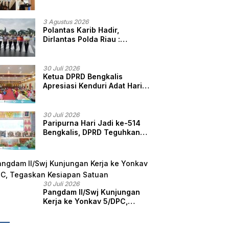
Perbedaan, Fokus Layani
Masyarakat
3 Agustus 2026
Polantas Karib Hadir,
Dirlantas Polda Riau :
Komitmen Ditlantas Polda
Riau Dalam Berikan
Pelayanan, Perlindungan,
30 Juli 2026
dan Edukasi Kepada
Ketua DPRD Bengkalis
Masyarakat
Apresiasi Kenduri Adat Hari
Jadi ke-514, Perkuat
Pelestarian Budaya Melayu
30 Juli 2026
Paripurna Hari Jadi ke-514
Bengkalis, DPRD Teguhkan
Semangat Membangun
Negeri Junjungan
30 Juli 2026
Pangdam II/Swj Kunjungan
Kerja ke Yonkav 5/DPC,
Tegaskan Kesiapan Satuan