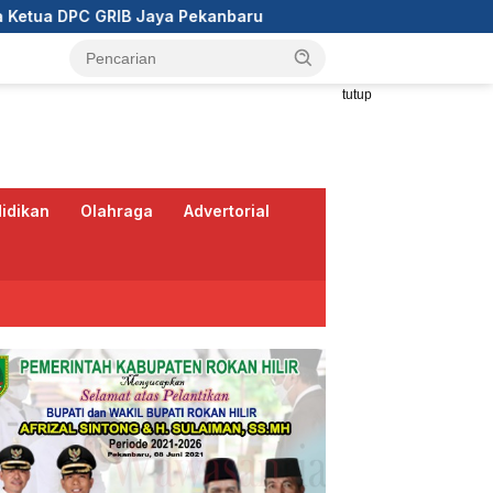
Pekanbaru
Wali Kota Pekanbaru Ajak RT/RW Tinggalkan
tutup
idikan
Olahraga
Advertorial