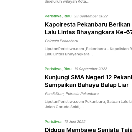
diseluruh wilayah Kota…
Peristiwa
,
Riau
23 September 2022
Kapolresta Pekanbaru Berikan 
Lalu Lintas Bhayangkara Ke-6
Polresta Pekanbaru
LiputanPeristiwa.com ,Pekanbaru – Kepolisian R
Lalu Lintas Bhayangkara…
Peristiwa
,
Riau
16 September 2022
Kunjungi SMA Negeri 12 Pekanb
Sampaikan Bahaya Balap Liar
Pendidikan
,
Polresta Pekanbaru
LiputanPeristiwa.com Pekanbaru, Satuan Lalu L
Jalan Garuda Sakti,…
Peristiwa
10 Juni 2022
Diduga Membawa Senjata Taj