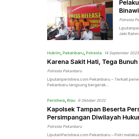
Pelaku
Binaw
Polresta P
Liputanpe
Jeki Rahm
Hukrim
,
Pekanbaru
,
Polresta
14 September 2023
Karena Sakit Hati, Tega Bunuh
Polresta Pekanbaru
Liputanperistiwa.com Pekanbaru – Terkait penem
Pekanbaru langsung bergerak…
Peristiwa
,
Riau
6 Oktober 2022
Kapolsek Tampan Beserta Pers
Persimpangan Diwilayah Huku
Polresta Pekanbaru
LiputanPeristiwa.com Pekanbaru – Polri melaks