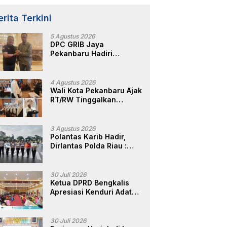
erita Terkini
5 Agustus 2026
DPC GRIB Jaya
Pekanbaru Hadiri
Peresmian Kantor DPD
GRIB Jaya Sumut, Ini
Kata Ketua DPC GRIB
4 Agustus 2026
Jaya Pekanbaru
Wali Kota Pekanbaru Ajak
RT/RW Tinggalkan
Perbedaan, Fokus Layani
Masyarakat
3 Agustus 2026
Polantas Karib Hadir,
Dirlantas Polda Riau :
Komitmen Ditlantas Polda
Riau Dalam Berikan
Pelayanan,
30 Juli 2026
Perlindungan, dan
Ketua DPRD Bengkalis
Edukasi Kepada
Apresiasi Kenduri Adat
Masyarakat
Hari Jadi ke-514, Perkuat
Pelestarian Budaya
Melayu
30 Juli 2026