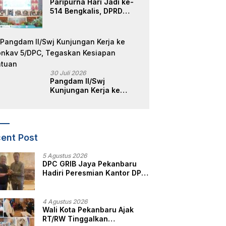
Paripurna Hari Jadi ke-
514 Bengkalis, DPRD
Teguhkan Semangat
Membangun Negeri
Junjungan
30 Juli 2026
Pangdam II/Swj
Kunjungan Kerja ke
Yonkav 5/DPC, Tegaskan
Kesiapan Satuan
ent Post
5 Agustus 2026
DPC GRIB Jaya Pekanbaru
Hadiri Peresmian Kantor DPD
GRIB Jaya Sumut, Ini Kata
Ketua DPC GRIB Jaya
Pekanbaru
4 Agustus 2026
Wali Kota Pekanbaru Ajak
RT/RW Tinggalkan