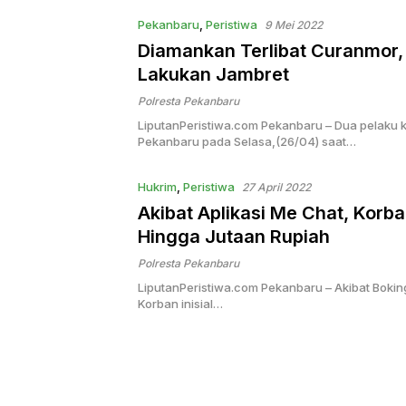
Pekanbaru
,
Peristiwa
9 Mei 2022
Diamankan Terlibat Curanmor, 
Lakukan Jambret
Polresta Pekanbaru
LiputanPeristiwa.com Pekanbaru – Dua pelaku k
Pekanbaru pada Selasa,(26/04) saat…
Hukrim
,
Peristiwa
27 April 2022
Akibat Aplikasi Me Chat, Ko
Hingga Jutaan Rupiah
Polresta Pekanbaru
LiputanPeristiwa.com Pekanbaru – Akibat Boking
Korban inisial…