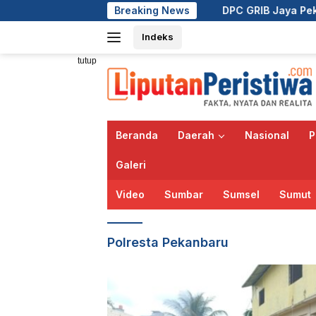
Langsung
DPC GRIB Jaya Pekanbaru Hadiri Peresmia
Breaking News
ke
Indeks
konten
tutup
Beranda
Daerah
Nasional
P
Galeri
Video
Sumbar
Sumsel
Sumut
Polresta Pekanbaru