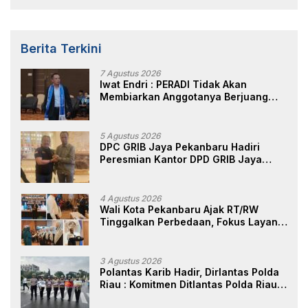
Berita Terkini
7 Agustus 2026
Iwat Endri : PERADI Tidak Akan
Membiarkan Anggotanya Berjuang
Sendiri, Perlindungan Advokat Adalah
Marwah Penegak Hukum
5 Agustus 2026
DPC GRIB Jaya Pekanbaru Hadiri
Peresmian Kantor DPD GRIB Jaya
Sumut, Ini Kata Ketua DPC GRIB Jaya
Pekanbaru
4 Agustus 2026
Wali Kota Pekanbaru Ajak RT/RW
Tinggalkan Perbedaan, Fokus Layani
Masyarakat
3 Agustus 2026
Polantas Karib Hadir, Dirlantas Polda
Riau : Komitmen Ditlantas Polda Riau
Dalam Berikan Pelayanan,