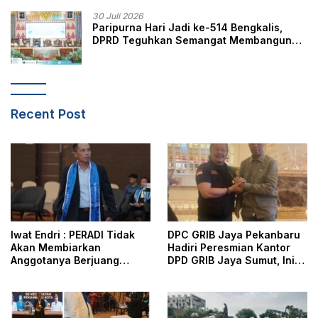
30 Juli 2026
Paripurna Hari Jadi ke-514 Bengkalis,
DPRD Teguhkan Semangat Membangun
Negeri Junjungan
Recent Post
Iwat Endri : PERADI Tidak
DPC GRIB Jaya Pekanbaru
Akan Membiarkan
Hadiri Peresmian Kantor
Anggotanya Berjuang
DPD GRIB Jaya Sumut, Ini
Sendiri, Perlindungan
Kata Ketua DPC GRIB Jaya
Advokat Adalah Marwah
Pekanbaru
Penegak Hukum