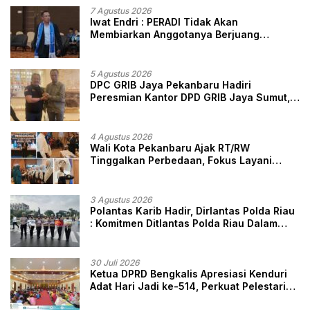
7 Agustus 2026
Iwat Endri : PERADI Tidak Akan
Membiarkan Anggotanya Berjuang
Sendiri, Perlindungan Advokat Adalah
Marwah Penegak Hukum
5 Agustus 2026
DPC GRIB Jaya Pekanbaru Hadiri
Peresmian Kantor DPD GRIB Jaya Sumut,
Ini Kata Ketua DPC GRIB Jaya Pekanbaru
4 Agustus 2026
Wali Kota Pekanbaru Ajak RT/RW
Tinggalkan Perbedaan, Fokus Layani
Masyarakat
3 Agustus 2026
Polantas Karib Hadir, Dirlantas Polda Riau
: Komitmen Ditlantas Polda Riau Dalam
Berikan Pelayanan, Perlindungan, dan
Edukasi Kepada Masyarakat
30 Juli 2026
Ketua DPRD Bengkalis Apresiasi Kenduri
Adat Hari Jadi ke-514, Perkuat Pelestarian
Budaya Melayu