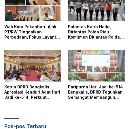
Wali Kota Pekanbaru Ajak
Polantas Karib Hadir,
RT/RW Tinggalkan
Dirlantas Polda Riau :
Perbedaan, Fokus Layani
Komitmen Ditlantas Polda
Masyarakat
Riau Dalam Berikan
Pelayanan, Perlindungan,
dan Edukasi Kepada
Masyarakat
Ketua DPRD Bengkalis
Paripurna Hari Jadi ke-514
Apresiasi Kenduri Adat Hari
Bengkalis, DPRD Teguhkan
Jadi ke-514, Perkuat
Semangat Membangun
Pelestarian Budaya Melayu
Negeri Junjungan
Pos-pos Terbaru