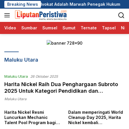
Langsung
dvokat Adalah Marwah Penegak Hukum
Breaking News
DPC GRIB Jaya Pe
ke
konten
Video
Sumbar
Sumsel
Sumut
Ternate
Tapsel
Nia
Maluku Utara
Maluku Utara
26 Oktober 2025
Harita Nickel Raih Dua Penghargaan Subroto
2025 Untuk Kategori Pendidikan dan
Kesehatan
Maluku Utara
Harita Nickel Resmi
Dalam memperingati World
Luncurkan Mechanic
Cleanup Day 2025, Harita
Talent Pool Program bagi
Nickel kembali
Pemuda Lokal
menunjukkan komitmennya