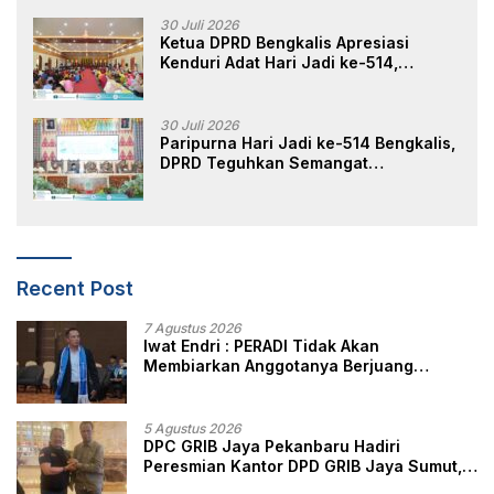
Perlindungan, dan Edukasi Kepada
Masyarakat
30 Juli 2026
Ketua DPRD Bengkalis Apresiasi
Kenduri Adat Hari Jadi ke-514,
Perkuat Pelestarian Budaya Melayu
30 Juli 2026
Paripurna Hari Jadi ke-514 Bengkalis,
DPRD Teguhkan Semangat
Membangun Negeri Junjungan
Recent Post
7 Agustus 2026
Iwat Endri : PERADI Tidak Akan
Membiarkan Anggotanya Berjuang
Sendiri, Perlindungan Advokat Adalah
Marwah Penegak Hukum
5 Agustus 2026
DPC GRIB Jaya Pekanbaru Hadiri
Peresmian Kantor DPD GRIB Jaya Sumut,
Ini Kata Ketua DPC GRIB Jaya Pekanbaru