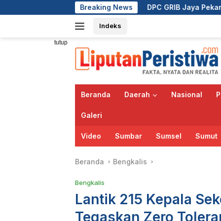
Langsung
DPC GRIB Jaya Pekanbaru Hadiri Peresmian Kantor
Breaking News
ke
Indeks
konten
tutup
Beranda
Daerah
Nasional
P
Galeri
Video
Sumbar
Sumsel
Sumut
Beranda
Bengkalis
Bengkalis
Lantik 215 Kepala Sek
Tegaskan Zero Tolera