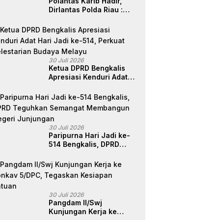
Polantas Karib Hadir,
Dirlantas Polda Riau :
Komitmen Ditlantas Polda
Riau Dalam Berikan
Pelayanan,
Perlindungan, dan
Edukasi Kepada
30 Juli 2026
Masyarakat
Ketua DPRD Bengkalis
Apresiasi Kenduri Adat
Hari Jadi ke-514, Perkuat
Pelestarian Budaya
Melayu
30 Juli 2026
Paripurna Hari Jadi ke-
514 Bengkalis, DPRD
Teguhkan Semangat
Membangun Negeri
Junjungan
30 Juli 2026
Pangdam II/Swj
Kunjungan Kerja ke