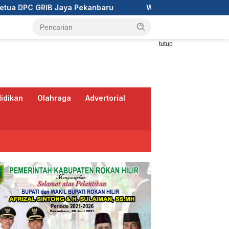
ru
Wali Kota Pekanbaru Ajak RT/RW Tinggalkan Perbed
tutup
idikan
Olahraga
Advertorial