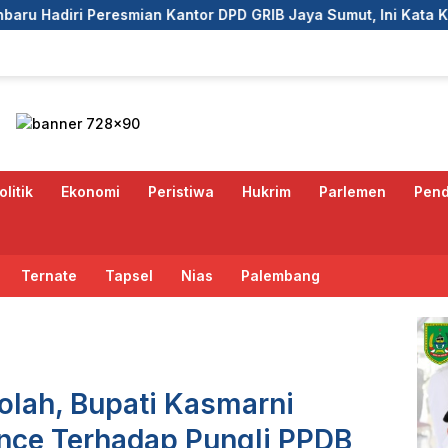
 DPD GRIB Jaya Sumut, Ini Kata Ketua DPC GRIB Jaya Pekanba
olitik
Ekonomi
Peristiwa
Hukrim
Parlemen
Pend
Ternate
Tapsel
Nias
Palembang
olah, Bupati Kasmarni
nce Terhadap Pungli PPDB