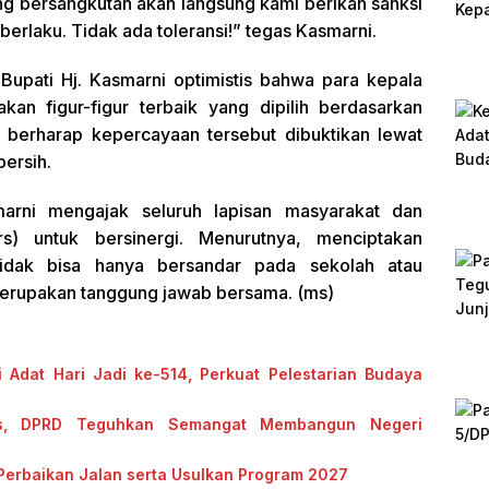
g bersangkutan akan langsung kami berikan sanksi
erlaku. Tidak ada toleransi!” tegas Kasmarni.
Bupati Hj. Kasmarni optimistis bahwa para kepala
akan figur-figur terbaik yang dipilih berdasarkan
Ia berharap kepercayaan tersebut dibuktikan lewat
bersih.
marni mengajak seluruh lapisan masyarakat dan
s) untuk bersinergi. Menurutnya, menciptakan
tidak bisa hanya bersandar pada sekolah atau
merupakan tanggung jawab bersama. (ms)
 Adat Hari Jadi ke-514, Perkuat Pelestarian Budaya
lis, DPRD Teguhkan Semangat Membangun Negeri
 Perbaikan Jalan serta Usulkan Program 2027