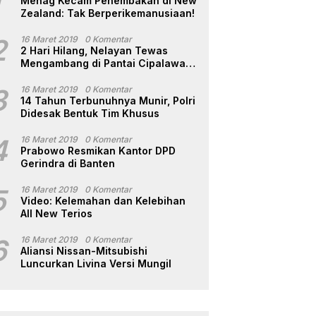
1
Menag Kecam Penembakan di New
Zealand: Tak Berperikemanusiaan!
2
16 Maret 2019
0 Komentar
2 Hari Hilang, Nelayan Tewas
Mengambang di Pantai Cipalawah
Garut
3
16 Maret 2019
0 Komentar
14 Tahun Terbunuhnya Munir, Polri
Didesak Bentuk Tim Khusus
4
16 Maret 2019
0 Komentar
Prabowo Resmikan Kantor DPD
Gerindra di Banten
5
16 Maret 2019
0 Komentar
Video: Kelemahan dan Kelebihan
All New Terios
6
16 Maret 2019
0 Komentar
Aliansi Nissan-Mitsubishi
Luncurkan Livina Versi Mungil