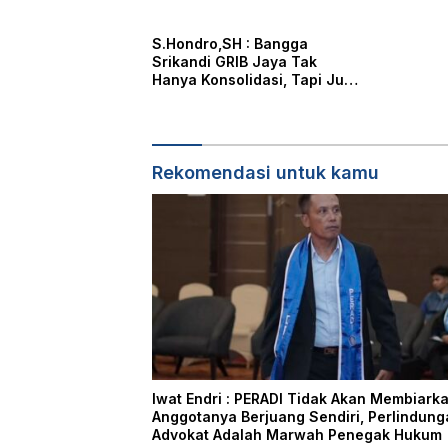
Advokat Adalah Marwah
Penegak Hukum
S.Hondro,SH : Bangga
Srikandi GRIB Jaya Tak
Hanya Konsolidasi, Tapi Juga
Hadir Membantu Rheisa
Rekomendasi untuk kamu
Iwat Endri : PERADI Tidak Akan Membiark
Anggotanya Berjuang Sendiri, Perlindung
Advokat Adalah Marwah Penegak Hukum