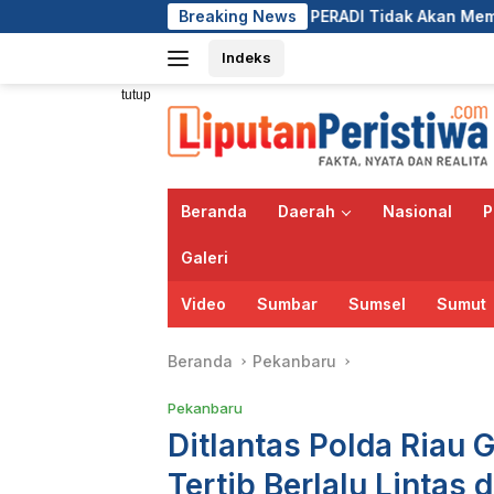
Langsung
Iwat Endri : PERADI Tidak Akan Membiarkan Anggotanya B
Breaking News
ke
Indeks
konten
tutup
Beranda
Daerah
Nasional
P
Galeri
Video
Sumbar
Sumsel
Sumut
Beranda
Pekanbaru
Pekanbaru
Ditlantas Polda Riau
Tertib Berlalu Lintas