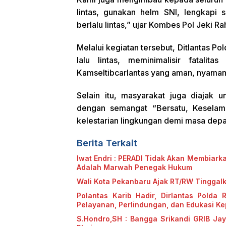
lintas, gunakan helm SNI, lengkapi 
berlalu lintas,” ujar Kombes Pol Jeki R
Melalui kegiatan tersebut, Ditlantas 
lalu lintas, meminimalisir fatalit
Kamseltibcarlantas yang aman, nyaman 
Selain itu, masyarakat juga diajak 
dengan semangat “Bersatu, Kesela
kelestarian lingkungan demi masa depan
Berita Terkait
Iwat Endri : PERADI Tidak Akan Membiark
Adalah Marwah Penegak Hukum
Wali Kota Pekanbaru Ajak RT/RW Tinggal
Polantas Karib Hadir, Dirlantas Polda 
Pelayanan, Perlindungan, dan Edukasi K
S.Hondro,SH : Bangga Srikandi GRIB Ja