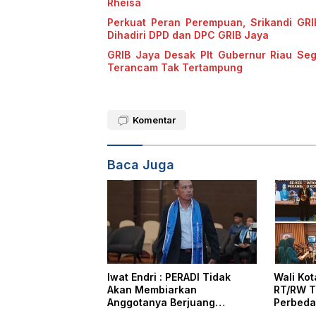
Rheisa
Perkuat Peran Perempuan, Srikandi GRI
Dihadiri DPD dan DPC GRIB Jaya
GRIB Jaya Desak Plt Gubernur Riau Se
Terancam Tak Tertampung
Komentar
Baca Juga
Iwat Endri : PERADI Tidak
Wali Ko
Akan Membiarkan
RT/RW T
Anggotanya Berjuang
Perbeda
Sendiri, Perlindungan
Masyara