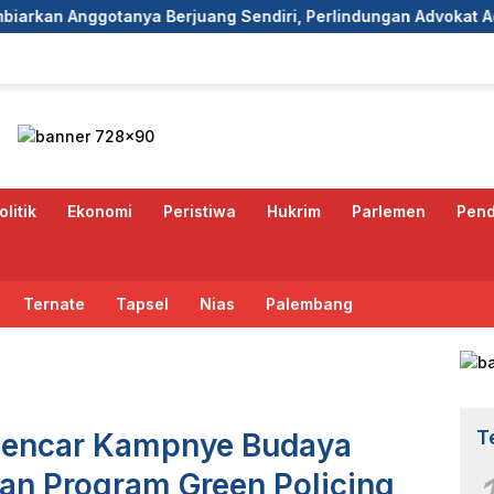
erjuang Sendiri, Perlindungan Advokat Adalah Marwah Penega
olitik
Ekonomi
Peristiwa
Hukrim
Parlemen
Pend
Ternate
Tapsel
Nias
Palembang
T
 Gencar Kampnye Budaya
 dan Program Green Policing