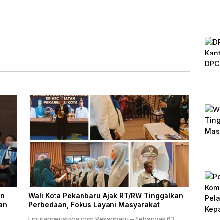
Pelayanan, Perlindungan,
dan Edukasi Kepada
Masyarakat
an
Wali Kota Pekanbaru Ajak RT/RW Tinggalkan
an
Perbedaan, Fokus Layani Masyarakat
Liputanperistiwa.com Pekanbaru – Sebanyak 63