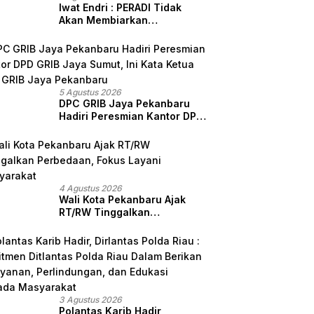
Iwat Endri : PERADI Tidak
Akan Membiarkan
Anggotanya Berjuang
Sendiri, Perlindungan
Advokat Adalah Marwah
Penegak Hukum
5 Agustus 2026
DPC GRIB Jaya Pekanbaru
Hadiri Peresmian Kantor DPD
GRIB Jaya Sumut, Ini Kata
Ketua DPC GRIB Jaya
Pekanbaru
4 Agustus 2026
Wali Kota Pekanbaru Ajak
RT/RW Tinggalkan
Perbedaan, Fokus Layani
Masyarakat
3 Agustus 2026
Polantas Karib Hadir,