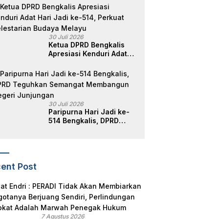
Riau Dalam Berikan
Pelayanan,
Perlindungan, dan
Edukasi Kepada
30 Juli 2026
Masyarakat
Ketua DPRD Bengkalis
Apresiasi Kenduri Adat
Hari Jadi ke-514, Perkuat
Pelestarian Budaya
Melayu
30 Juli 2026
Paripurna Hari Jadi ke-
514 Bengkalis, DPRD
Teguhkan Semangat
Membangun Negeri
Junjungan
ent Post
7 Agustus 2026