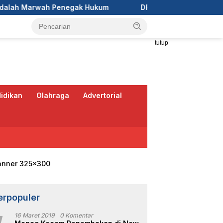
k Hukum
DPC GRIB Jaya Pekanbaru Hadiri Peresmian Ka
tutup
idikan
Olahraga
Advertorial
erpopuler
16 Maret 2019
0 Komentar