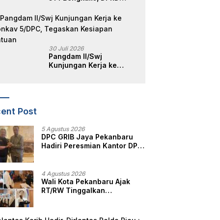
Teguhkan Semangat
Membangun Negeri
Junjungan
30 Juli 2026
Pangdam II/Swj
Kunjungan Kerja ke
Yonkav 5/DPC, Tegaskan
Kesiapan Satuan
ent Post
5 Agustus 2026
DPC GRIB Jaya Pekanbaru
Hadiri Peresmian Kantor DPD
GRIB Jaya Sumut, Ini Kata
Ketua DPC GRIB Jaya
Pekanbaru
4 Agustus 2026
Wali Kota Pekanbaru Ajak
RT/RW Tinggalkan
Perbedaan, Fokus Layani
Masyarakat