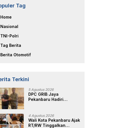
opuler Tag
Home
Nasional
TNI-Polri
Tag Berita
Berita Otomotif
erita Terkini
5 Agustus 2026
DPC GRIB Jaya
Pekanbaru Hadiri
Peresmian Kantor DPD
GRIB Jaya Sumut, Ini
Kata Ketua DPC GRIB
4 Agustus 2026
Jaya Pekanbaru
Wali Kota Pekanbaru Ajak
RT/RW Tinggalkan