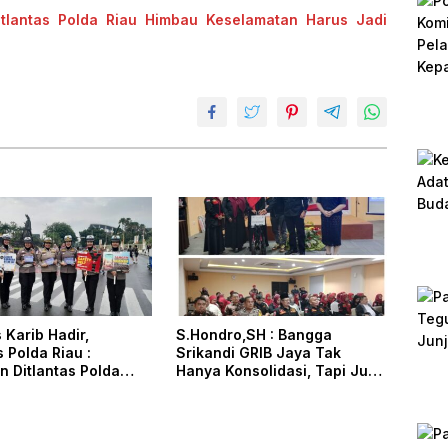
itlantas Polda Riau Himbau Keselamatan Harus Jadi
 Karib Hadir,
S.Hondro,SH : Bangga
s Polda Riau :
Srikandi GRIB Jaya Tak
 Ditlantas Polda
Hanya Konsolidasi, Tapi Juga
lam Berikan
Hadir Membantu Rheisa
an, Perlindungan,
kasi Kepada
kat