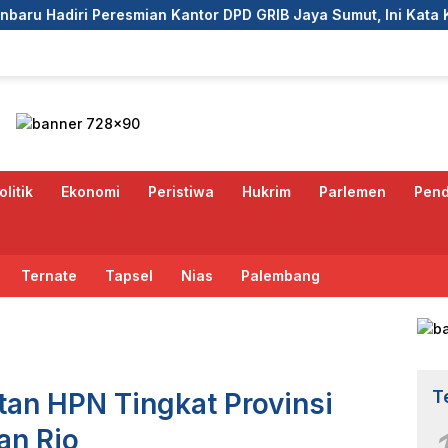
Kantor DPD GRIB Jaya Sumut, Ini Kata Ketua DPC GRIB Jaya P
olitik
Ekonomi
Peristiwa
Hukrim
Parlemen
Pend
Ternate
Tapsel
Nias
Palembang
T
an HPN Tingkat Provinsi
an Rio