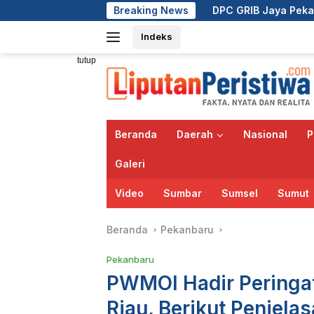
Langsung
DPC GRIB Jaya Pekanbaru Hadiri Peresmian 
Breaking News
ke
Indeks
konten
tutup
Beranda
Daerah
Nasional
P
Galeri
Video
Sumbar
Sumsel
Sumut
Beranda
Pekanbaru
Pekanbaru
PWMOI Hadir Peringat
Riau, Berikut Penjelas