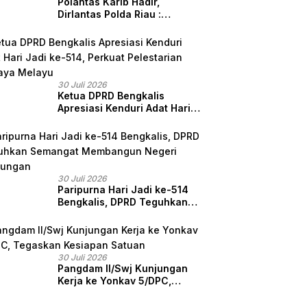
Polantas Karib Hadir,
Dirlantas Polda Riau :
Komitmen Ditlantas Polda
Riau Dalam Berikan
Pelayanan, Perlindungan,
dan Edukasi Kepada
Masyarakat
30 Juli 2026
Ketua DPRD Bengkalis
Apresiasi Kenduri Adat Hari
Jadi ke-514, Perkuat
Pelestarian Budaya Melayu
30 Juli 2026
Paripurna Hari Jadi ke-514
Bengkalis, DPRD Teguhkan
Semangat Membangun
Negeri Junjungan
30 Juli 2026
Pangdam II/Swj Kunjungan
Kerja ke Yonkav 5/DPC,
Tegaskan Kesiapan Satuan