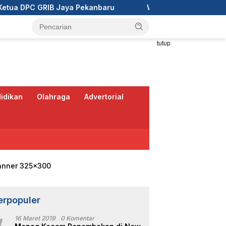
ekanbaru
Wali Kota Pekanbaru Ajak RT/RW Tinggalkan 
tutup
idikan
Olahraga
Advertorial
erpopuler
16 Maret 2019
0 Komentar