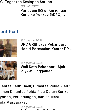
30 Juli 2026
Pangdam II/Swj Kunjungan
Kerja ke Yonkav 5/DPC,
Tegaskan Kesiapan Satuan
ent Post
5 Agustus 2026
DPC GRIB Jaya Pekanbaru
Hadiri Peresmian Kantor DPD
GRIB Jaya Sumut, Ini Kata
Ketua DPC GRIB Jaya
Pekanbaru
4 Agustus 2026
Wali Kota Pekanbaru Ajak
RT/RW Tinggalkan
Perbedaan, Fokus Layani
Masyarakat
3 Agustus 2026