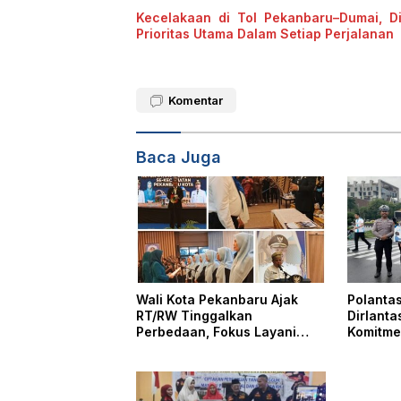
Kecelakaan di Tol Pekanbaru–Dumai, D
Prioritas Utama Dalam Setiap Perjalanan
Komentar
Baca Juga
Wali Kota Pekanbaru Ajak
Polantas
RT/RW Tinggalkan
Dirlanta
Perbedaan, Fokus Layani
Komitmen
Masyarakat
Riau Da
Pelayan
dan Edu
Masyara