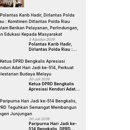
Perbedaan, Fokus Layani
Masyarakat
3 Agustus 2026
Polantas Karib Hadir,
Dirlantas Polda Riau :
Komitmen Ditlantas Polda
Riau Dalam Berikan
Pelayanan,
Perlindungan, dan
Edukasi Kepada
30 Juli 2026
Masyarakat
Ketua DPRD Bengkalis
Apresiasi Kenduri Adat
Hari Jadi ke-514, Perkuat
Pelestarian Budaya
Melayu
30 Juli 2026
Paripurna Hari Jadi ke-
514 Bengkalis, DPRD