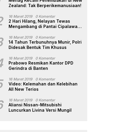
1
Menag Kecam Penembakan di New
Zealand: Tak Berperikemanusiaan!
2
16 Maret 2019
0 Komentar
2 Hari Hilang, Nelayan Tewas
Mengambang di Pantai Cipalawah
Garut
3
16 Maret 2019
0 Komentar
14 Tahun Terbunuhnya Munir, Polri
Didesak Bentuk Tim Khusus
4
16 Maret 2019
0 Komentar
Prabowo Resmikan Kantor DPD
Gerindra di Banten
5
16 Maret 2019
0 Komentar
Video: Kelemahan dan Kelebihan
All New Terios
6
16 Maret 2019
0 Komentar
Aliansi Nissan-Mitsubishi
Luncurkan Livina Versi Mungil