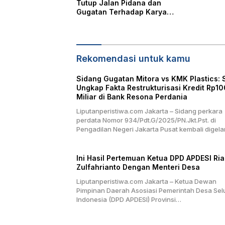
Tutup Jalan Pidana dan
Gugatan Terhadap Karya
Jurnalistik
Rekomendasi untuk kamu
Sidang Gugatan Mitora vs KMK Plastics: 
Ungkap Fakta Restrukturisasi Kredit Rp10
Miliar di Bank Resona Perdania
Liputanperistiwa.com Jakarta – Sidang perkara
perdata Nomor 934/Pdt.G/2025/PN.Jkt.Pst. di
Pengadilan Negeri Jakarta Pusat kembali digel
Ini Hasil Pertemuan Ketua DPD APDESI Ri
Zulfahrianto Dengan Menteri Desa
Liputanperistiwa.com Jakarta – Ketua Dewan
Pimpinan Daerah Asosiasi Pemerintah Desa Sel
Indonesia (DPD APDESI) Provinsi…