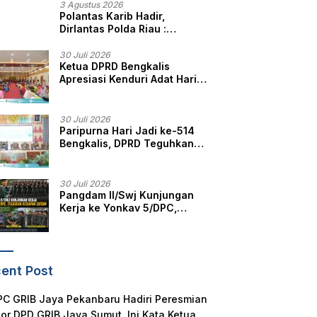
3 Agustus 2026
Polantas Karib Hadir,
Dirlantas Polda Riau :
Komitmen Ditlantas Polda
Riau Dalam Berikan
30 Juli 2026
Ketua DPRD Bengkalis
Pelayanan, Perlindungan,
Apresiasi Kenduri Adat Hari
dan Edukasi Kepada
Jadi ke-514, Perkuat
Masyarakat
Pelestarian Budaya Melayu
30 Juli 2026
Paripurna Hari Jadi ke-514
Bengkalis, DPRD Teguhkan
Semangat Membangun
Negeri Junjungan
30 Juli 2026
Pangdam II/Swj Kunjungan
Kerja ke Yonkav 5/DPC,
Tegaskan Kesiapan Satuan
ent Post