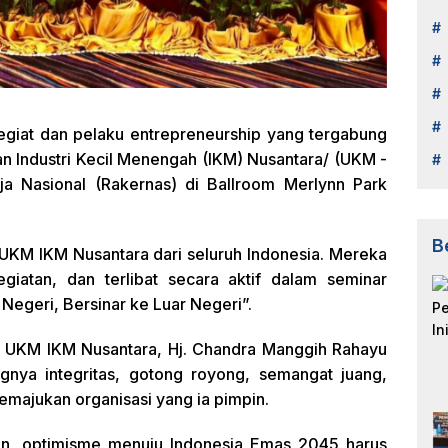
egiat dan pelaku entrepreneurship yang tergabung
 Industri Kecil Menengah (IKM) Nusantara/ (UKM -
a Nasional (Rakernas) di Ballroom Merlynn Park
B
a UKM IKM Nusantara dari seluruh Indonesia. Mereka
giatan, dan terlibat secara aktif dalam seminar
Negeri, Bersinar ke Luar Negeri”.
 UKM IKM Nusantara, Hj. Chandra Manggih Rahayu
nya integritas, gotong royong, semangat juang,
memajukan organisasi yang ia pimpin.
n, optimisme menuju Indonesia Emas 2045 harus