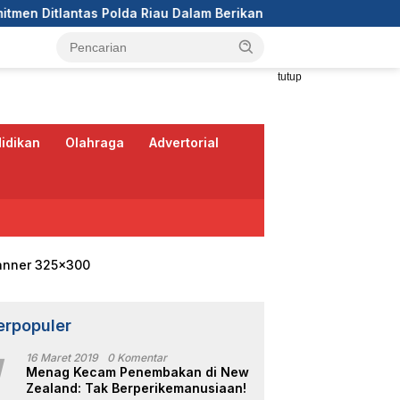
da Riau Dalam Berikan Pelayanan, Perlindungan, dan Edukasi Ke
tutup
idikan
Olahraga
Advertorial
erpopuler
1
16 Maret 2019
0 Komentar
Menag Kecam Penembakan di New
Zealand: Tak Berperikemanusiaan!