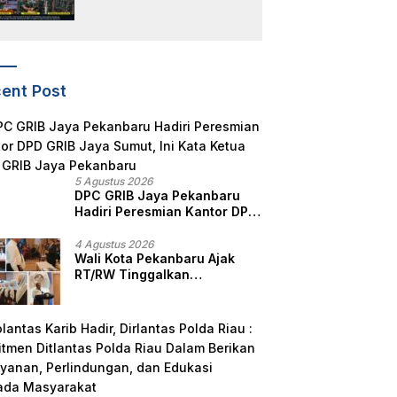
Yonkav 5/DPC, Tegaskan
Kesiapan Satuan
ent Post
5 Agustus 2026
DPC GRIB Jaya Pekanbaru
Hadiri Peresmian Kantor DPD
GRIB Jaya Sumut, Ini Kata
Ketua DPC GRIB Jaya
4 Agustus 2026
Wali Kota Pekanbaru Ajak
Pekanbaru
RT/RW Tinggalkan
Perbedaan, Fokus Layani
Masyarakat