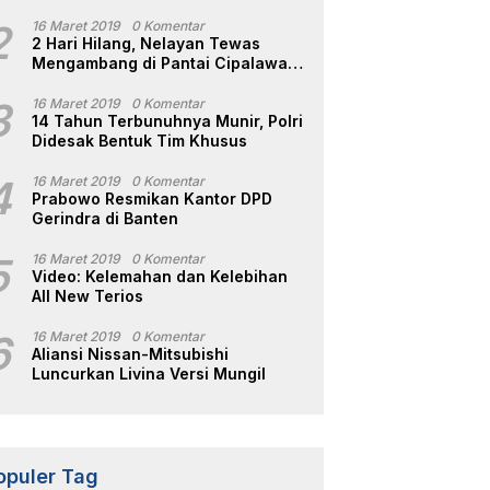
2
16 Maret 2019
0 Komentar
2 Hari Hilang, Nelayan Tewas
Mengambang di Pantai Cipalawah
Garut
3
16 Maret 2019
0 Komentar
14 Tahun Terbunuhnya Munir, Polri
Didesak Bentuk Tim Khusus
4
16 Maret 2019
0 Komentar
Prabowo Resmikan Kantor DPD
Gerindra di Banten
5
16 Maret 2019
0 Komentar
Video: Kelemahan dan Kelebihan
All New Terios
6
16 Maret 2019
0 Komentar
Aliansi Nissan-Mitsubishi
Luncurkan Livina Versi Mungil
opuler Tag