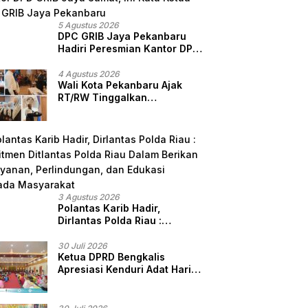
5 Agustus 2026
DPC GRIB Jaya Pekanbaru
Hadiri Peresmian Kantor DPD
GRIB Jaya Sumut, Ini Kata
Ketua DPC GRIB Jaya
4 Agustus 2026
Wali Kota Pekanbaru Ajak
Pekanbaru
RT/RW Tinggalkan
Perbedaan, Fokus Layani
Masyarakat
3 Agustus 2026
Polantas Karib Hadir,
Dirlantas Polda Riau :
Komitmen Ditlantas Polda
Riau Dalam Berikan
30 Juli 2026
Ketua DPRD Bengkalis
Pelayanan, Perlindungan,
Apresiasi Kenduri Adat Hari
dan Edukasi Kepada
Jadi ke-514, Perkuat
Masyarakat
Pelestarian Budaya Melayu