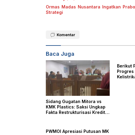
Ormas Madas Nusantara Ingatkan Prabo
Strategi
Komentar
Baca Juga
Berikut 
Progres
Kelistri
Sidang Gugatan Mitora vs
KMK Plastics: Saksi Ungkap
Fakta Restrukturisasi Kredit
Rp100 Miliar di Bank Resona
Perdania
PWMOI Apresiasi Putusan MK