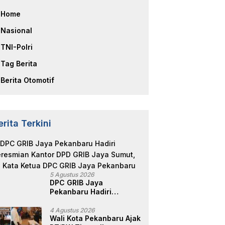
Home
Nasional
TNI-Polri
Tag Berita
Berita Otomotif
erita Terkini
5 Agustus 2026
DPC GRIB Jaya
Pekanbaru Hadiri
Peresmian Kantor DPD
GRIB Jaya Sumut, Ini
4 Agustus 2026
Wali Kota Pekanbaru Ajak
Kata Ketua DPC GRIB