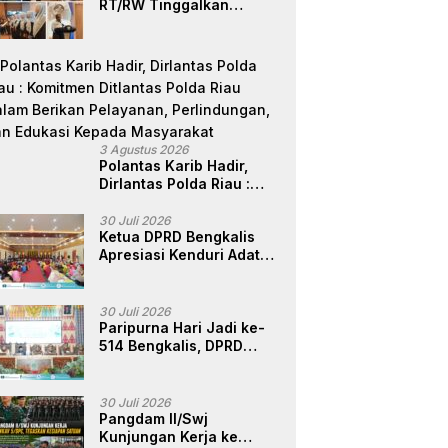
RT/RW Tinggalkan
Jaya Pekanbaru
Perbedaan, Fokus Layani
Masyarakat
3 Agustus 2026
Polantas Karib Hadir,
Dirlantas Polda Riau :
Komitmen Ditlantas Polda
Riau Dalam Berikan
30 Juli 2026
Ketua DPRD Bengkalis
Pelayanan,
Apresiasi Kenduri Adat
Perlindungan, dan
Hari Jadi ke-514, Perkuat
Edukasi Kepada
Pelestarian Budaya
Masyarakat
Melayu
30 Juli 2026
Paripurna Hari Jadi ke-
514 Bengkalis, DPRD
Teguhkan Semangat
Membangun Negeri
Junjungan
30 Juli 2026
Pangdam II/Swj
Kunjungan Kerja ke