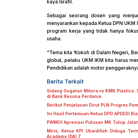
kaya Israfil.
Sebagai seorang dosen yang menjunju
menyarankan kepada Ketua DPN UKM I
program kerja yang tidak hanya foku
usaha.
“Tema kita ‘Kokoh di Dalam Negeri, Ber
global, pelaku UKM IKM kita harus mem
Pendidikan adalah motor penggeraknya,
Berita Terkait
Sidang Gugatan Mitora vs KMK Plastics: S
di Bank Resona Perdania
Berikut Penjelasan Dirut PLN Progres Pem
Ini Hasil Pertemuan Ketua DPD APDESI Ri
PWMOI Apresiasi Putusan MK Tutup Jalan
Miris, Ketua KPI Ubaidillah Diduga Ter
Academy (DA) 7