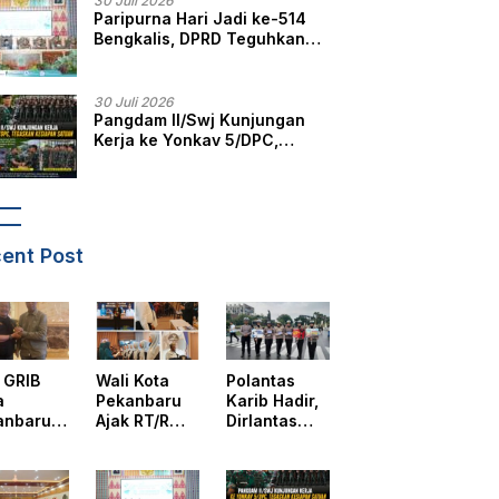
30 Juli 2026
Paripurna Hari Jadi ke-514
Bengkalis, DPRD Teguhkan
Semangat Membangun
Negeri Junjungan
30 Juli 2026
Pangdam II/Swj Kunjungan
Kerja ke Yonkav 5/DPC,
Tegaskan Kesiapan Satuan
ent Post
 GRIB
Wali Kota
Polantas
a
Pekanbaru
Karib Hadir,
anbaru
Ajak RT/RW
Dirlantas
ri
Tinggalkan
Polda Riau :
esmian
Perbedaan,
Komitmen
tor DPD
Fokus
Ditlantas