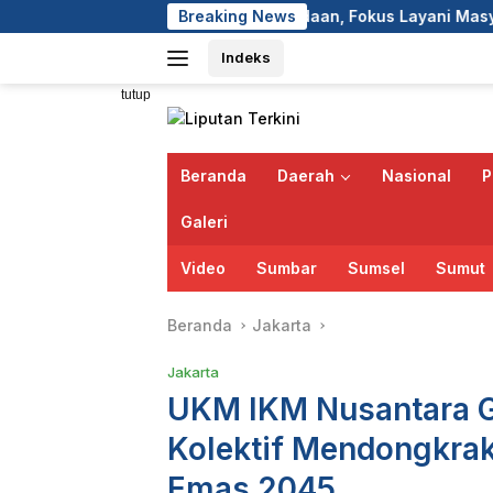
Langsung
inggalkan Perbedaan, Fokus Layani Masyarakat
Breaking News
Polant
ke
Indeks
konten
tutup
Beranda
Daerah
Nasional
P
Galeri
Video
Sumbar
Sumsel
Sumut
Beranda
Jakarta
Jakarta
UKM IKM Nusantara Ge
Kolektif Mendongkra
Emas 2045