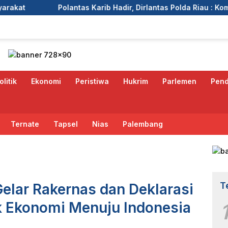
as Karib Hadir, Dirlantas Polda Riau : Komitmen Ditlantas Pol
olitik
Ekonomi
Peristiwa
Hukrim
Parlemen
Pend
Ternate
Tapsel
Nias
Palembang
T
lar Rakernas dan Deklarasi
k Ekonomi Menuju Indonesia