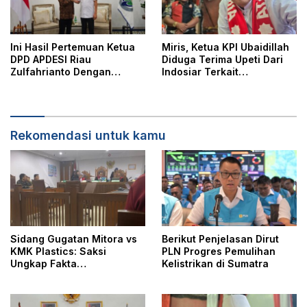
Ini Hasil Pertemuan Ketua
Miris, Ketua KPI Ubaidillah
DPD APDESI Riau
Diduga Terima Upeti Dari
Zulfahrianto Dengan
Indosiar Terkait
Menteri Desa
Pelanggaran Dangdut
Academy (DA) 7
Rekomendasi untuk kamu
Sidang Gugatan Mitora vs
Berikut Penjelasan Dirut
KMK Plastics: Saksi
PLN Progres Pemulihan
Ungkap Fakta
Kelistrikan di Sumatra
Restrukturisasi Kredit
Rp100 Miliar di Bank
Resona Perdania