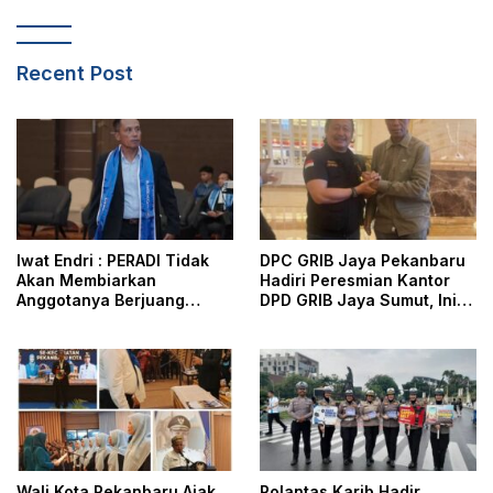
Recent Post
Iwat Endri : PERADI Tidak
DPC GRIB Jaya Pekanbaru
Akan Membiarkan
Hadiri Peresmian Kantor
Anggotanya Berjuang
DPD GRIB Jaya Sumut, Ini
Sendiri, Perlindungan
Kata Ketua DPC GRIB Jaya
Advokat Adalah Marwah
Pekanbaru
Penegak Hukum
Wali Kota Pekanbaru Ajak
Polantas Karib Hadir,