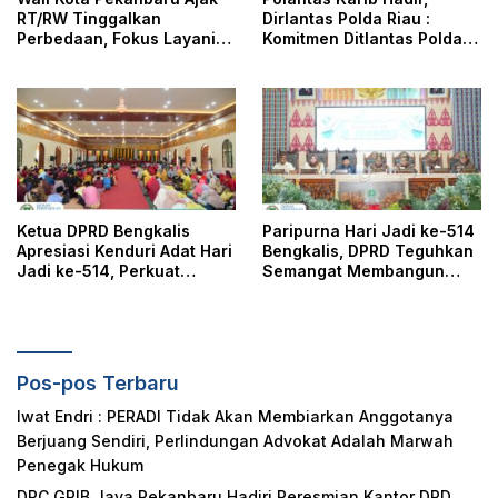
RT/RW Tinggalkan
Dirlantas Polda Riau :
Perbedaan, Fokus Layani
Komitmen Ditlantas Polda
Masyarakat
Riau Dalam Berikan
Pelayanan, Perlindungan,
dan Edukasi Kepada
Masyarakat
Ketua DPRD Bengkalis
Paripurna Hari Jadi ke-514
Apresiasi Kenduri Adat Hari
Bengkalis, DPRD Teguhkan
Jadi ke-514, Perkuat
Semangat Membangun
Pelestarian Budaya Melayu
Negeri Junjungan
Pos-pos Terbaru
Iwat Endri : PERADI Tidak Akan Membiarkan Anggotanya
Berjuang Sendiri, Perlindungan Advokat Adalah Marwah
Penegak Hukum
DPC GRIB Jaya Pekanbaru Hadiri Peresmian Kantor DPD