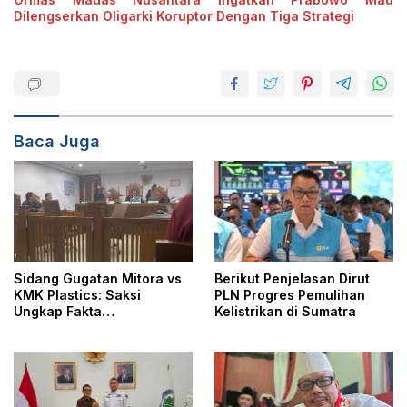
Dilengserkan Oligarki Koruptor Dengan Tiga Strategi
Baca Juga
Sidang Gugatan Mitora vs
Berikut Penjelasan Dirut
KMK Plastics: Saksi
PLN Progres Pemulihan
Ungkap Fakta
Kelistrikan di Sumatra
Restrukturisasi Kredit
Rp100 Miliar di Bank
Resona Perdania