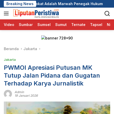
Langsung
 Adalah Marwah Penegak Hukum
Breaking News
DPC GRIB Jaya Pekanbar
ke
konten
Video
Sumbar
Sumsel
Sumut
Ternate
Tapsel
Nia
Beranda
Jakarta
Jakarta
PWMOI Apresiasi Putusan MK
Tutup Jalan Pidana dan Gugatan
Terhadap Karya Jurnalistik
Admin
19 Januari 2026