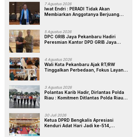
7 Agustus 2026
Iwat Endri : PERADI Tidak Akan
Membiarkan Anggotanya Berjuang
Sendiri, Perlindungan Advokat Adalah
Marwah Penegak Hukum
5 Agustus 2026
DPC GRIB Jaya Pekanbaru Hadiri
Peresmian Kantor DPD GRIB Jaya
Sumut, Ini Kata Ketua DPC GRIB Jaya
Pekanbaru
4 Agustus 2026
Wali Kota Pekanbaru Ajak RT/RW
Tinggalkan Perbedaan, Fokus Layani
Masyarakat
3 Agustus 2026
Polantas Karib Hadir, Dirlantas Polda
Riau : Komitmen Ditlantas Polda Riau
Dalam Berikan Pelayanan,
Perlindungan, dan Edukasi Kepada
Masyarakat
30 Juli 2026
Ketua DPRD Bengkalis Apresiasi
Kenduri Adat Hari Jadi ke-514,
Perkuat Pelestarian Budaya Melayu