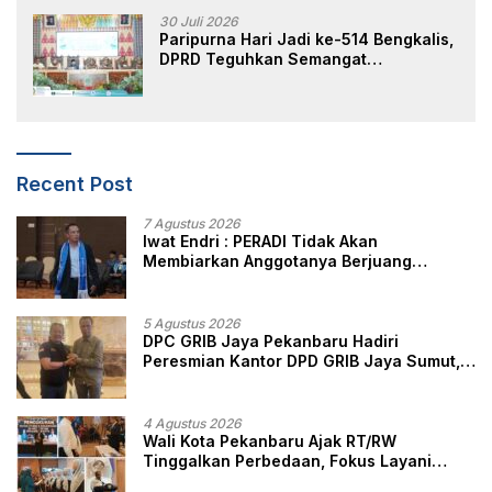
30 Juli 2026
Paripurna Hari Jadi ke-514 Bengkalis,
DPRD Teguhkan Semangat
Membangun Negeri Junjungan
Recent Post
7 Agustus 2026
Iwat Endri : PERADI Tidak Akan
Membiarkan Anggotanya Berjuang
Sendiri, Perlindungan Advokat Adalah
Marwah Penegak Hukum
5 Agustus 2026
DPC GRIB Jaya Pekanbaru Hadiri
Peresmian Kantor DPD GRIB Jaya Sumut,
Ini Kata Ketua DPC GRIB Jaya Pekanbaru
4 Agustus 2026
Wali Kota Pekanbaru Ajak RT/RW
Tinggalkan Perbedaan, Fokus Layani
Masyarakat