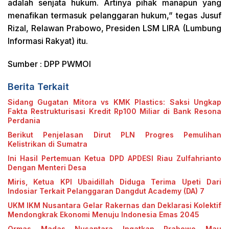
adalah senjata hukum. Artinya pihak manapun yang
menafikan termasuk pelanggaran hukum,” tegas Jusuf
Rizal, Relawan Prabowo, Presiden LSM LIRA (Lumbung
Informasi Rakyat) itu.
Sumber : DPP PWMOI
Berita Terkait
Sidang Gugatan Mitora vs KMK Plastics: Saksi Ungkap
Fakta Restrukturisasi Kredit Rp100 Miliar di Bank Resona
Perdania
Berikut Penjelasan Dirut PLN Progres Pemulihan
Kelistrikan di Sumatra
Ini Hasil Pertemuan Ketua DPD APDESI Riau Zulfahrianto
Dengan Menteri Desa
Miris, Ketua KPI Ubaidillah Diduga Terima Upeti Dari
Indosiar Terkait Pelanggaran Dangdut Academy (DA) 7
UKM IKM Nusantara Gelar Rakernas dan Deklarasi Kolektif
Mendongkrak Ekonomi Menuju Indonesia Emas 2045
Ormas Madas Nusantara Ingatkan Prabowo Mau