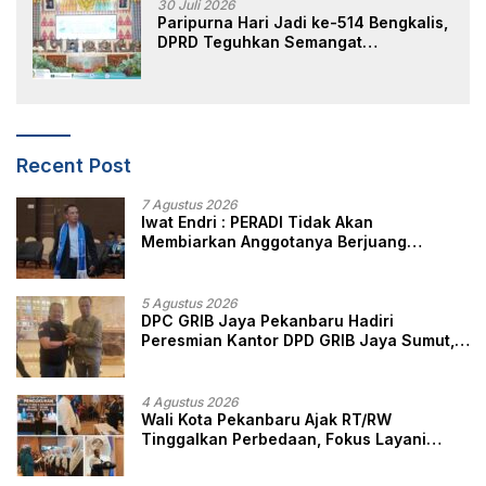
30 Juli 2026
Paripurna Hari Jadi ke-514 Bengkalis,
DPRD Teguhkan Semangat
Membangun Negeri Junjungan
Recent Post
7 Agustus 2026
Iwat Endri : PERADI Tidak Akan
Membiarkan Anggotanya Berjuang
Sendiri, Perlindungan Advokat Adalah
Marwah Penegak Hukum
5 Agustus 2026
DPC GRIB Jaya Pekanbaru Hadiri
Peresmian Kantor DPD GRIB Jaya Sumut,
Ini Kata Ketua DPC GRIB Jaya Pekanbaru
4 Agustus 2026
Wali Kota Pekanbaru Ajak RT/RW
Tinggalkan Perbedaan, Fokus Layani
Masyarakat