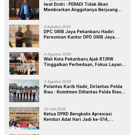
Iwat Endri : PERADI Tidak Akan
Membiarkan Anggotanya Berjuang
Sendiri, Perlindungan Advokat Adalah
Marwah Penegak Hukum
5 Agustus 2026
DPC GRIB Jaya Pekanbaru Hadiri
Peresmian Kantor DPD GRIB Jaya
Sumut, Ini Kata Ketua DPC GRIB Jaya
Pekanbaru
4 Agustus 2026
Wali Kota Pekanbaru Ajak RT/RW
Tinggalkan Perbedaan, Fokus Layani
Masyarakat
3 Agustus 2026
Polantas Karib Hadir, Dirlantas Polda
Riau : Komitmen Ditlantas Polda Riau
Dalam Berikan Pelayanan,
Perlindungan, dan Edukasi Kepada
Masyarakat
30 Juli 2026
Ketua DPRD Bengkalis Apresiasi
Kenduri Adat Hari Jadi ke-514,
Perkuat Pelestarian Budaya Melayu