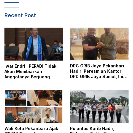
Recent Post
DPC GRIB Jaya Pekanbaru
Iwat Endri : PERADI Tidak
Hadiri Peresmian Kantor
Akan Membiarkan
DPD GRIB Jaya Sumut, Ini
Anggotanya Berjuang
Kata Ketua DPC GRIB Jaya
Sendiri, Perlindungan
Pekanbaru
Advokat Adalah Marwah
Penegak Hukum
Wali Kota Pekanbaru Ajak
Polantas Karib Hadir,