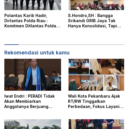
Polantas Karib Hadir,
S.Hondro,SH : Bangga
Dirlantas Polda Riau :
Srikandi GRIB Jaya Tak
Komitmen Ditlantas Polda
Hanya Konsolidasi, Tapi
Riau Dalam Berikan
Juga Hadir Membantu
Pelayanan, Perlindungan,
Rheisa
dan Edukasi Kepada
Masyarakat
Rekomendasi untuk kamu
Iwat Endri : PERADI Tidak
Wali Kota Pekanbaru Ajak
Akan Membiarkan
RT/RW Tinggalkan
Anggotanya Berjuang
Perbedaan, Fokus Layani
Sendiri, Perlindungan
Masyarakat
Advokat Adalah Marwah
Penegak Hukum