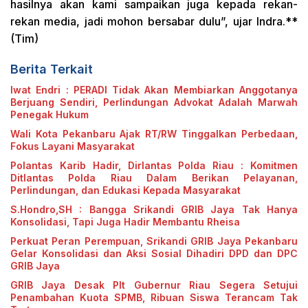
hasilnya akan kami sampaikan juga kepada rekan-
rekan media, jadi mohon bersabar dulu”, ujar Indra.**
(Tim)
Berita Terkait
Iwat Endri : PERADI Tidak Akan Membiarkan Anggotanya
Berjuang Sendiri, Perlindungan Advokat Adalah Marwah
Penegak Hukum
Wali Kota Pekanbaru Ajak RT/RW Tinggalkan Perbedaan,
Fokus Layani Masyarakat
Polantas Karib Hadir, Dirlantas Polda Riau : Komitmen
Ditlantas Polda Riau Dalam Berikan Pelayanan,
Perlindungan, dan Edukasi Kepada Masyarakat
S.Hondro,SH : Bangga Srikandi GRIB Jaya Tak Hanya
Konsolidasi, Tapi Juga Hadir Membantu Rheisa
Perkuat Peran Perempuan, Srikandi GRIB Jaya Pekanbaru
Gelar Konsolidasi dan Aksi Sosial Dihadiri DPD dan DPC
GRIB Jaya
GRIB Jaya Desak Plt Gubernur Riau Segera Setujui
Penambahan Kuota SPMB, Ribuan Siswa Terancam Tak