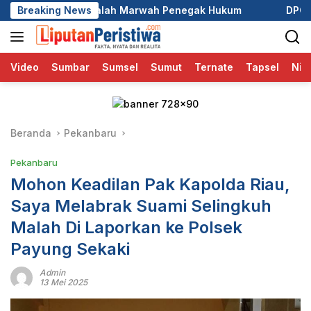
Langsung
wah Penegak Hukum
Breaking News
DPC GRIB Jaya Pekanbaru Hadiri Pe
ke
konten
Video
Sumbar
Sumsel
Sumut
Ternate
Tapsel
Nia
Beranda
Pekanbaru
Pekanbaru
Mohon Keadilan Pak Kapolda Riau,
Saya Melabrak Suami Selingkuh
Malah Di Laporkan ke Polsek
Payung Sekaki
Admin
13 Mei 2025