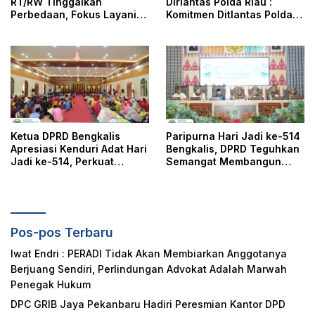
RT/RW Tinggalkan
Dirlantas Polda Riau :
Perbedaan, Fokus Layani
Komitmen Ditlantas Polda
Masyarakat
Riau Dalam Berikan
Pelayanan, Perlindungan,
dan Edukasi Kepada
Masyarakat
Ketua DPRD Bengkalis
Paripurna Hari Jadi ke-514
Apresiasi Kenduri Adat Hari
Bengkalis, DPRD Teguhkan
Jadi ke-514, Perkuat
Semangat Membangun
Pelestarian Budaya Melayu
Negeri Junjungan
Pos-pos Terbaru
Iwat Endri : PERADI Tidak Akan Membiarkan Anggotanya
Berjuang Sendiri, Perlindungan Advokat Adalah Marwah
Penegak Hukum
DPC GRIB Jaya Pekanbaru Hadiri Peresmian Kantor DPD