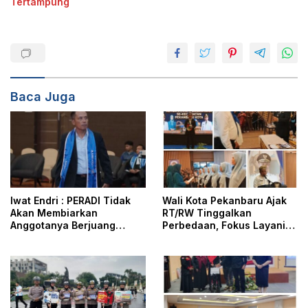
Tertampung
Baca Juga
Iwat Endri : PERADI Tidak
Wali Kota Pekanbaru Ajak
Akan Membiarkan
RT/RW Tinggalkan
Anggotanya Berjuang
Perbedaan, Fokus Layani
Sendiri, Perlindungan
Masyarakat
Advokat Adalah Marwah
Penegak Hukum