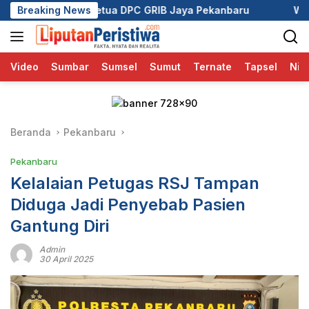
Langsung
a DPC GRIB Jaya Pekanbaru
Breaking News
Wali Kota Pekanbaru Ajak 
ke
konten
Video
Sumbar
Sumsel
Sumut
Ternate
Tapsel
Nia
Beranda
Pekanbaru
Pekanbaru
Kelalaian Petugas RSJ Tampan
Diduga Jadi Penyebab Pasien
Gantung Diri
Admin
30 April 2025