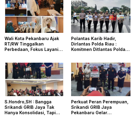
Wali Kota Pekanbaru Ajak
Polantas Karib Hadir,
RT/RW Tinggalkan
Dirlantas Polda Riau :
Perbedaan, Fokus Layani
Komitmen Ditlantas Polda
Masyarakat
Riau Dalam Berikan
Pelayanan, Perlindungan,
dan Edukasi Kepada
Masyarakat
S.Hondro,SH : Bangga
Perkuat Peran Perempuan,
Srikandi GRIB Jaya Tak
Srikandi GRIB Jaya
Hanya Konsolidasi, Tapi
Pekanbaru Gelar
Juga Hadir Membantu
Konsolidasi dan Aksi Sosial
Rheisa
Dihadiri DPD dan DPC GRIB
Jaya