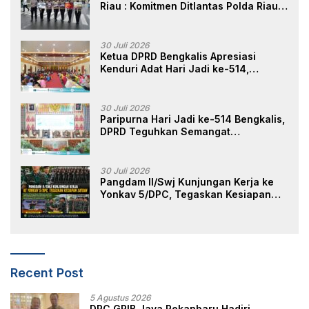
Riau : Komitmen Ditlantas Polda Riau
Dalam Berikan Pelayanan,
Perlindungan, dan Edukasi Kepada
Masyarakat
30 Juli 2026
Ketua DPRD Bengkalis Apresiasi
Kenduri Adat Hari Jadi ke-514,
Perkuat Pelestarian Budaya Melayu
30 Juli 2026
Paripurna Hari Jadi ke-514 Bengkalis,
DPRD Teguhkan Semangat
Membangun Negeri Junjungan
30 Juli 2026
Pangdam II/Swj Kunjungan Kerja ke
Yonkav 5/DPC, Tegaskan Kesiapan
Satuan
Recent Post
5 Agustus 2026
DPC GRIB Jaya Pekanbaru Hadiri