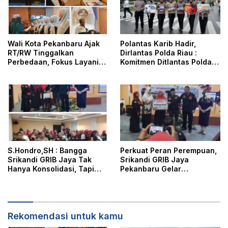
Wali Kota Pekanbaru Ajak
Polantas Karib Hadir,
RT/RW Tinggalkan
Dirlantas Polda Riau :
Perbedaan, Fokus Layani
Komitmen Ditlantas Polda
Masyarakat
Riau Dalam Berikan
Pelayanan, Perlindungan,
dan Edukasi Kepada
Masyarakat
S.Hondro,SH : Bangga
Perkuat Peran Perempuan,
Srikandi GRIB Jaya Tak
Srikandi GRIB Jaya
Hanya Konsolidasi, Tapi
Pekanbaru Gelar
Juga Hadir Membantu
Konsolidasi dan Aksi Sosial
Rheisa
Dihadiri DPD dan DPC GRIB
Jaya
Rekomendasi untuk kamu