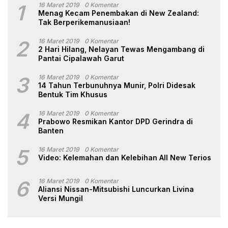
1
16 Maret 2019
0 Komentar
Menag Kecam Penembakan di New Zealand:
Tak Berperikemanusiaan!
2
16 Maret 2019
0 Komentar
2 Hari Hilang, Nelayan Tewas Mengambang di
Pantai Cipalawah Garut
3
16 Maret 2019
0 Komentar
14 Tahun Terbunuhnya Munir, Polri Didesak
Bentuk Tim Khusus
4
16 Maret 2019
0 Komentar
Prabowo Resmikan Kantor DPD Gerindra di
Banten
5
16 Maret 2019
0 Komentar
Video: Kelemahan dan Kelebihan All New Terios
6
16 Maret 2019
0 Komentar
Aliansi Nissan-Mitsubishi Luncurkan Livina
Versi Mungil