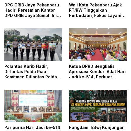
DPC GRIB Jaya Pekanbaru
Wali Kota Pekanbaru Ajak
Hadiri Peresmian Kantor
RT/RW Tinggalkan
DPD GRIB Jaya Sumut, Ini
Perbedaan, Fokus Layani
Kata Ketua DPC GRIB Jaya
Masyarakat
Pekanbaru
Ketua DPRD Bengkalis
Polantas Karib Hadir,
Apresiasi Kenduri Adat Hari
Dirlantas Polda Riau :
Jadi ke-514, Perkuat
Komitmen Ditlantas Polda
Pelestarian Budaya Melayu
Riau Dalam Berikan
Pelayanan, Perlindungan,
dan Edukasi Kepada
Masyarakat
Paripurna Hari Jadi ke-514
Pangdam II/Swj Kunjungan