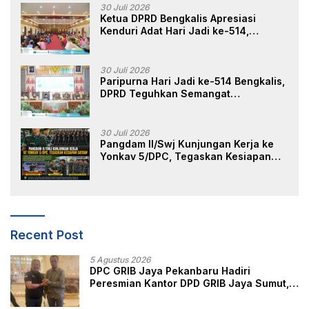
Masyarakat
30 Juli 2026
Ketua DPRD Bengkalis Apresiasi
Kenduri Adat Hari Jadi ke-514,
Perkuat Pelestarian Budaya Melayu
30 Juli 2026
Paripurna Hari Jadi ke-514 Bengkalis,
DPRD Teguhkan Semangat
Membangun Negeri Junjungan
30 Juli 2026
Pangdam II/Swj Kunjungan Kerja ke
Yonkav 5/DPC, Tegaskan Kesiapan
Satuan
Recent Post
5 Agustus 2026
DPC GRIB Jaya Pekanbaru Hadiri
Peresmian Kantor DPD GRIB Jaya Sumut,
Ini Kata Ketua DPC GRIB Jaya Pekanbaru