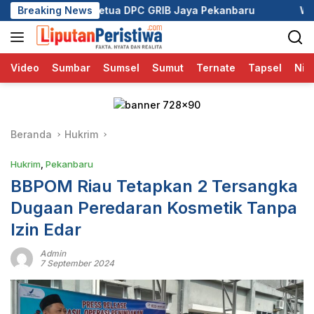
Langsung
tua DPC GRIB Jaya Pekanbaru
Breaking News
Wali Kota Pekanbaru Aja
ke
konten
Video
Sumbar
Sumsel
Sumut
Ternate
Tapsel
Nia
Beranda
Hukrim
Hukrim
,
Pekanbaru
BBPOM Riau Tetapkan 2 Tersangka
Dugaan Peredaran Kosmetik Tanpa
Izin Edar
Admin
7 September 2024