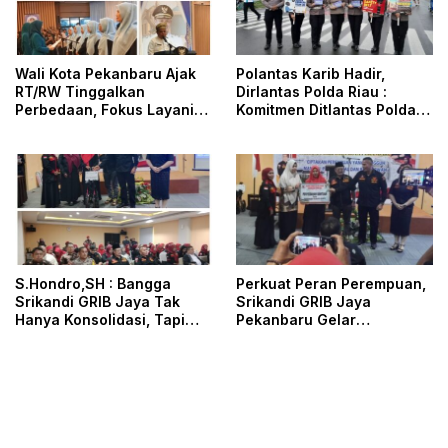
Wali Kota Pekanbaru Ajak
Polantas Karib Hadir,
RT/RW Tinggalkan
Dirlantas Polda Riau :
Perbedaan, Fokus Layani
Komitmen Ditlantas Polda
Masyarakat
Riau Dalam Berikan
Pelayanan, Perlindungan,
dan Edukasi Kepada
Masyarakat
S.Hondro,SH : Bangga
Perkuat Peran Perempuan,
Srikandi GRIB Jaya Tak
Srikandi GRIB Jaya
Hanya Konsolidasi, Tapi
Pekanbaru Gelar
Juga Hadir Membantu
Konsolidasi dan Aksi Sosial
Rheisa
Dihadiri DPD dan DPC GRIB
Jaya