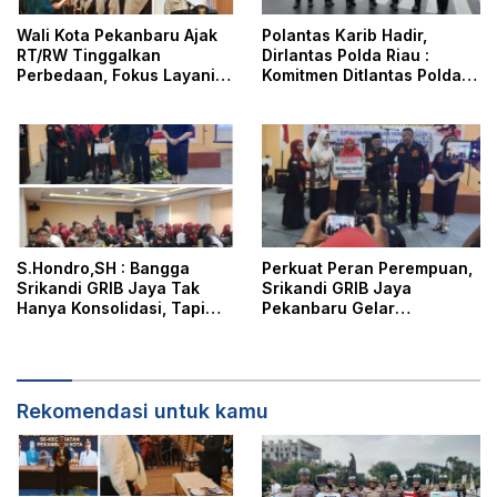
Wali Kota Pekanbaru Ajak
Polantas Karib Hadir,
RT/RW Tinggalkan
Dirlantas Polda Riau :
Perbedaan, Fokus Layani
Komitmen Ditlantas Polda
Masyarakat
Riau Dalam Berikan
Pelayanan, Perlindungan,
dan Edukasi Kepada
Masyarakat
S.Hondro,SH : Bangga
Perkuat Peran Perempuan,
Srikandi GRIB Jaya Tak
Srikandi GRIB Jaya
Hanya Konsolidasi, Tapi
Pekanbaru Gelar
Juga Hadir Membantu
Konsolidasi dan Aksi Sosial
Rheisa
Dihadiri DPD dan DPC GRIB
Jaya
Rekomendasi untuk kamu