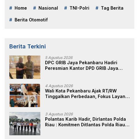
Home
Nasional
TNI-Polri
Tag Berita
Berita Otomotif
Berita Terkini
5 Agustus 2026
DPC GRIB Jaya Pekanbaru Hadiri
Peresmian Kantor DPD GRIB Jaya
Sumut, Ini Kata Ketua DPC GRIB Jaya
Pekanbaru
4 Agustus 2026
Wali Kota Pekanbaru Ajak RT/RW
Tinggalkan Perbedaan, Fokus Layani
Masyarakat
3 Agustus 2026
Polantas Karib Hadir, Dirlantas Polda
Riau : Komitmen Ditlantas Polda Riau
Dalam Berikan Pelayanan,
Perlindungan, dan Edukasi Kepada