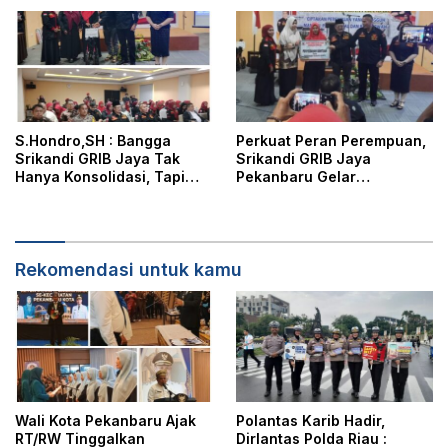
Pelayanan, Perlindungan,
dan Edukasi Kepada
Masyarakat
S.Hondro,SH : Bangga
Perkuat Peran Perempuan,
Srikandi GRIB Jaya Tak
Srikandi GRIB Jaya
Hanya Konsolidasi, Tapi
Pekanbaru Gelar
Juga Hadir Membantu
Konsolidasi dan Aksi Sosial
Rheisa
Dihadiri DPD dan DPC GRIB
Jaya
Rekomendasi untuk kamu
Wali Kota Pekanbaru Ajak
Polantas Karib Hadir,
RT/RW Tinggalkan
Dirlantas Polda Riau :