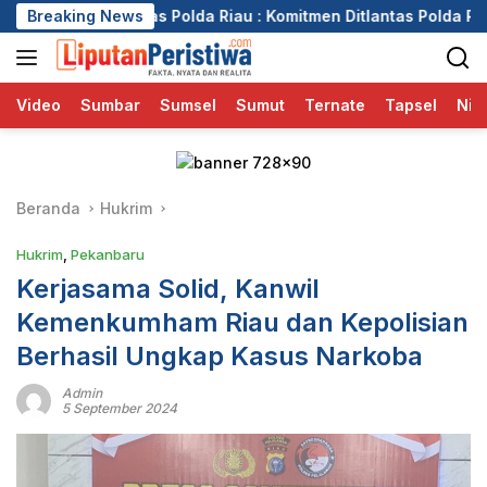
Langsung
Polda Riau : Komitmen Ditlantas Polda Riau Dalam Berikan Pela
Breaking News
ke
konten
Video
Sumbar
Sumsel
Sumut
Ternate
Tapsel
Nia
Beranda
Hukrim
Hukrim
,
Pekanbaru
Kerjasama Solid, Kanwil
Kemenkumham Riau dan Kepolisian
Berhasil Ungkap Kasus Narkoba
Admin
5 September 2024