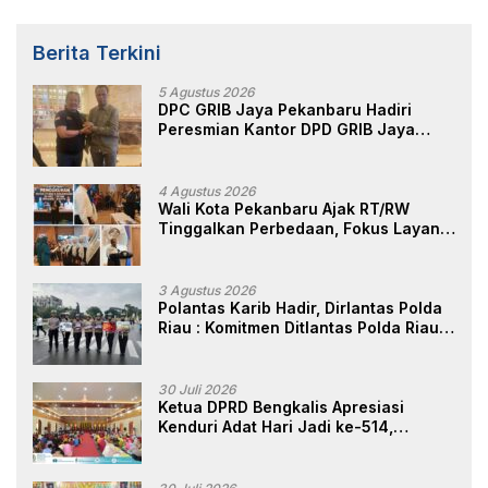
Berita Terkini
5 Agustus 2026
DPC GRIB Jaya Pekanbaru Hadiri
Peresmian Kantor DPD GRIB Jaya
Sumut, Ini Kata Ketua DPC GRIB Jaya
Pekanbaru
4 Agustus 2026
Wali Kota Pekanbaru Ajak RT/RW
Tinggalkan Perbedaan, Fokus Layani
Masyarakat
3 Agustus 2026
Polantas Karib Hadir, Dirlantas Polda
Riau : Komitmen Ditlantas Polda Riau
Dalam Berikan Pelayanan,
Perlindungan, dan Edukasi Kepada
Masyarakat
30 Juli 2026
Ketua DPRD Bengkalis Apresiasi
Kenduri Adat Hari Jadi ke-514,
Perkuat Pelestarian Budaya Melayu