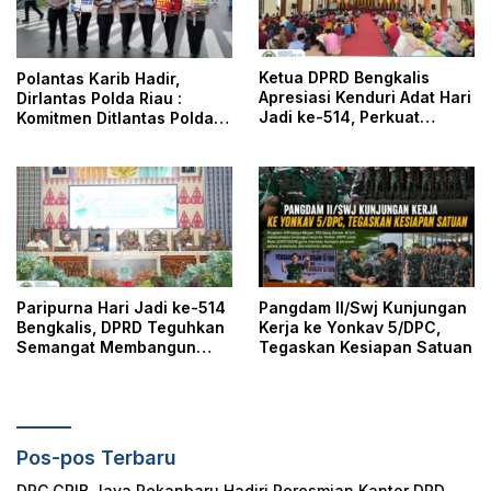
Ketua DPRD Bengkalis
Polantas Karib Hadir,
Apresiasi Kenduri Adat Hari
Dirlantas Polda Riau :
Jadi ke-514, Perkuat
Komitmen Ditlantas Polda
Pelestarian Budaya Melayu
Riau Dalam Berikan
Pelayanan, Perlindungan,
dan Edukasi Kepada
Masyarakat
Paripurna Hari Jadi ke-514
Pangdam II/Swj Kunjungan
Bengkalis, DPRD Teguhkan
Kerja ke Yonkav 5/DPC,
Semangat Membangun
Tegaskan Kesiapan Satuan
Negeri Junjungan
Pos-pos Terbaru
DPC GRIB Jaya Pekanbaru Hadiri Peresmian Kantor DPD