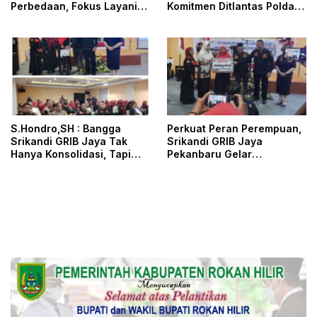
Perbedaan, Fokus Layani
Komitmen Ditlantas Polda
Masyarakat
Riau Dalam Berikan
Pelayanan, Perlindungan,
dan Edukasi Kepada
Masyarakat
S.Hondro,SH : Bangga
Perkuat Peran Perempuan,
Srikandi GRIB Jaya Tak
Srikandi GRIB Jaya
Hanya Konsolidasi, Tapi
Pekanbaru Gelar
Juga Hadir Membantu
Konsolidasi dan Aksi Sosial
Rheisa
Dihadiri DPD dan DPC GRIB
Jaya