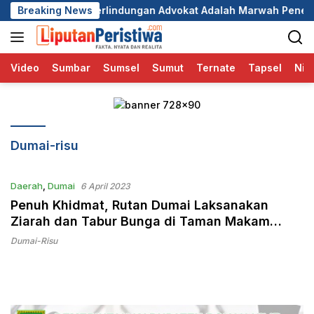
Langsung
ri, Perlindungan Advokat Adalah Marwah Penegak Hukum
Breaking News
ke
konten
Video
Sumbar
Sumsel
Sumut
Ternate
Tapsel
Nia
Dumai-risu
Daerah
,
Dumai
6 April 2023
Penuh Khidmat, Rutan Dumai Laksanakan
Ziarah dan Tabur Bunga di Taman Makam
Pahlawan Sentosa
Dumai-Risu