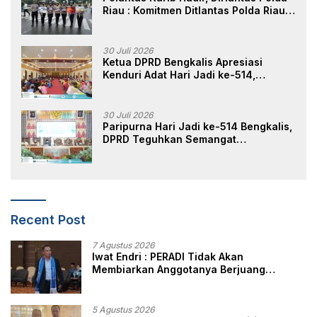
Riau : Komitmen Ditlantas Polda Riau
Dalam Berikan Pelayanan,
Perlindungan, dan Edukasi Kepada
Masyarakat
30 Juli 2026
Ketua DPRD Bengkalis Apresiasi
Kenduri Adat Hari Jadi ke-514,
Perkuat Pelestarian Budaya Melayu
30 Juli 2026
Paripurna Hari Jadi ke-514 Bengkalis,
DPRD Teguhkan Semangat
Membangun Negeri Junjungan
Recent Post
7 Agustus 2026
Iwat Endri : PERADI Tidak Akan
Membiarkan Anggotanya Berjuang
Sendiri, Perlindungan Advokat Adalah
Marwah Penegak Hukum
5 Agustus 2026