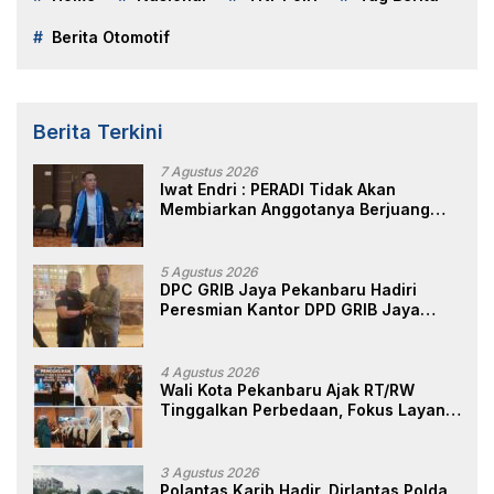
Berita Otomotif
Berita Terkini
7 Agustus 2026
Iwat Endri : PERADI Tidak Akan
Membiarkan Anggotanya Berjuang
Sendiri, Perlindungan Advokat Adalah
Marwah Penegak Hukum
5 Agustus 2026
DPC GRIB Jaya Pekanbaru Hadiri
Peresmian Kantor DPD GRIB Jaya
Sumut, Ini Kata Ketua DPC GRIB Jaya
Pekanbaru
4 Agustus 2026
Wali Kota Pekanbaru Ajak RT/RW
Tinggalkan Perbedaan, Fokus Layani
Masyarakat
3 Agustus 2026
Polantas Karib Hadir, Dirlantas Polda