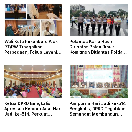
Advokat Adalah Marwah
Pekanbaru
Penegak Hukum
Wali Kota Pekanbaru Ajak
Polantas Karib Hadir,
RT/RW Tinggalkan
Dirlantas Polda Riau :
Perbedaan, Fokus Layani
Komitmen Ditlantas Polda
Masyarakat
Riau Dalam Berikan
Pelayanan, Perlindungan,
dan Edukasi Kepada
Masyarakat
Ketua DPRD Bengkalis
Paripurna Hari Jadi ke-514
Apresiasi Kenduri Adat Hari
Bengkalis, DPRD Teguhkan
Jadi ke-514, Perkuat
Semangat Membangun
Pelestarian Budaya Melayu
Negeri Junjungan