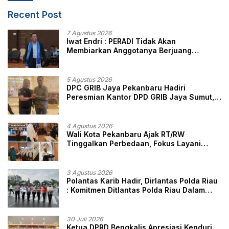
Recent Post
7 Agustus 2026
Iwat Endri : PERADI Tidak Akan
Membiarkan Anggotanya Berjuang
Sendiri, Perlindungan Advokat Adalah
Marwah Penegak Hukum
5 Agustus 2026
DPC GRIB Jaya Pekanbaru Hadiri
Peresmian Kantor DPD GRIB Jaya Sumut,
Ini Kata Ketua DPC GRIB Jaya Pekanbaru
4 Agustus 2026
Wali Kota Pekanbaru Ajak RT/RW
Tinggalkan Perbedaan, Fokus Layani
Masyarakat
3 Agustus 2026
Polantas Karib Hadir, Dirlantas Polda Riau
: Komitmen Ditlantas Polda Riau Dalam
Berikan Pelayanan, Perlindungan, dan
Edukasi Kepada Masyarakat
30 Juli 2026
Ketua DPRD Bengkalis Apresiasi Kenduri