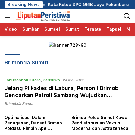
Langsung
 Ini Kata Ketua DPC GRIB Jaya Pekanbaru
Breaking News
Wali Kota P
ke
konten
Video
Sumbar
Sumsel
Sumut
Ternate
Tapsel
Nia
Brimobda Sumut
Labuhanbatu Utara
,
Peristiwa
24 Mei 2022
Jelang Pilkades di Labura, Personil Brimob
Gencarkan Patroli Sambang Wujudkan
Sitkamtibmas Kondusif
Brimobda Sumut
Optimalisasi Dalam
Brimob Polda Sumut Kawal
Penugasan, Dansat Brimob
Pendistribusian Vaksin
Poldasu Pimpin Apel
Moderna dan Astrazeneca
Pengecekan Perlengkapan