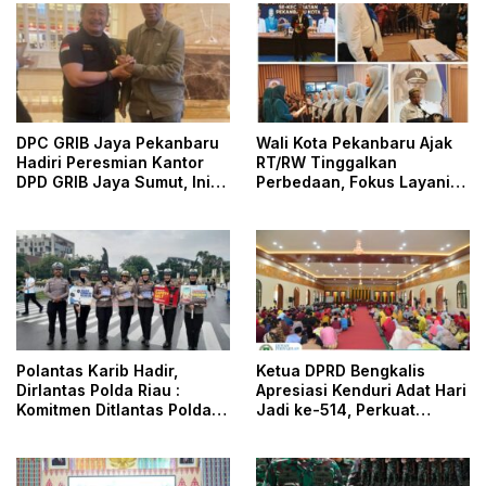
DPC GRIB Jaya Pekanbaru
Wali Kota Pekanbaru Ajak
Hadiri Peresmian Kantor
RT/RW Tinggalkan
DPD GRIB Jaya Sumut, Ini
Perbedaan, Fokus Layani
Kata Ketua DPC GRIB Jaya
Masyarakat
Pekanbaru
Polantas Karib Hadir,
Ketua DPRD Bengkalis
Dirlantas Polda Riau :
Apresiasi Kenduri Adat Hari
Komitmen Ditlantas Polda
Jadi ke-514, Perkuat
Riau Dalam Berikan
Pelestarian Budaya Melayu
Pelayanan, Perlindungan,
dan Edukasi Kepada