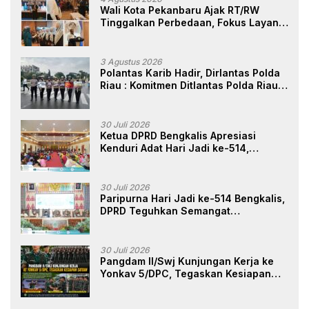
Wali Kota Pekanbaru Ajak RT/RW
Tinggalkan Perbedaan, Fokus Layani
Masyarakat
3 Agustus 2026
Polantas Karib Hadir, Dirlantas Polda
Riau : Komitmen Ditlantas Polda Riau
Dalam Berikan Pelayanan,
Perlindungan, dan Edukasi Kepada
Masyarakat
30 Juli 2026
Ketua DPRD Bengkalis Apresiasi
Kenduri Adat Hari Jadi ke-514,
Perkuat Pelestarian Budaya Melayu
30 Juli 2026
Paripurna Hari Jadi ke-514 Bengkalis,
DPRD Teguhkan Semangat
Membangun Negeri Junjungan
30 Juli 2026
Pangdam II/Swj Kunjungan Kerja ke
Yonkav 5/DPC, Tegaskan Kesiapan
Satuan