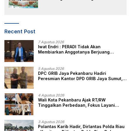
Membangun Negeri Junjungan
Recent Post
7 Agustus 2026
Iwat Endri : PERADI Tidak Akan
Membiarkan Anggotanya Berjuang
Sendiri, Perlindungan Advokat Adalah
Marwah Penegak Hukum
5 Agustus 2026
DPC GRIB Jaya Pekanbaru Hadiri
Peresmian Kantor DPD GRIB Jaya Sumut,
Ini Kata Ketua DPC GRIB Jaya Pekanbaru
4 Agustus 2026
Wali Kota Pekanbaru Ajak RT/RW
Tinggalkan Perbedaan, Fokus Layani
Masyarakat
3 Agustus 2026
Polantas Karib Hadir, Dirlantas Polda Riau