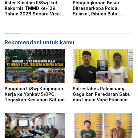
Aster Kasdam II/Swj Ikuti
Pengungkapan Besar
Rakornis TMMD ke-129
Ditresnarkoba Polda
Tahun 2026 Secara Vicon
Sumsel, Ribuan Butir
Dipimpin Waaster Kasad
Ekstasi Gagal Beredar di
Palembang
Rekomendasi untuk kamu
Pangdam II/Swj Kunjungan
Polrestabes Palembang
Kerja ke Yonkav 5/DPC,
Gagalkan Peredaran Sabu
Tegaskan Kesiapan Satuan
dan Liquid Vape Etomidate,
Dua Tersangka Ditangkap