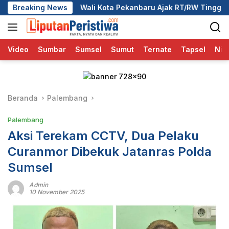
Langsung
li Kota Pekanbaru Ajak RT/RW Tinggalkan Perbedaan, Fokus La
Breaking News
ke
konten
Video
Sumbar
Sumsel
Sumut
Ternate
Tapsel
Nia
Beranda
Palembang
Palembang
Aksi Terekam CCTV, Dua Pelaku
Curanmor Dibekuk Jatanras Polda
Sumsel
Admin
10 November 2025