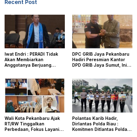
Recent Post
Iwat Endri : PERADI Tidak
DPC GRIB Jaya Pekanbaru
Akan Membiarkan
Hadiri Peresmian Kantor
Anggotanya Berjuang
DPD GRIB Jaya Sumut, Ini
Sendiri, Perlindungan
Kata Ketua DPC GRIB Jaya
Advokat Adalah Marwah
Pekanbaru
Penegak Hukum
Wali Kota Pekanbaru Ajak
Polantas Karib Hadir,
RT/RW Tinggalkan
Dirlantas Polda Riau :
Perbedaan, Fokus Layani
Komitmen Ditlantas Polda
Masyarakat
Riau Dalam Berikan