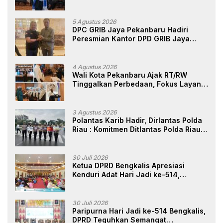
Sendiri, Perlindungan Advokat Adalah
Marwah Penegak Hukum
5 Agustus 2026
DPC GRIB Jaya Pekanbaru Hadiri
Peresmian Kantor DPD GRIB Jaya
Sumut, Ini Kata Ketua DPC GRIB Jaya
Pekanbaru
4 Agustus 2026
Wali Kota Pekanbaru Ajak RT/RW
Tinggalkan Perbedaan, Fokus Layani
Masyarakat
3 Agustus 2026
Polantas Karib Hadir, Dirlantas Polda
Riau : Komitmen Ditlantas Polda Riau
Dalam Berikan Pelayanan,
Perlindungan, dan Edukasi Kepada
Masyarakat
30 Juli 2026
Ketua DPRD Bengkalis Apresiasi
Kenduri Adat Hari Jadi ke-514,
Perkuat Pelestarian Budaya Melayu
30 Juli 2026
Paripurna Hari Jadi ke-514 Bengkalis,
DPRD Teguhkan Semangat