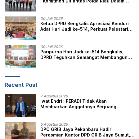
: Komitmen Ditlantas Polda Riau Dalam
Berikan Pelayanan, Perlindungan, dan
Edukasi Kepada Masyarakat
30 Juli 2026
Ketua DPRD Bengkalis Apresiasi Kenduri
Adat Hari Jadi ke-514, Perkuat Pelestarian
Budaya Melayu
30 Juli 2026
Paripurna Hari Jadi ke-514 Bengkalis,
DPRD Teguhkan Semangat Membangun
Negeri Junjungan
Recent Post
7 Agustus 2026
Iwat Endri : PERADI Tidak Akan
Membiarkan Anggotanya Berjuang
Sendiri, Perlindungan Advokat Adalah
Marwah Penegak Hukum
5 Agustus 2026
DPC GRIB Jaya Pekanbaru Hadiri
Peresmian Kantor DPD GRIB Jaya Sumut,