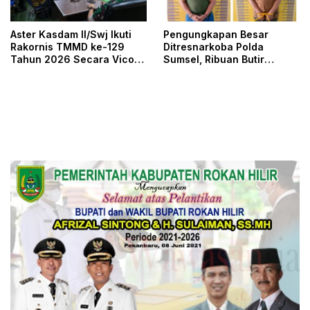
Aster Kasdam II/Swj Ikuti
Pengungkapan Besar
Rakornis TMMD ke-129
Ditresnarkoba Polda
Tahun 2026 Secara Vicon
Sumsel, Ribuan Butir
Dipimpin Waaster Kasad
Ekstasi Gagal Beredar di
Palembang