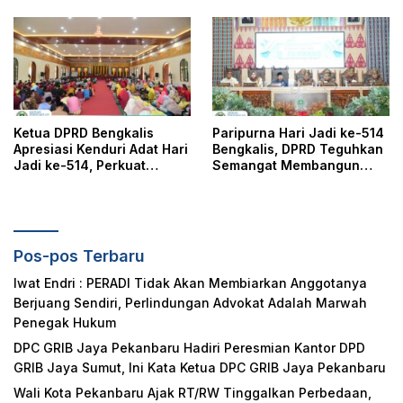
Pelayanan, Perlindungan,
dan Edukasi Kepada
Masyarakat
Ketua DPRD Bengkalis
Paripurna Hari Jadi ke-514
Apresiasi Kenduri Adat Hari
Bengkalis, DPRD Teguhkan
Jadi ke-514, Perkuat
Semangat Membangun
Pelestarian Budaya Melayu
Negeri Junjungan
Pos-pos Terbaru
Iwat Endri : PERADI Tidak Akan Membiarkan Anggotanya
Berjuang Sendiri, Perlindungan Advokat Adalah Marwah
Penegak Hukum
DPC GRIB Jaya Pekanbaru Hadiri Peresmian Kantor DPD
GRIB Jaya Sumut, Ini Kata Ketua DPC GRIB Jaya Pekanbaru
Wali Kota Pekanbaru Ajak RT/RW Tinggalkan Perbedaan,