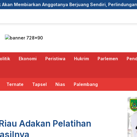
a Berjuang Sendiri, Perlindungan Advokat Adalah Marwah Pen
olitik
Ekonomi
Peristiwa
Hukrim
Parlemen
Pend
Ternate
Tapsel
Nias
Palembang
Riau Adakan Pelatihan
Hasilnya