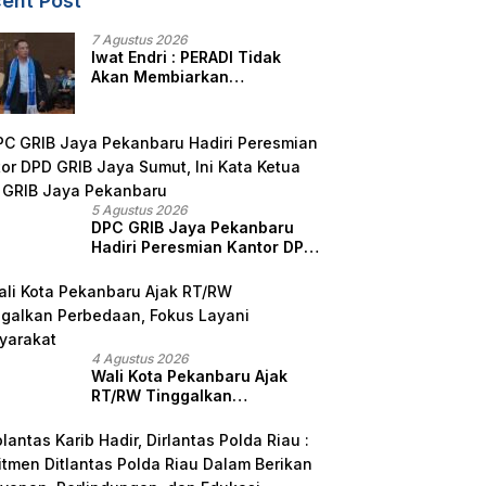
ent Post
7 Agustus 2026
Iwat Endri : PERADI Tidak
Akan Membiarkan
Anggotanya Berjuang
Sendiri, Perlindungan
Advokat Adalah Marwah
Penegak Hukum
5 Agustus 2026
DPC GRIB Jaya Pekanbaru
Hadiri Peresmian Kantor DPD
GRIB Jaya Sumut, Ini Kata
Ketua DPC GRIB Jaya
Pekanbaru
4 Agustus 2026
Wali Kota Pekanbaru Ajak
RT/RW Tinggalkan
Perbedaan, Fokus Layani
Masyarakat