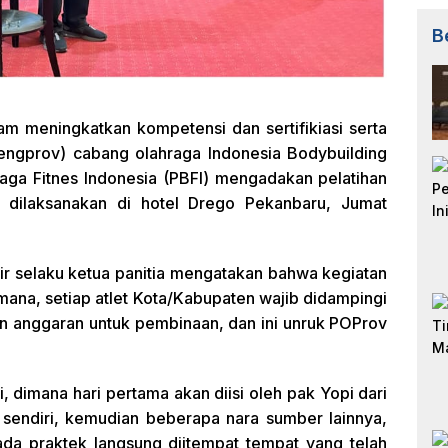
B
m meningkatkan kompetensi dan sertifikiasi serta
(Pengprov) cabang olahraga Indonesia Bodybuilding
raga Fitnes Indonesia (PBFI) mengadakan pelatihan
g dilaksanakan di hotel Drego Pekanbaru, Jumat
ir selaku ketua panitia mengatakan bahwa kegiatan
dimana, setiap atlet Kota/Kabupaten wajib didampingi
iran anggaran untuk pembinaan, dan ini unruk POProv
ri, dimana hari pertama akan diisi oleh pak Yopi dari
 sendiri, kemudian beberapa nara sumber lainnya,
 ada praktek langsung diitempat tempat yang telah