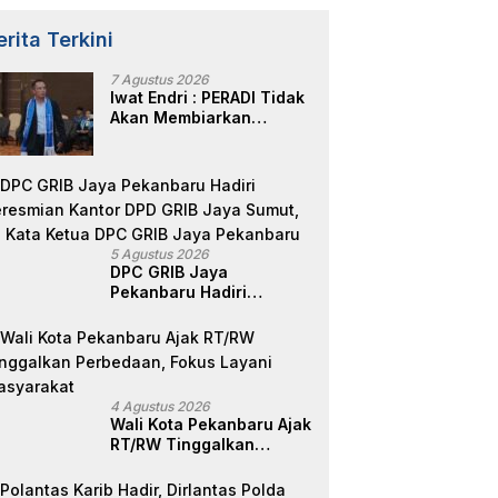
erita Terkini
7 Agustus 2026
Iwat Endri : PERADI Tidak
Akan Membiarkan
Anggotanya Berjuang
Sendiri, Perlindungan
Advokat Adalah Marwah
Penegak Hukum
5 Agustus 2026
DPC GRIB Jaya
Pekanbaru Hadiri
Peresmian Kantor DPD
GRIB Jaya Sumut, Ini
Kata Ketua DPC GRIB
Jaya Pekanbaru
4 Agustus 2026
Wali Kota Pekanbaru Ajak
RT/RW Tinggalkan
Perbedaan, Fokus Layani
Masyarakat