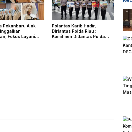
Rec
ta Pekanbaru Ajak
Polantas Karib Hadir,
inggalkan
Dirlantas Polda Riau :
an, Fokus Layani
Komitmen Ditlantas Polda
kat
Riau Dalam Berikan
Pelayanan, Perlindungan,
dan Edukasi Kepada
Masyarakat