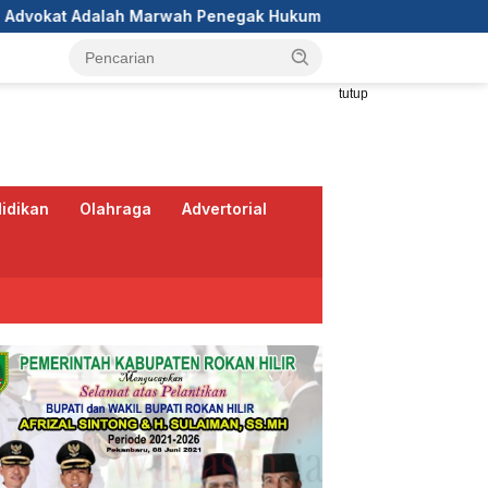
egak Hukum
DPC GRIB Jaya Pekanbaru Hadiri Peresmian
tutup
idikan
Olahraga
Advertorial