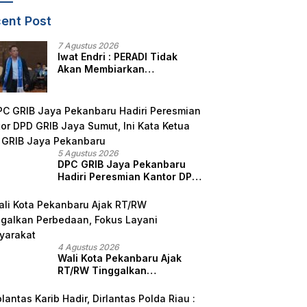
ent Post
7 Agustus 2026
Iwat Endri : PERADI Tidak
Akan Membiarkan
Anggotanya Berjuang
Sendiri, Perlindungan
Advokat Adalah Marwah
Penegak Hukum
5 Agustus 2026
DPC GRIB Jaya Pekanbaru
Hadiri Peresmian Kantor DPD
GRIB Jaya Sumut, Ini Kata
Ketua DPC GRIB Jaya
Pekanbaru
4 Agustus 2026
Wali Kota Pekanbaru Ajak
RT/RW Tinggalkan
Perbedaan, Fokus Layani
Masyarakat