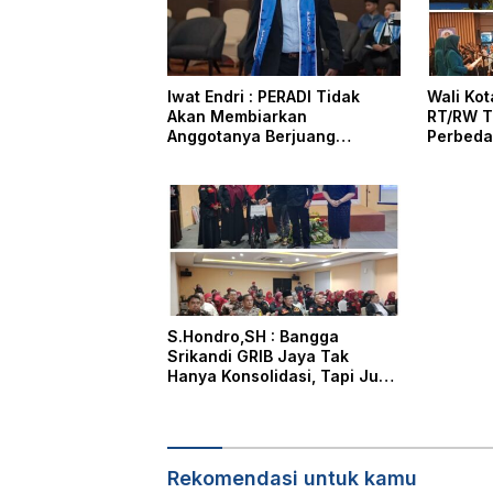
Iwat Endri : PERADI Tidak
Wali Ko
Akan Membiarkan
RT/RW T
Anggotanya Berjuang
Perbeda
Sendiri, Perlindungan
Masyara
Advokat Adalah Marwah
Penegak Hukum
S.Hondro,SH : Bangga
Srikandi GRIB Jaya Tak
Hanya Konsolidasi, Tapi Juga
Hadir Membantu Rheisa
Rekomendasi untuk kamu