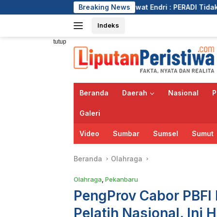
Langsung
Iwat Endri : PERADI Tidak Akan Membiarkan Anggotany
Breaking News
ke
Indeks
konten
tutup
Beranda
Daerah
Nasional
P
Galeri
Video
Sumbar
Sumsel
Sumut
Beranda
Olahraga
Olahraga
,
Pekanbaru
PengProv Cabor PBFI 
Pelatih Nasional, Ini 