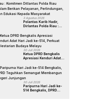
3 Agustus 2026
Polantas Karib Hadir,
Dirlantas Polda Riau :
Komitmen Ditlantas Polda
Riau Dalam Berikan
Pelayanan,
Perlindungan, dan
Edukasi Kepada
30 Juli 2026
Masyarakat
Ketua DPRD Bengkalis
Apresiasi Kenduri Adat
Hari Jadi ke-514, Perkuat
Pelestarian Budaya
Melayu
30 Juli 2026
Paripurna Hari Jadi ke-
514 Bengkalis, DPRD
Teguhkan Semangat
Membangun Negeri
Junjungan