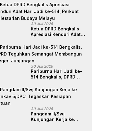
Riau Dalam Berikan
Pelayanan,
Perlindungan, dan
Edukasi Kepada
30 Juli 2026
Masyarakat
Ketua DPRD Bengkalis
Apresiasi Kenduri Adat
Hari Jadi ke-514, Perkuat
Pelestarian Budaya
Melayu
30 Juli 2026
Paripurna Hari Jadi ke-
514 Bengkalis, DPRD
Teguhkan Semangat
Membangun Negeri
Junjungan
30 Juli 2026
Pangdam II/Swj
Kunjungan Kerja ke
Yonkav 5/DPC, Tegaskan
Kesiapan Satuan