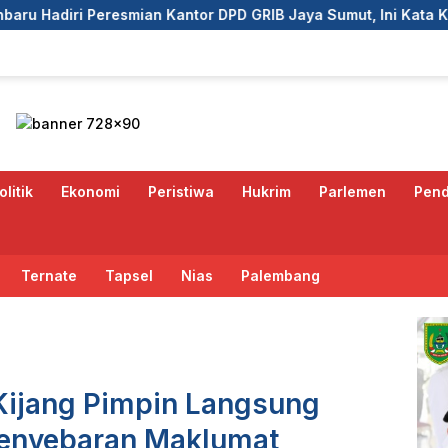
tor DPD GRIB Jaya Sumut, Ini Kata Ketua DPC GRIB Jaya Peka
olitik
Ekonomi
Peristiwa
Hukrim
Parlemen
Pend
Ternate
Tapsel
Nias
Palembang
Kijang Pimpin Langsung
 Penyebaran Maklumat