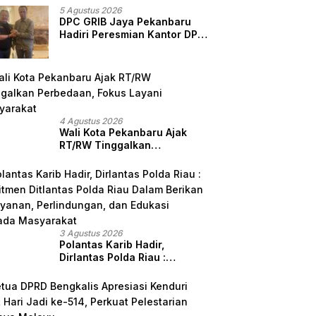
5 Agustus 2026
DPC GRIB Jaya Pekanbaru
Hadiri Peresmian Kantor DPD
GRIB Jaya Sumut, Ini Kata
Ketua DPC GRIB Jaya
Pekanbaru
4 Agustus 2026
Wali Kota Pekanbaru Ajak
RT/RW Tinggalkan
Perbedaan, Fokus Layani
Masyarakat
3 Agustus 2026
Polantas Karib Hadir,
Dirlantas Polda Riau :
Komitmen Ditlantas Polda
Riau Dalam Berikan
Pelayanan, Perlindungan,
dan Edukasi Kepada