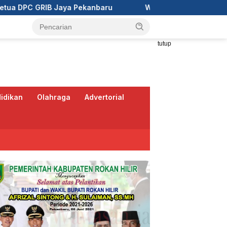
nbaru
Wali Kota Pekanbaru Ajak RT/RW Tinggalkan Per
tutup
idikan
Olahraga
Advertorial