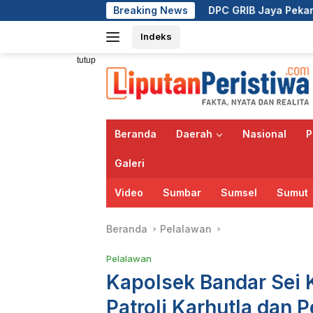
Langsung
DPC GRIB Jaya Pekanbaru Hadiri Peresmian Kan
Breaking News
ke
Indeks
konten
tutup
Beranda
Daerah
Nasional
P
Galeri
Video
Sumbar
Sumsel
Sumut
Beranda
Pelalawan
Pelalawan
Kapolsek Bandar Sei 
Patroli Karhutla dan