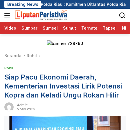
Langsung
a Riau : Komitmen Ditlantas Polda Riau Dalam Berikan Pelayana
Breaking News
ke
konten
Video
Sumbar
Sumsel
Sumut
Ternate
Tapsel
Nia
Beranda
Rohil
Rohil
Siap Pacu Ekonomi Daerah,
Kementerian Investasi Lirik Potensi
Kopra dan Keladi Ungu Rokan Hilir
Admin
5 Mei 2025