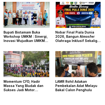
Bupati Bistamam Buka
Nobar Final Piala Dunia
Workshop UMKM : Sinergi,
2026, Bangun Atmosfer
Inovasi Wujudkan UMKM
Olahraga Inklusif Sekaligus
Tangguh dan Berdaya
Pererat Hubungan
Saing di Era Digitalisasi
Pemerintah Dengan
Masyarakat
Momentum CFD, Hadir
LAMR Rohil Adakan
Massa Yang Bludak dan
Pembekalan Adat Melayu
Sukses Jadi Motor
Bakal Calon Penghulu
Penggerak Ekonomi Daerah