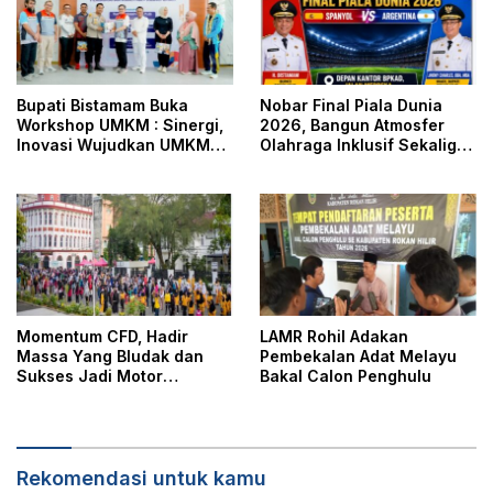
Bupati Bistamam Buka
Nobar Final Piala Dunia
Workshop UMKM : Sinergi,
2026, Bangun Atmosfer
Inovasi Wujudkan UMKM
Olahraga Inklusif Sekaligus
Tangguh dan Berdaya
Pererat Hubungan
Saing di Era Digitalisasi
Pemerintah Dengan
Masyarakat
Momentum CFD, Hadir
LAMR Rohil Adakan
Massa Yang Bludak dan
Pembekalan Adat Melayu
Sukses Jadi Motor
Bakal Calon Penghulu
Penggerak Ekonomi Daerah
Rekomendasi untuk kamu