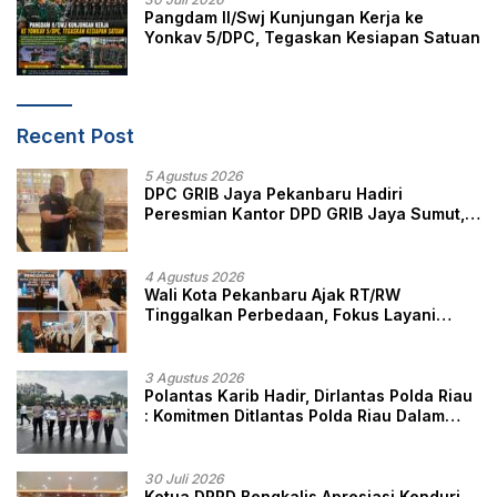
Pangdam II/Swj Kunjungan Kerja ke
Yonkav 5/DPC, Tegaskan Kesiapan Satuan
Recent Post
5 Agustus 2026
DPC GRIB Jaya Pekanbaru Hadiri
Peresmian Kantor DPD GRIB Jaya Sumut,
Ini Kata Ketua DPC GRIB Jaya Pekanbaru
4 Agustus 2026
Wali Kota Pekanbaru Ajak RT/RW
Tinggalkan Perbedaan, Fokus Layani
Masyarakat
3 Agustus 2026
Polantas Karib Hadir, Dirlantas Polda Riau
: Komitmen Ditlantas Polda Riau Dalam
Berikan Pelayanan, Perlindungan, dan
Edukasi Kepada Masyarakat
30 Juli 2026
Ketua DPRD Bengkalis Apresiasi Kenduri