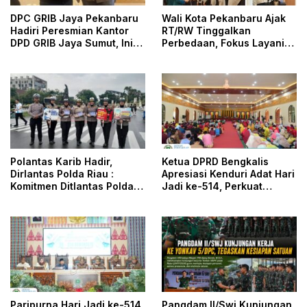
DPC GRIB Jaya Pekanbaru
Wali Kota Pekanbaru Ajak
Hadiri Peresmian Kantor
RT/RW Tinggalkan
DPD GRIB Jaya Sumut, Ini
Perbedaan, Fokus Layani
Kata Ketua DPC GRIB Jaya
Masyarakat
Pekanbaru
Polantas Karib Hadir,
Ketua DPRD Bengkalis
Dirlantas Polda Riau :
Apresiasi Kenduri Adat Hari
Komitmen Ditlantas Polda
Jadi ke-514, Perkuat
Riau Dalam Berikan
Pelestarian Budaya Melayu
Pelayanan, Perlindungan,
dan Edukasi Kepada
Masyarakat
Paripurna Hari Jadi ke-514
Pangdam II/Swj Kunjungan