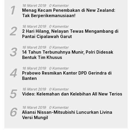
1
16 Maret 2019
0 Komentar
Menag Kecam Penembakan di New Zealand:
Tak Berperikemanusiaan!
2
16 Maret 2019
0 Komentar
2 Hari Hilang, Nelayan Tewas Mengambang di
Pantai Cipalawah Garut
3
16 Maret 2019
0 Komentar
14 Tahun Terbunuhnya Munir, Polri Didesak
Bentuk Tim Khusus
4
16 Maret 2019
0 Komentar
Prabowo Resmikan Kantor DPD Gerindra di
Banten
5
16 Maret 2019
0 Komentar
Video: Kelemahan dan Kelebihan All New Terios
6
16 Maret 2019
0 Komentar
Aliansi Nissan-Mitsubishi Luncurkan Livina
Versi Mungil