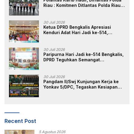
Riau : Komitmen Ditlantas Polda Riau
Dalam Berikan Pelayanan,
Perlindungan, dan Edukasi Kepada
Masyarakat
30 Juli 2026
Ketua DPRD Bengkalis Apresiasi
Kenduri Adat Hari Jadi ke-514,
Perkuat Pelestarian Budaya Melayu
30 Juli 2026
Paripurna Hari Jadi ke-514 Bengkalis,
DPRD Teguhkan Semangat
Membangun Negeri Junjungan
30 Juli 2026
Pangdam II/Swj Kunjungan Kerja ke
Yonkav 5/DPC, Tegaskan Kesiapan
Satuan
Recent Post
5 Agustus 2026