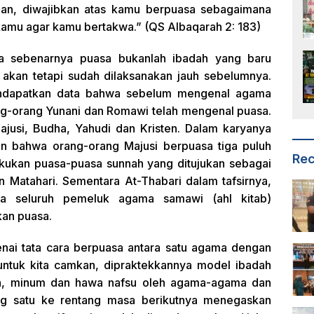
man, diwajibkan atas kamu berpuasa sebagaimana
kamu agar kamu bertakwa.” (QS Albaqarah 2: 183)
wa sebenarnya puasa bukanlah ibadah yang baru
 akan tetapi sudah dilaksanakan jauh sebelumnya.
ndapatkan data bahwa sebelum mengenal agama
ng-orang Yunani dan Romawi telah mengenal puasa.
jusi, Budha, Yahudi dan Kristen. Dalam karyanya
n bahwa orang-orang Majusi berpuasa tiga puluh
Rec
akukan puasa-puasa sunnah yang ditujukan sebagai
 Matahari. Sementara At-Thabari dalam tafsirnya,
a seluruh pemeluk agama samawi (ahl kitab)
kan puasa.
nai tata cara berpuasa antara satu agama dengan
ntuk kita camkan, dipraktekkannya model ibadah
an, minum dan hawa nafsu oleh agama-agama dan
ng satu ke rentang masa berikutnya menegaskan