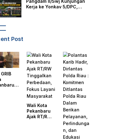
Pangdam II/Swj Kunjungan
Kerja ke Yonkav 5/DPC,
Tegaskan Kesiapan Satuan
ent Post
 GRIB
a
anbaru
ri
esmian
tor DPD
Wali Kota
B Jaya
Pekanbaru
t, Ini
Ajak RT/RW
a Ketua
Tinggalkan
 GRIB
Perbedaan,
a
Fokus
anbaru
Layani