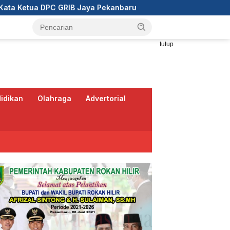
ya Pekanbaru
Wali Kota Pekanbaru Ajak RT/RW Tinggal
tutup
idikan
Olahraga
Advertorial