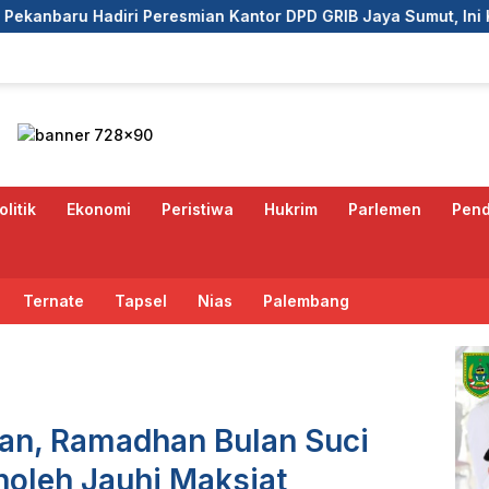
mian Kantor DPD GRIB Jaya Sumut, Ini Kata Ketua DPC GRIB Ja
olitik
Ekonomi
Peristiwa
Hukrim
Parlemen
Pend
Ternate
Tapsel
Nias
Palembang
n, Ramadhan Bulan Suci
oleh Jauhi Maksiat