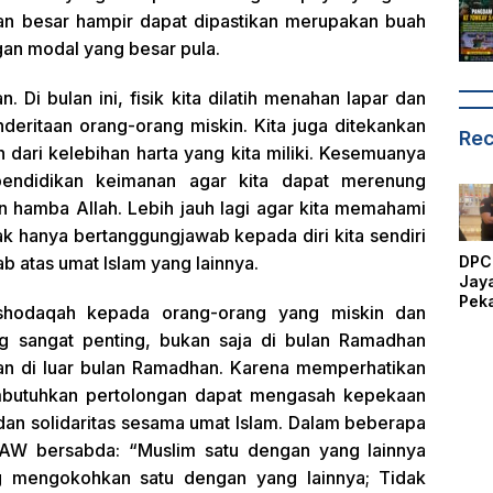
gan besar hampir dapat dipastikan merupakan buah
an modal yang besar pula.
Di bulan ini, fisik kita dilatih menahan lapar dan
deritaan orang-orang miskin. Kita juga ditekankan
Rec
dari kelebihan harta yang kita miliki. Kesemuanya
pendidikan keimanan agar kita dapat merenung
an hamba Allah. Lebih jauh lagi agar kita memahami
ak hanya bertanggungjawab kepada diri kita sendiri
DPC
b atas umat Islam yang lainnya.
Jay
Pek
 shodaqah kepada orang-orang yang miskin dan
Hadi
 sangat penting, bukan saja di bulan Ramadhan
Per
Kan
kan di luar bulan Ramadhan. Karena memperhatikan
GRI
butuhkan pertolongan dapat mengasah kepekaan
Sumu
Kat
i dan solidaritas sesama umat Islam. Dalam beberapa
DPC
AW bersabda: “Muslim satu dengan yang lainnya
Jay
g mengokohkan satu dengan yang lainnya; Tidak
Pek