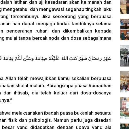
dalah latihan dan uji kesadaran akan keimanan dan
ng mengetahui dan mengawasi segenap tingkah laku
yang tersembunyi. Jika seseorang yang berpuasa
imanan nan dapat menjaga tindak tanduknya selama
n pencerahan ruhani dan dikembalikan kepada
ang mulai tanpa bercak noda dan dosa sebagaimana
شَهْرُ رَمَضَانَ شَهْرٌ كَتَبَ اللهُ عَلَيْكُمْ صِيَامَهُ وسَنَّنَ لَكُمْ قِيَامَهُ فَمَن
na Allah telah mewajibkan kamu sekalian berpuasa
anakan sholat malam. Barangsiapa puasa Ramadhan
dan ihtisab, dia telah keluar dari dosa-dosanya
unya.”
hwa melaksanakan ibadah puasa bukanlah sesuatu
n fisik dan psikologis. Namun perlu juga disadari
 besar yang didapatkan dengan upaya yang ala