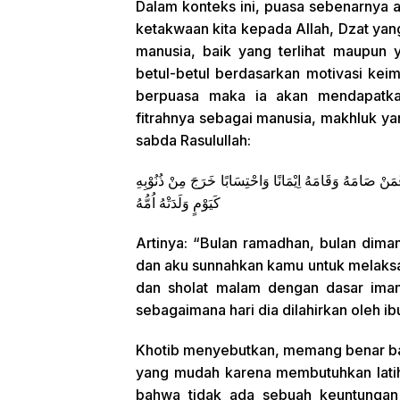
Dalam konteks ini, puasa sebenarnya a
ketakwaan kita kepada Allah, Dzat ya
manusia, baik yang terlihat maupun 
betul-betul berdasarkan motivasi ke
berpuasa maka ia akan mendapatka
fitrahnya sebagai manusia, makhluk y
sabda Rasulullah:
ْ صَامَهُ وَقَامَهُ اِيْمَانًا وَاحْتِسَابًا خَرَجَ مِنْ ذُنُوْبِهِ
كَيَوْمٍ وَلَدَتْهُ اُمُّهُ
Artinya: “Bulan ramadhan, bulan dima
dan aku sunnahkan kamu untuk melaks
dan sholat malam dengan dasar iman 
sebagaimana hari dia dilahirkan oleh ib
Khotib menyebutkan, memang benar ba
yang mudah karena membutuhkan latiha
bahwa tidak ada sebuah keuntungan