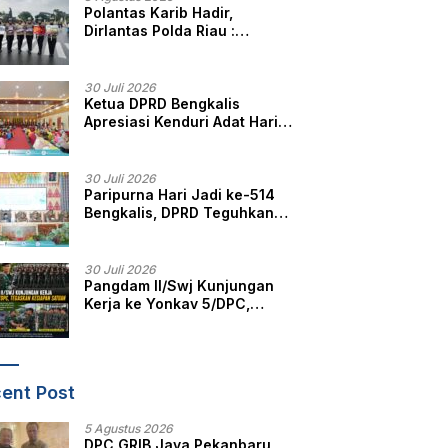
Polantas Karib Hadir,
Dirlantas Polda Riau :
Komitmen Ditlantas Polda
Riau Dalam Berikan
Pelayanan, Perlindungan,
30 Juli 2026
dan Edukasi Kepada
Ketua DPRD Bengkalis
Masyarakat
Apresiasi Kenduri Adat Hari
Jadi ke-514, Perkuat
Pelestarian Budaya Melayu
30 Juli 2026
Paripurna Hari Jadi ke-514
Bengkalis, DPRD Teguhkan
Semangat Membangun
Negeri Junjungan
30 Juli 2026
Pangdam II/Swj Kunjungan
Kerja ke Yonkav 5/DPC,
Tegaskan Kesiapan Satuan
ent Post
5 Agustus 2026
DPC GRIB Jaya Pekanbaru