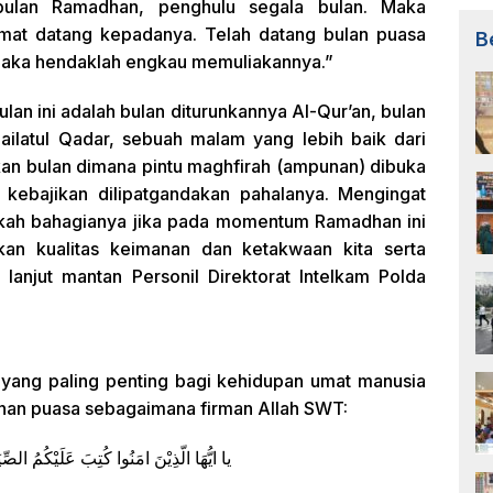
bulan Ramadhan, penghulu segala bulan. Maka
at datang kepadanya. Telah datang bulan puasa
B
aka hendaklah engkau memuliakannya.”
bulan ini adalah bulan diturunkannya Al-Qur’an, bulan
 Lailatul Qadar, sebuah malam yang lebih baik dari
kan bulan dimana pintu maghfirah (ampunan) dibuka
 kebajikan dilipatgandakan pahalanya. Mengingat
ngkah bahagianya jika pada momentum Ramadhan ini
an kualitas keimanan dan ketakwaan kita serta
lanjut mantan Personil Direktorat Intelkam Polda
 yang paling penting bagi kehidupan umat manusia
anan puasa sebagaimana firman Allah SWT:
يا ايُّهَا الّذِيْنَ امَنُوا كُتِبَ عَلَيْكُمُ الصِّي