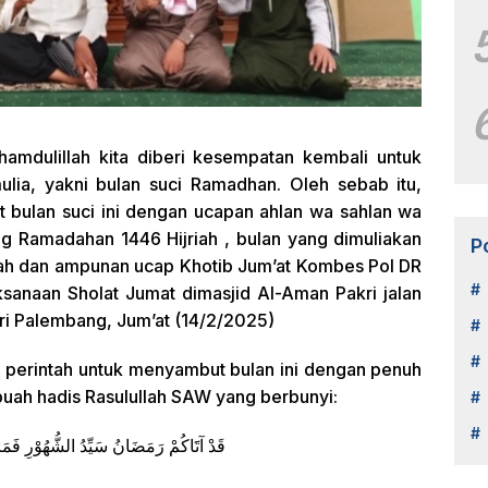
mdulillah kita diberi kesempatan kembali untuk
ia, yakni bulan suci Ramadhan. Oleh sebab itu,
 bulan suci ini dengan ucapan ahlan wa sahlan wa
g Ramadahan 1446 Hijriah , bulan yang dimuliakan
P
kah dan ampunan ucap Khotib Jum’at Kombes Pol DR
sanaan Sholat Jumat dimasjid Al-Aman Pakri jalan
i Palembang, Jum’at (14/2/2025)
, perintah untuk menyambut bulan ini dengan penuh
uah hadis Rasulullah SAW yang berbunyi:
قَدْ آتََاكُمْ رَمَضَانُ سَيِّدُ الشُّهُوْرِ فَمَرْ