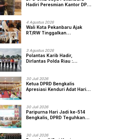
Hadiri Peresmian Kantor DPD
GRIB Jaya Sumut, Ini Kata
Ketua DPC GRIB Jaya
Pekanbaru
4 Agustus 2026
Wali Kota Pekanbaru Ajak
RT/RW Tinggalkan
Perbedaan, Fokus Layani
Masyarakat
3 Agustus 2026
Polantas Karib Hadir,
Dirlantas Polda Riau :
Komitmen Ditlantas Polda
Riau Dalam Berikan
Pelayanan, Perlindungan,
30 Juli 2026
dan Edukasi Kepada
Ketua DPRD Bengkalis
Masyarakat
Apresiasi Kenduri Adat Hari
Jadi ke-514, Perkuat
Pelestarian Budaya Melayu
30 Juli 2026
Paripurna Hari Jadi ke-514
Bengkalis, DPRD Teguhkan
Semangat Membangun
Negeri Junjungan
30 Juli 2026