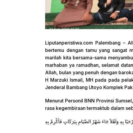
Liputanperistiwa.com
Palembang – Alha
bertemu dengan tamu yang sangat mul
marilah kita bersama-sama menyambut
marhaban ya ramadhan, selamat datan
Allah, bulan yang penuh dengan baro
H Marzuki Ismail, MH pada pada pelak
Jenderal Bambang Utoyo Komplek Pakr
Menurut Personil BNN Provinsi Sumsel
rasa kegembiraan termaktub dalam seb
حَبًا بِهِ وَاَهْلاً جَاءَ شَهْرُ الصِّيَامِ بِبَرَكَاتٍ فَأكْرِمْ بِهِ