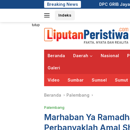
Langsung
Breaking News
DPC GRIB Jaya Pekanbaru Hadiri Peres
ke
Indeks
konten
tutup
Beranda
Daerah
Nasional
P
Galeri
Video
Sumbar
Sumsel
Sumut
Beranda
Palembang
Palembang
Marhaban Ya Ramadha
Perbanyaklah Amal Sh