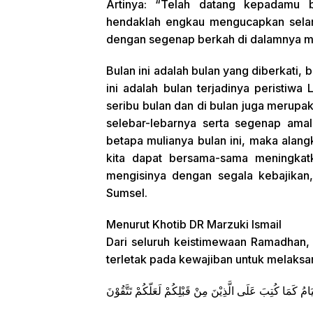
Artinya: “Telah datang kepadamu 
hendaklah engkau mengucapkan selam
dengan segenap berkah di dalamnya m
Bulan ini adalah bulan yang diberkati, 
ini adalah bulan terjadinya peristiwa
seribu bulan dan di bulan juga merupa
selebar-lebarnya serta segenap amal
betapa mulianya bulan ini, maka ala
kita dapat bersama-sama meningkatk
mengisinya dengan segala kebajikan, 
Sumsel.
Menurut Khotib DR Marzuki Ismail
Dari seluruh keistimewaan Ramadhan,
terletak pada kewajiban untuk melaks
َامُ كَمَا كُتِبَ عَلَى الَّذِيْنَ مِنْ قَبْلِكُمْ لَعَلّكُمْ تَتَّقُوْنَ