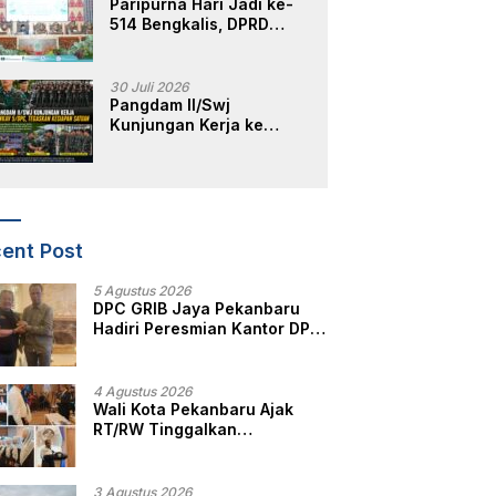
Paripurna Hari Jadi ke-
514 Bengkalis, DPRD
Teguhkan Semangat
Membangun Negeri
Junjungan
30 Juli 2026
Pangdam II/Swj
Kunjungan Kerja ke
Yonkav 5/DPC, Tegaskan
Kesiapan Satuan
ent Post
5 Agustus 2026
DPC GRIB Jaya Pekanbaru
Hadiri Peresmian Kantor DPD
GRIB Jaya Sumut, Ini Kata
Ketua DPC GRIB Jaya
Pekanbaru
4 Agustus 2026
Wali Kota Pekanbaru Ajak
RT/RW Tinggalkan
Perbedaan, Fokus Layani
Masyarakat
3 Agustus 2026