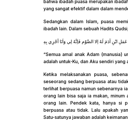
bahwa ibadah puasa merupakan ibadah y
yang sangat efektif dalam dalam mende
Sedangkan dalam Islam, puasa memi
ibadah lain. Dalam sebuah Hadits Qudsi,
عَمَلِ ابْنِ آدَمَ لَهُ اِلا الصَّوْم فَاِنَّهُ لِي وَاَنَا أجْزِي بِهِ
“Semua amal anak Adam (manusia) untu
adalah untuk-Ku, dan Aku sendiri yang
Ketika melaksanakan puasa, seben
seseorang sedang berpuasa atau tida
terlihat berpuasa namun sebenarnya ia
orang lain bisa saja ia makan, minu
orang lain. Pendek kata, hanya si 
berpuasa atau tidak. Lalu apakah y
Satu-satunya jawaban adalah keimanan 