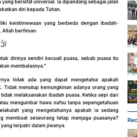
ang bersifat universal. Ia dipandang sebagai jalan
katkan diri kepada Tuhan.
liki keistimewaan yang berbeda dengan ibadah-
 Allah berfiman:
كُلُّ 
k dirinya sendiri kecuali puasa, sebab puasa itu
 akan membalasnya.”
arnya tidak ada yang dapat mengetahui apakah
k. Tidak menutup kemungkinan adanya orang yang
 tidak melaksanakan ibadah puasa. Ketika sepi dari
m atau mengumbar hawa nafsu tanpa sepengetahuan
pelakulah yang mengetahuinya apakah ia sedang
ang membuat seseorang tetap menjaga puasanya?
Rec
yang terpatri dalam jiwanya.