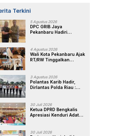
erita Terkini
5 Agustus 2026
DPC GRIB Jaya
Pekanbaru Hadiri
Peresmian Kantor DPD
GRIB Jaya Sumut, Ini
Kata Ketua DPC GRIB
4 Agustus 2026
Jaya Pekanbaru
Wali Kota Pekanbaru Ajak
RT/RW Tinggalkan
Perbedaan, Fokus Layani
Masyarakat
3 Agustus 2026
Polantas Karib Hadir,
Dirlantas Polda Riau :
Komitmen Ditlantas Polda
Riau Dalam Berikan
Pelayanan,
30 Juli 2026
Perlindungan, dan
Ketua DPRD Bengkalis
Edukasi Kepada
Apresiasi Kenduri Adat
Masyarakat
Hari Jadi ke-514, Perkuat
Pelestarian Budaya
Melayu
30 Juli 2026