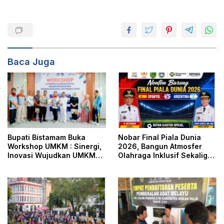
Baca Juga
Bupati Bistamam Buka
Nobar Final Piala Dunia
Workshop UMKM : Sinergi,
2026, Bangun Atmosfer
Inovasi Wujudkan UMKM
Olahraga Inklusif Sekaligus
Tangguh dan Berdaya
Pererat Hubungan
Saing di Era Digitalisasi
Pemerintah Dengan
Masyarakat