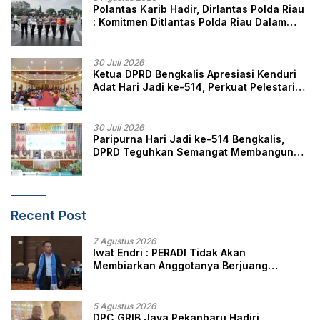
Polantas Karib Hadir, Dirlantas Polda Riau
: Komitmen Ditlantas Polda Riau Dalam
Berikan Pelayanan, Perlindungan, dan
Edukasi Kepada Masyarakat
30 Juli 2026
Ketua DPRD Bengkalis Apresiasi Kenduri
Adat Hari Jadi ke-514, Perkuat Pelestarian
Budaya Melayu
30 Juli 2026
Paripurna Hari Jadi ke-514 Bengkalis,
DPRD Teguhkan Semangat Membangun
Negeri Junjungan
Recent Post
7 Agustus 2026
Iwat Endri : PERADI Tidak Akan
Membiarkan Anggotanya Berjuang
Sendiri, Perlindungan Advokat Adalah
Marwah Penegak Hukum
5 Agustus 2026
DPC GRIB Jaya Pekanbaru Hadiri