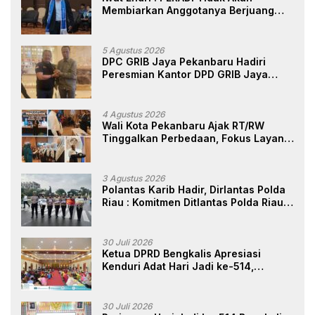
Membiarkan Anggotanya Berjuang
Sendiri, Perlindungan Advokat Adalah
Marwah Penegak Hukum
5 Agustus 2026
DPC GRIB Jaya Pekanbaru Hadiri
Peresmian Kantor DPD GRIB Jaya
Sumut, Ini Kata Ketua DPC GRIB Jaya
Pekanbaru
4 Agustus 2026
Wali Kota Pekanbaru Ajak RT/RW
Tinggalkan Perbedaan, Fokus Layani
Masyarakat
3 Agustus 2026
Polantas Karib Hadir, Dirlantas Polda
Riau : Komitmen Ditlantas Polda Riau
Dalam Berikan Pelayanan,
Perlindungan, dan Edukasi Kepada
Masyarakat
30 Juli 2026
Ketua DPRD Bengkalis Apresiasi
Kenduri Adat Hari Jadi ke-514,
Perkuat Pelestarian Budaya Melayu
30 Juli 2026