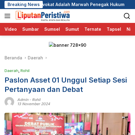
Langsung
t Adalah Marwah Penegak Hukum
Breaking News
DPC GRIB Jaya Pekanba
ke
konten
Video
Sumbar
Sumsel
Sumut
Ternate
Tapsel
Nia
Beranda
Daerah
Daerah
,
Rohil
Paslon Asset 01 Unggul Setiap Sesi
Pertanyaan dan Debat
Admin
-
Rohil
13 November 2024