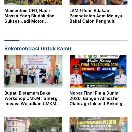
Momentum CFD, Hadir
LAMR Rohil Adakan
Massa Yang Bludak dan
Pembekalan Adat Melayu
Sukses Jadi Motor
Bakal Calon Penghulu
Penggerak Ekonomi Daerah
Rekomendasi untuk kamu
Bupati Bistamam Buka
Nobar Final Piala Dunia
Workshop UMKM : Sinergi,
2026, Bangun Atmosfer
Inovasi Wujudkan UMKM
Olahraga Inklusif Sekaligus
Tangguh dan Berdaya
Pererat Hubungan
Saing di Era Digitalisasi
Pemerintah Dengan
Masyarakat