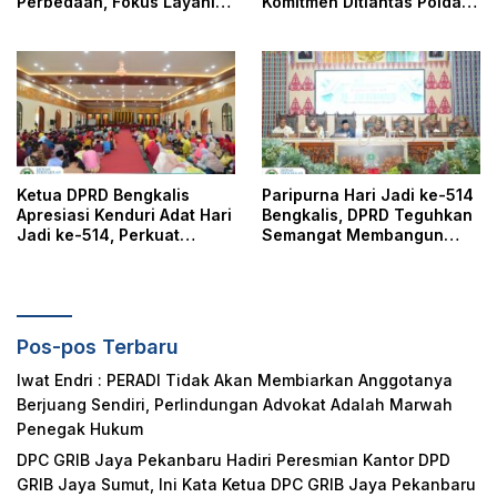
Perbedaan, Fokus Layani
Komitmen Ditlantas Polda
Masyarakat
Riau Dalam Berikan
Pelayanan, Perlindungan,
dan Edukasi Kepada
Masyarakat
Ketua DPRD Bengkalis
Paripurna Hari Jadi ke-514
Apresiasi Kenduri Adat Hari
Bengkalis, DPRD Teguhkan
Jadi ke-514, Perkuat
Semangat Membangun
Pelestarian Budaya Melayu
Negeri Junjungan
Pos-pos Terbaru
Iwat Endri : PERADI Tidak Akan Membiarkan Anggotanya
Berjuang Sendiri, Perlindungan Advokat Adalah Marwah
Penegak Hukum
DPC GRIB Jaya Pekanbaru Hadiri Peresmian Kantor DPD
GRIB Jaya Sumut, Ini Kata Ketua DPC GRIB Jaya Pekanbaru