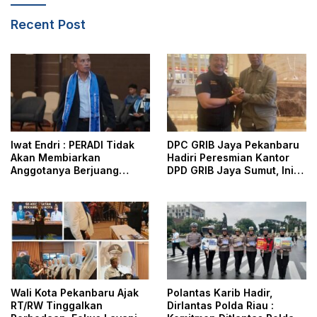
Recent Post
Iwat Endri : PERADI Tidak
DPC GRIB Jaya Pekanbaru
Akan Membiarkan
Hadiri Peresmian Kantor
Anggotanya Berjuang
DPD GRIB Jaya Sumut, Ini
Sendiri, Perlindungan
Kata Ketua DPC GRIB Jaya
Advokat Adalah Marwah
Pekanbaru
Penegak Hukum
Wali Kota Pekanbaru Ajak
Polantas Karib Hadir,
RT/RW Tinggalkan
Dirlantas Polda Riau :