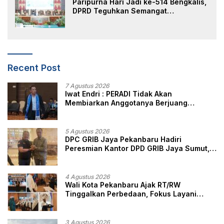
Paripurna Hari Jadi ke-514 Bengkalis,
DPRD Teguhkan Semangat
Membangun Negeri Junjungan
Recent Post
7 Agustus 2026
Iwat Endri : PERADI Tidak Akan
Membiarkan Anggotanya Berjuang
Sendiri, Perlindungan Advokat Adalah
Marwah Penegak Hukum
5 Agustus 2026
DPC GRIB Jaya Pekanbaru Hadiri
Peresmian Kantor DPD GRIB Jaya Sumut,
Ini Kata Ketua DPC GRIB Jaya Pekanbaru
4 Agustus 2026
Wali Kota Pekanbaru Ajak RT/RW
Tinggalkan Perbedaan, Fokus Layani
Masyarakat
3 Agustus 2026