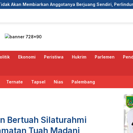
nggotanya Berjuang Sendiri, Perlindungan Advokat Adalah Mar
olitik
Ekonomi
Peristiwa
Hukrim
Parlemen
Pend
Ternate
Tapsel
Nias
Palembang
 Bertuah Silaturahmi
amatan Tuah Madani