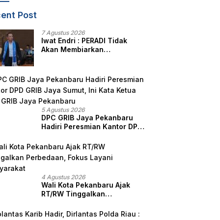
ent Post
7 Agustus 2026
Iwat Endri : PERADI Tidak
Akan Membiarkan
Anggotanya Berjuang
Sendiri, Perlindungan
Advokat Adalah Marwah
Penegak Hukum
5 Agustus 2026
DPC GRIB Jaya Pekanbaru
Hadiri Peresmian Kantor DPD
GRIB Jaya Sumut, Ini Kata
Ketua DPC GRIB Jaya
Pekanbaru
4 Agustus 2026
Wali Kota Pekanbaru Ajak
RT/RW Tinggalkan
Perbedaan, Fokus Layani
Masyarakat