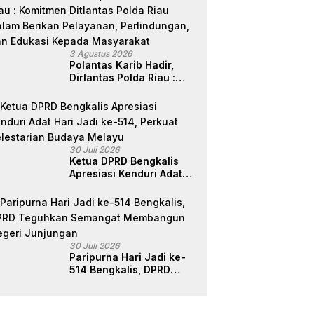
3 Agustus 2026
Polantas Karib Hadir,
Dirlantas Polda Riau :
Komitmen Ditlantas Polda
Riau Dalam Berikan
Pelayanan,
Perlindungan, dan
Edukasi Kepada
30 Juli 2026
Masyarakat
Ketua DPRD Bengkalis
Apresiasi Kenduri Adat
Hari Jadi ke-514, Perkuat
Pelestarian Budaya
Melayu
30 Juli 2026
Paripurna Hari Jadi ke-
514 Bengkalis, DPRD
Teguhkan Semangat
Membangun Negeri
Junjungan