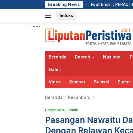
Langsung
Iwat Endri : PERADI Tidak Akan Membiarkan A
Breaking News
ke
Indeks
konten
tutup
Beranda
Daerah
Nasional
P
Galeri
Video
Sumbar
Sumsel
Sumut
Beranda
Pekanbaru
Pekanbaru
,
Politik
Pasangan Nawaitu Dan
Dengan Relawan Kec