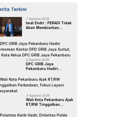
erita Terkini
7 Agustus 2026
Iwat Endri : PERADI Tidak
Akan Membiarkan
Anggotanya Berjuang
Sendiri, Perlindungan
Advokat Adalah Marwah
Penegak Hukum
5 Agustus 2026
DPC GRIB Jaya
Pekanbaru Hadiri
Peresmian Kantor DPD
GRIB Jaya Sumut, Ini
Kata Ketua DPC GRIB
Jaya Pekanbaru
4 Agustus 2026
Wali Kota Pekanbaru Ajak
RT/RW Tinggalkan
Perbedaan, Fokus Layani
Masyarakat