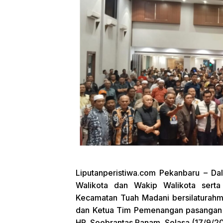
Liputanperistiwa.com
Pekanbaru – Dal
Walikota dan Wakip Walikota sert
Kecamatan Tuah Madani bersilaturahm
dan Ketua Tim Pemenangan pasangan N
HR. Soebrantas Panam, Selasa (17/9/2