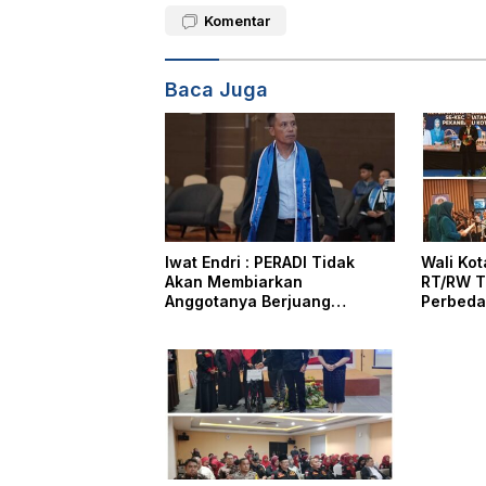
Komentar
Baca Juga
Iwat Endri : PERADI Tidak
Wali Ko
Akan Membiarkan
RT/RW T
Anggotanya Berjuang
Perbeda
Sendiri, Perlindungan
Masyara
Advokat Adalah Marwah
Penegak Hukum