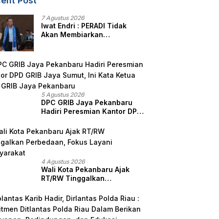
ent Post
7 Agustus 2026
Iwat Endri : PERADI Tidak
Akan Membiarkan
Anggotanya Berjuang
Sendiri, Perlindungan
Advokat Adalah Marwah
Penegak Hukum
5 Agustus 2026
DPC GRIB Jaya Pekanbaru
Hadiri Peresmian Kantor DPD
GRIB Jaya Sumut, Ini Kata
Ketua DPC GRIB Jaya
Pekanbaru
4 Agustus 2026
Wali Kota Pekanbaru Ajak
RT/RW Tinggalkan
Perbedaan, Fokus Layani
Masyarakat