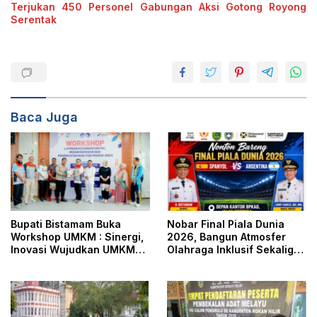
Terjukan 450 Personel Gabungan Aksi Gotong Royong
Serentak
Baca Juga
Bupati Bistamam Buka
Nobar Final Piala Dunia
Workshop UMKM : Sinergi,
2026, Bangun Atmosfer
Inovasi Wujudkan UMKM
Olahraga Inklusif Sekaligus
Tangguh dan Berdaya
Pererat Hubungan
Saing di Era Digitalisasi
Pemerintah Dengan
Masyarakat