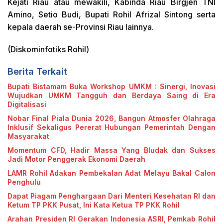
Kejati Riau atau mewakili, Kabinda Riau Birgjen TNI
Amino, Setio Budi, Bupati Rohil Afrizal Sintong serta
kepala daerah se-Provinsi Riau lainnya.
(Diskominfotiks Rohil)
Berita Terkait
Bupati Bistamam Buka Workshop UMKM : Sinergi, Inovasi
Wujudkan UMKM Tangguh dan Berdaya Saing di Era
Digitalisasi
Nobar Final Piala Dunia 2026, Bangun Atmosfer Olahraga
Inklusif Sekaligus Pererat Hubungan Pemerintah Dengan
Masyarakat
Momentum CFD, Hadir Massa Yang Bludak dan Sukses
Jadi Motor Penggerak Ekonomi Daerah
LAMR Rohil Adakan Pembekalan Adat Melayu Bakal Calon
Penghulu
Dapat Piagam Penghargaan Dari Menteri Kesehatan RI dan
Ketum TP PKK Pusat, Ini Kata Ketua TP PKK Rohil
Arahan Presiden RI Gerakan Indonesia ASRI, Pemkab Rohil