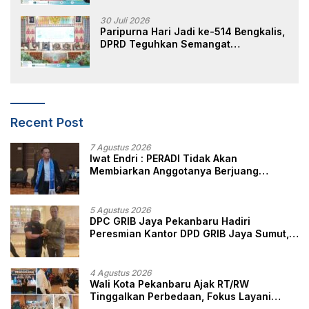
30 Juli 2026
Paripurna Hari Jadi ke-514 Bengkalis,
DPRD Teguhkan Semangat
Membangun Negeri Junjungan
Recent Post
7 Agustus 2026
Iwat Endri : PERADI Tidak Akan
Membiarkan Anggotanya Berjuang
Sendiri, Perlindungan Advokat Adalah
Marwah Penegak Hukum
5 Agustus 2026
DPC GRIB Jaya Pekanbaru Hadiri
Peresmian Kantor DPD GRIB Jaya Sumut,
Ini Kata Ketua DPC GRIB Jaya Pekanbaru
4 Agustus 2026
Wali Kota Pekanbaru Ajak RT/RW
Tinggalkan Perbedaan, Fokus Layani
Masyarakat