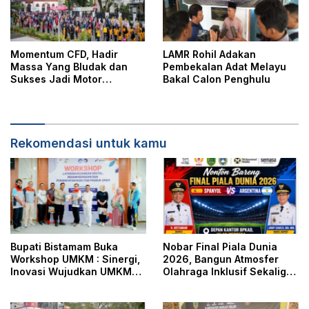
Momentum CFD, Hadir
LAMR Rohil Adakan
Massa Yang Bludak dan
Pembekalan Adat Melayu
Sukses Jadi Motor
Bakal Calon Penghulu
Penggerak Ekonomi Daerah
Rekomendasi untuk kamu
Bupati Bistamam Buka
Nobar Final Piala Dunia
Workshop UMKM : Sinergi,
2026, Bangun Atmosfer
Inovasi Wujudkan UMKM
Olahraga Inklusif Sekaligus
Tangguh dan Berdaya
Pererat Hubungan
Saing di Era Digitalisasi
Pemerintah Dengan
Masyarakat