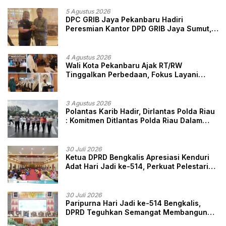
Marwah Penegak Hukum
5 Agustus 2026
DPC GRIB Jaya Pekanbaru Hadiri
Peresmian Kantor DPD GRIB Jaya Sumut,
Ini Kata Ketua DPC GRIB Jaya Pekanbaru
4 Agustus 2026
Wali Kota Pekanbaru Ajak RT/RW
Tinggalkan Perbedaan, Fokus Layani
Masyarakat
3 Agustus 2026
Polantas Karib Hadir, Dirlantas Polda Riau
: Komitmen Ditlantas Polda Riau Dalam
Berikan Pelayanan, Perlindungan, dan
Edukasi Kepada Masyarakat
30 Juli 2026
Ketua DPRD Bengkalis Apresiasi Kenduri
Adat Hari Jadi ke-514, Perkuat Pelestarian
Budaya Melayu
30 Juli 2026
Paripurna Hari Jadi ke-514 Bengkalis,
DPRD Teguhkan Semangat Membangun
Negeri Junjungan