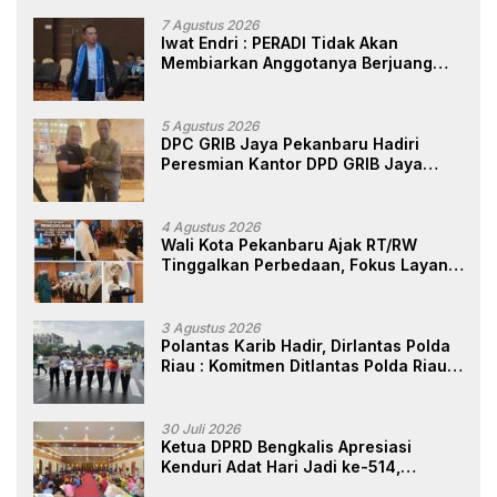
7 Agustus 2026
Iwat Endri : PERADI Tidak Akan
Membiarkan Anggotanya Berjuang
Sendiri, Perlindungan Advokat Adalah
Marwah Penegak Hukum
5 Agustus 2026
DPC GRIB Jaya Pekanbaru Hadiri
Peresmian Kantor DPD GRIB Jaya
Sumut, Ini Kata Ketua DPC GRIB Jaya
Pekanbaru
4 Agustus 2026
Wali Kota Pekanbaru Ajak RT/RW
Tinggalkan Perbedaan, Fokus Layani
Masyarakat
3 Agustus 2026
Polantas Karib Hadir, Dirlantas Polda
Riau : Komitmen Ditlantas Polda Riau
Dalam Berikan Pelayanan,
Perlindungan, dan Edukasi Kepada
Masyarakat
30 Juli 2026
Ketua DPRD Bengkalis Apresiasi
Kenduri Adat Hari Jadi ke-514,
Perkuat Pelestarian Budaya Melayu