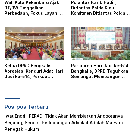
Wali Kota Pekanbaru Ajak
Polantas Karib Hadir,
RT/RW Tinggalkan
Dirlantas Polda Riau :
Perbedaan, Fokus Layani
Komitmen Ditlantas Polda
Masyarakat
Riau Dalam Berikan
Pelayanan, Perlindungan,
dan Edukasi Kepada
Masyarakat
Ketua DPRD Bengkalis
Paripurna Hari Jadi ke-514
Apresiasi Kenduri Adat Hari
Bengkalis, DPRD Teguhkan
Jadi ke-514, Perkuat
Semangat Membangun
Pelestarian Budaya Melayu
Negeri Junjungan
Pos-pos Terbaru
Iwat Endri : PERADI Tidak Akan Membiarkan Anggotanya
Berjuang Sendiri, Perlindungan Advokat Adalah Marwah
Penegak Hukum