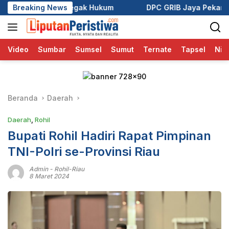
Langsung
kum
Breaking News
DPC GRIB Jaya Pekanbaru Hadiri Peresmian Kantor
ke
konten
Video
Sumbar
Sumsel
Sumut
Ternate
Tapsel
Nia
Beranda
Daerah
Daerah
,
Rohil
Bupati Rohil Hadiri Rapat Pimpinan
TNI-Polri se-Provinsi Riau
Admin
-
Rohil-Riau
8 Maret 2024