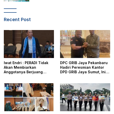
Recent Post
Iwat Endri : PERADI Tidak
DPC GRIB Jaya Pekanbaru
Akan Membiarkan
Hadiri Peresmian Kantor
Anggotanya Berjuang
DPD GRIB Jaya Sumut, Ini
Sendiri, Perlindungan
Kata Ketua DPC GRIB Jaya
Advokat Adalah Marwah
Pekanbaru
Penegak Hukum