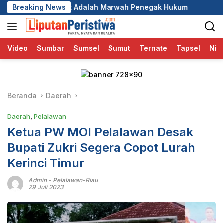
Langsung
alah Marwah Penegak Hukum
Breaking News
DPC GRIB Jaya Pekanbaru H
ke
konten
Video
Sumbar
Sumsel
Sumut
Ternate
Tapsel
Nia
Beranda
Daerah
Daerah
,
Pelalawan
Ketua PW MOI Pelalawan Desak
Bupati Zukri Segera Copot Lurah
Kerinci Timur
Admin
-
Pelalawan-Riau
29 Juli 2023