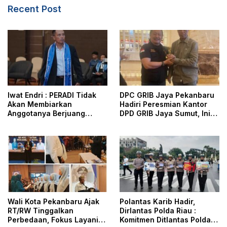
Recent Post
Iwat Endri : PERADI Tidak
DPC GRIB Jaya Pekanbaru
Akan Membiarkan
Hadiri Peresmian Kantor
Anggotanya Berjuang
DPD GRIB Jaya Sumut, Ini
Sendiri, Perlindungan
Kata Ketua DPC GRIB Jaya
Advokat Adalah Marwah
Pekanbaru
Penegak Hukum
Wali Kota Pekanbaru Ajak
Polantas Karib Hadir,
RT/RW Tinggalkan
Dirlantas Polda Riau :
Perbedaan, Fokus Layani
Komitmen Ditlantas Polda