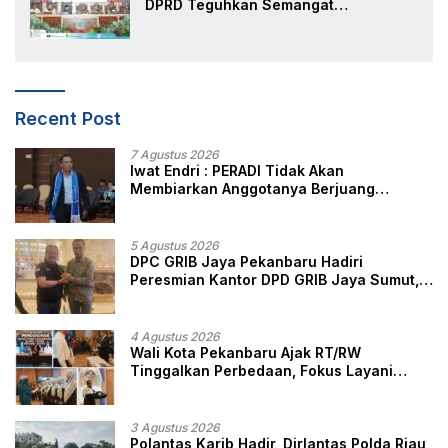
DPRD Teguhkan Semangat
Membangun Negeri Junjungan
Recent Post
7 Agustus 2026
Iwat Endri : PERADI Tidak Akan
Membiarkan Anggotanya Berjuang
Sendiri, Perlindungan Advokat Adalah
Marwah Penegak Hukum
5 Agustus 2026
DPC GRIB Jaya Pekanbaru Hadiri
Peresmian Kantor DPD GRIB Jaya Sumut,
Ini Kata Ketua DPC GRIB Jaya Pekanbaru
4 Agustus 2026
Wali Kota Pekanbaru Ajak RT/RW
Tinggalkan Perbedaan, Fokus Layani
Masyarakat
3 Agustus 2026
Polantas Karib Hadir, Dirlantas Polda Riau