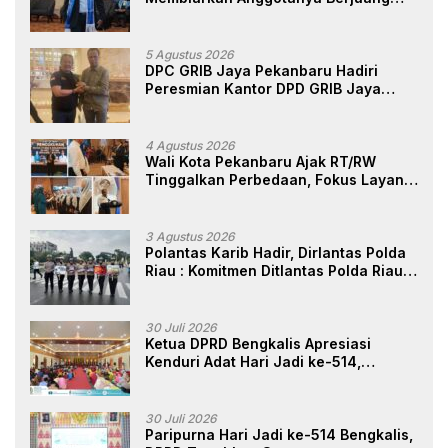
Sendiri, Perlindungan Advokat Adalah
Marwah Penegak Hukum
5 Agustus 2026
DPC GRIB Jaya Pekanbaru Hadiri
Peresmian Kantor DPD GRIB Jaya
Sumut, Ini Kata Ketua DPC GRIB Jaya
Pekanbaru
4 Agustus 2026
Wali Kota Pekanbaru Ajak RT/RW
Tinggalkan Perbedaan, Fokus Layani
Masyarakat
3 Agustus 2026
Polantas Karib Hadir, Dirlantas Polda
Riau : Komitmen Ditlantas Polda Riau
Dalam Berikan Pelayanan,
Perlindungan, dan Edukasi Kepada
Masyarakat
30 Juli 2026
Ketua DPRD Bengkalis Apresiasi
Kenduri Adat Hari Jadi ke-514,
Perkuat Pelestarian Budaya Melayu
30 Juli 2026
Paripurna Hari Jadi ke-514 Bengkalis,