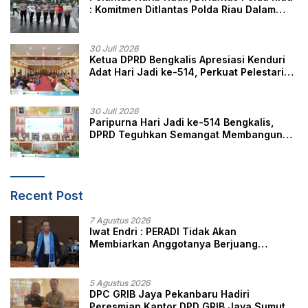
: Komitmen Ditlantas Polda Riau Dalam
Berikan Pelayanan, Perlindungan, dan
Edukasi Kepada Masyarakat
30 Juli 2026
Ketua DPRD Bengkalis Apresiasi Kenduri
Adat Hari Jadi ke-514, Perkuat Pelestarian
Budaya Melayu
30 Juli 2026
Paripurna Hari Jadi ke-514 Bengkalis,
DPRD Teguhkan Semangat Membangun
Negeri Junjungan
Recent Post
7 Agustus 2026
Iwat Endri : PERADI Tidak Akan
Membiarkan Anggotanya Berjuang
Sendiri, Perlindungan Advokat Adalah
Marwah Penegak Hukum
5 Agustus 2026
DPC GRIB Jaya Pekanbaru Hadiri
Peresmian Kantor DPD GRIB Jaya Sumut,