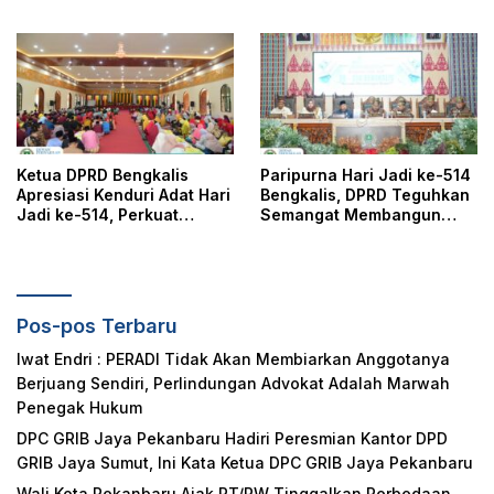
Masyarakat
Riau Dalam Berikan
Pelayanan, Perlindungan,
dan Edukasi Kepada
Masyarakat
Ketua DPRD Bengkalis
Paripurna Hari Jadi ke-514
Apresiasi Kenduri Adat Hari
Bengkalis, DPRD Teguhkan
Jadi ke-514, Perkuat
Semangat Membangun
Pelestarian Budaya Melayu
Negeri Junjungan
Pos-pos Terbaru
Iwat Endri : PERADI Tidak Akan Membiarkan Anggotanya
Berjuang Sendiri, Perlindungan Advokat Adalah Marwah
Penegak Hukum
DPC GRIB Jaya Pekanbaru Hadiri Peresmian Kantor DPD
GRIB Jaya Sumut, Ini Kata Ketua DPC GRIB Jaya Pekanbaru
Wali Kota Pekanbaru Ajak RT/RW Tinggalkan Perbedaan,