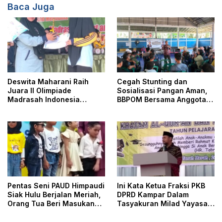
Baca Juga
Deswita Maharani Raih
Cegah Stunting dan
Juara II Olimpiade
Sosialisasi Pangan Aman,
Madrasah Indonesia
BBPOM Bersama Anggota
Tsanawiyah
DPR RI Adakan KIE
Pentas Seni PAUD Himpaudi
Ini Kata Ketua Fraksi PKB
Siak Hulu Berjalan Meriah,
DPRD Kampar Dalam
Orang Tua Beri Masukan
Tasyakuran Milad Yayasan
untuk Kenyamanan Anak
Nur Fauziah dan Pelepasan
Siswa Kelas IX SMP IT