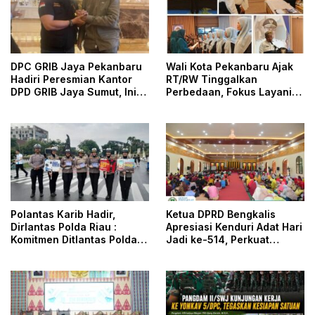
DPC GRIB Jaya Pekanbaru
Wali Kota Pekanbaru Ajak
Hadiri Peresmian Kantor
RT/RW Tinggalkan
DPD GRIB Jaya Sumut, Ini
Perbedaan, Fokus Layani
Kata Ketua DPC GRIB Jaya
Masyarakat
Pekanbaru
Polantas Karib Hadir,
Ketua DPRD Bengkalis
Dirlantas Polda Riau :
Apresiasi Kenduri Adat Hari
Komitmen Ditlantas Polda
Jadi ke-514, Perkuat
Riau Dalam Berikan
Pelestarian Budaya Melayu
Pelayanan, Perlindungan,
dan Edukasi Kepada
Masyarakat