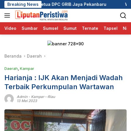
Langsung
Ketua DPC GRIB Jaya Pekanbaru
Breaking News
Wali Kota Pekanbaru A
ke
konten
Video
Sumbar
Sumsel
Sumut
Ternate
Tapsel
Nia
Beranda
Daerah
Daerah
,
Kampar
Harianja : IJK Akan Menjadi Wadah
Terbaik Perkumpulan Wartawan
Admin
-
Kampar--Riau
13 Mei 2023