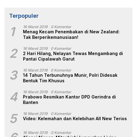
Terpopuler
1
16 Maret 2019
0 Komentar
Menag Kecam Penembakan di New Zealand:
Tak Berperikemanusiaan!
2
16 Maret 2019
0 Komentar
2 Hari Hilang, Nelayan Tewas Mengambang di
Pantai Cipalawah Garut
3
16 Maret 2019
0 Komentar
14 Tahun Terbunuhnya Munir, Polri Didesak
Bentuk Tim Khusus
4
16 Maret 2019
0 Komentar
Prabowo Resmikan Kantor DPD Gerindra di
Banten
5
16 Maret 2019
0 Komentar
Video: Kelemahan dan Kelebihan All New Terios
16 Maret 2019
0 Komentar