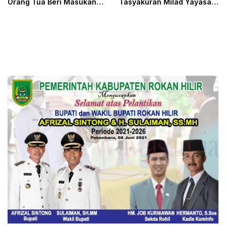
Orang Tua Beri Masukan
Tasyakuran Milad Yayasan
untuk Kenyamanan Anak
Nur Fauziah dan Pelepasan
Siswa Kelas IX SMP IT
Al.Mishbah