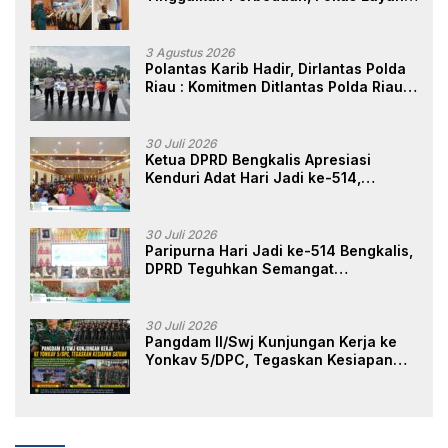
Masyarakat
3 Agustus 2026
Polantas Karib Hadir, Dirlantas Polda
Riau : Komitmen Ditlantas Polda Riau
Dalam Berikan Pelayanan,
Perlindungan, dan Edukasi Kepada
Masyarakat
30 Juli 2026
Ketua DPRD Bengkalis Apresiasi
Kenduri Adat Hari Jadi ke-514,
Perkuat Pelestarian Budaya Melayu
30 Juli 2026
Paripurna Hari Jadi ke-514 Bengkalis,
DPRD Teguhkan Semangat
Membangun Negeri Junjungan
30 Juli 2026
Pangdam II/Swj Kunjungan Kerja ke
Yonkav 5/DPC, Tegaskan Kesiapan
Satuan