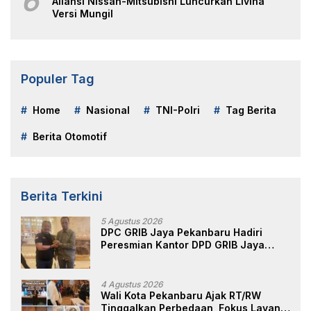
6
Aliansi Nissan-Mitsubishi Luncurkan Livina
Versi Mungil
Populer Tag
Home
Nasional
TNI-Polri
Tag Berita
Berita Otomotif
Berita Terkini
5 Agustus 2026
DPC GRIB Jaya Pekanbaru Hadiri
Peresmian Kantor DPD GRIB Jaya
Sumut, Ini Kata Ketua DPC GRIB Jaya
Pekanbaru
4 Agustus 2026
Wali Kota Pekanbaru Ajak RT/RW
Tinggalkan Perbedaan, Fokus Layani