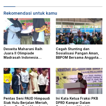
Al.Mishbah
Rekomendasi untuk kamu
Deswita Maharani Raih
Cegah Stunting dan
Juara II Olimpiade
Sosialisasi Pangan Aman,
Madrasah Indonesia
BBPOM Bersama Anggota
Tsanawiyah
DPR RI Adakan KIE
Pentas Seni PAUD Himpaudi
Ini Kata Ketua Fraksi PKB
Siak Hulu Berjalan Meriah,
DPRD Kampar Dalam