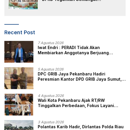
Membangun Negeri Junjungan
Recent Post
7 Agustus 2026
Iwat Endri : PERADI Tidak Akan
Membiarkan Anggotanya Berjuang
Sendiri, Perlindungan Advokat Adalah
Marwah Penegak Hukum
5 Agustus 2026
DPC GRIB Jaya Pekanbaru Hadiri
Peresmian Kantor DPD GRIB Jaya Sumut,
Ini Kata Ketua DPC GRIB Jaya Pekanbaru
4 Agustus 2026
Wali Kota Pekanbaru Ajak RT/RW
Tinggalkan Perbedaan, Fokus Layani
Masyarakat
3 Agustus 2026
Polantas Karib Hadir, Dirlantas Polda Riau