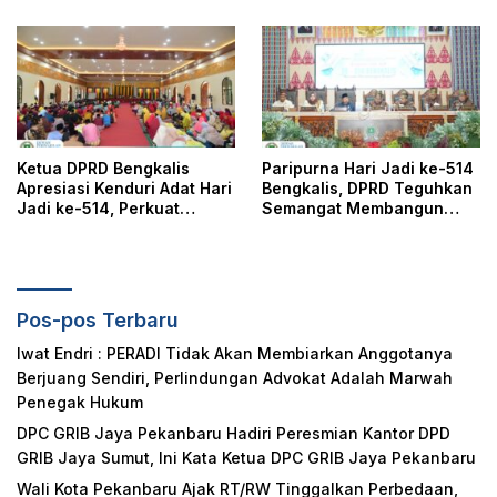
Pelayanan, Perlindungan,
dan Edukasi Kepada
Masyarakat
Ketua DPRD Bengkalis
Paripurna Hari Jadi ke-514
Apresiasi Kenduri Adat Hari
Bengkalis, DPRD Teguhkan
Jadi ke-514, Perkuat
Semangat Membangun
Pelestarian Budaya Melayu
Negeri Junjungan
Pos-pos Terbaru
Iwat Endri : PERADI Tidak Akan Membiarkan Anggotanya
Berjuang Sendiri, Perlindungan Advokat Adalah Marwah
Penegak Hukum
DPC GRIB Jaya Pekanbaru Hadiri Peresmian Kantor DPD
GRIB Jaya Sumut, Ini Kata Ketua DPC GRIB Jaya Pekanbaru
Wali Kota Pekanbaru Ajak RT/RW Tinggalkan Perbedaan,