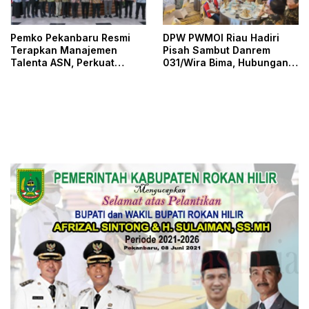
Pemko Pekanbaru Resmi
DPW PWMOI Riau Hadiri
Terapkan Manajemen
Pisah Sambut Danrem
Talenta ASN, Perkuat
031/Wira Bima, Hubungan
Sistem Merit dan Reformasi
PWMOI Dengan Danrem
Birokrasi
Bisa Lebih Harmonis Lagi