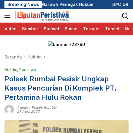
Langsung
wah Penegak Hukum
Breaking News
DPC GRIB Jaya Pekanbaru Hadiri Pe
ke
konten
Video
Sumbar
Sumsel
Sumut
Ternate
Tapsel
Nia
Beranda
Hukrim
Hukrim
,
Peristiwa
Polsek Rumbai Pesisir Ungkap
Kasus Pencurian Di Komplek PT.
Pertamina Hulu Rokan
Admin
-
Polsek Rumbai
27 April 2022