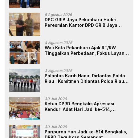
Sendiri, Perlindungan Advokat Adalah
Marwah Penegak Hukum
5 Agustus 2026
DPC GRIB Jaya Pekanbaru Hadiri
Peresmian Kantor DPD GRIB Jaya
Sumut, Ini Kata Ketua DPC GRIB Jaya
Pekanbaru
4 Agustus 2026
Wali Kota Pekanbaru Ajak RT/RW
Tinggalkan Perbedaan, Fokus Layani
Masyarakat
3 Agustus 2026
Polantas Karib Hadir, Dirlantas Polda
Riau : Komitmen Ditlantas Polda Riau
Dalam Berikan Pelayanan,
Perlindungan, dan Edukasi Kepada
Masyarakat
30 Juli 2026
Ketua DPRD Bengkalis Apresiasi
Kenduri Adat Hari Jadi ke-514,
Perkuat Pelestarian Budaya Melayu
30 Juli 2026
Paripurna Hari Jadi ke-514 Bengkalis,
DPRD Teguhkan Semangat