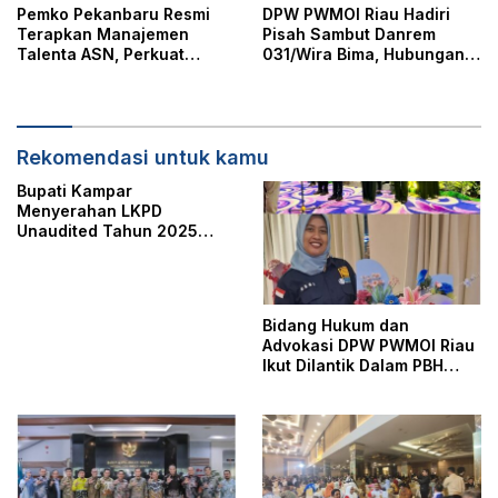
Pemko Pekanbaru Resmi
DPW PWMOI Riau Hadiri
Terapkan Manajemen
Pisah Sambut Danrem
Talenta ASN, Perkuat
031/Wira Bima, Hubungan
Sistem Merit dan Reformasi
PWMOI Dengan Danrem
Birokrasi
Bisa Lebih Harmonis Lagi
Rekomendasi untuk kamu
Bupati Kampar
Menyerahan LKPD
Unaudited Tahun 2025
Kabupaten Kampar
Bidang Hukum dan
Advokasi DPW PWMOI Riau
Ikut Dilantik Dalam PBH
PERADI Pekanbaru