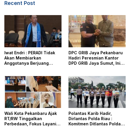
Recent Post
Iwat Endri : PERADI Tidak
DPC GRIB Jaya Pekanbaru
Akan Membiarkan
Hadiri Peresmian Kantor
Anggotanya Berjuang
DPD GRIB Jaya Sumut, Ini
Sendiri, Perlindungan
Kata Ketua DPC GRIB Jaya
Advokat Adalah Marwah
Pekanbaru
Penegak Hukum
Wali Kota Pekanbaru Ajak
Polantas Karib Hadir,
RT/RW Tinggalkan
Dirlantas Polda Riau :
Perbedaan, Fokus Layani
Komitmen Ditlantas Polda
Masyarakat
Riau Dalam Berikan