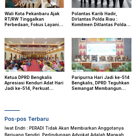
Wali Kota Pekanbaru Ajak
Polantas Karib Hadir,
RT/RW Tinggalkan
Dirlantas Polda Riau :
Perbedaan, Fokus Layani
Komitmen Ditlantas Polda
Masyarakat
Riau Dalam Berikan
Pelayanan, Perlindungan,
dan Edukasi Kepada
Masyarakat
Ketua DPRD Bengkalis
Paripurna Hari Jadi ke-514
Apresiasi Kenduri Adat Hari
Bengkalis, DPRD Teguhkan
Jadi ke-514, Perkuat
Semangat Membangun
Pelestarian Budaya Melayu
Negeri Junjungan
Pos-pos Terbaru
Iwat Endri : PERADI Tidak Akan Membiarkan Anggotanya
Berjuang Sendiri, Perlindungan Advokat Adalah Marwah