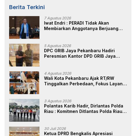
Berita Terkini
7 Agustus 2026
Iwat Endri : PERADI Tidak Akan
Membiarkan Anggotanya Berjuang
Sendiri, Perlindungan Advokat Adalah
Marwah Penegak Hukum
5 Agustus 2026
DPC GRIB Jaya Pekanbaru Hadiri
Peresmian Kantor DPD GRIB Jaya
Sumut, Ini Kata Ketua DPC GRIB Jaya
Pekanbaru
4 Agustus 2026
Wali Kota Pekanbaru Ajak RT/RW
Tinggalkan Perbedaan, Fokus Layani
Masyarakat
3 Agustus 2026
Polantas Karib Hadir, Dirlantas Polda
Riau : Komitmen Ditlantas Polda Riau
Dalam Berikan Pelayanan,
Perlindungan, dan Edukasi Kepada
Masyarakat
30 Juli 2026
Ketua DPRD Bengkalis Apresiasi