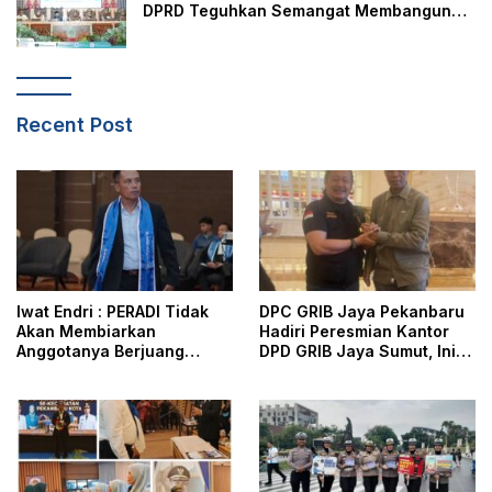
DPRD Teguhkan Semangat Membangun
Negeri Junjungan
Recent Post
Iwat Endri : PERADI Tidak
DPC GRIB Jaya Pekanbaru
Akan Membiarkan
Hadiri Peresmian Kantor
Anggotanya Berjuang
DPD GRIB Jaya Sumut, Ini
Sendiri, Perlindungan
Kata Ketua DPC GRIB Jaya
Advokat Adalah Marwah
Pekanbaru
Penegak Hukum