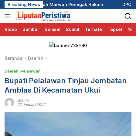
Langsung
arwah Penegak Hukum
Breaking News
DPC GRIB Jaya Pekanbaru Hadiri 
ke
konten
Video
Sumbar
Sumsel
Sumut
Ternate
Tapsel
Nia
Beranda
Daerah
Daerah
,
Pelalawan
Bupati Pelalawan Tinjau Jembatan
Amblas Di Kecamatan Ukui
Admin
27 Januari 2022