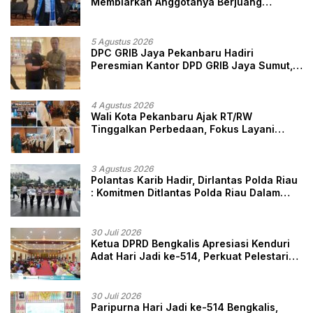
Membiarkan Anggotanya Berjuang
Sendiri, Perlindungan Advokat Adalah
Marwah Penegak Hukum
5 Agustus 2026
DPC GRIB Jaya Pekanbaru Hadiri
Peresmian Kantor DPD GRIB Jaya Sumut,
Ini Kata Ketua DPC GRIB Jaya Pekanbaru
4 Agustus 2026
Wali Kota Pekanbaru Ajak RT/RW
Tinggalkan Perbedaan, Fokus Layani
Masyarakat
3 Agustus 2026
Polantas Karib Hadir, Dirlantas Polda Riau
: Komitmen Ditlantas Polda Riau Dalam
Berikan Pelayanan, Perlindungan, dan
Edukasi Kepada Masyarakat
30 Juli 2026
Ketua DPRD Bengkalis Apresiasi Kenduri
Adat Hari Jadi ke-514, Perkuat Pelestarian
Budaya Melayu
30 Juli 2026
Paripurna Hari Jadi ke-514 Bengkalis,