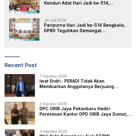
Kenduri Adat Hari Jadi ke-514,
Perkuat Pelestarian Budaya Melayu
30 Juli 2026
Paripurna Hari Jadi ke-514 Bengkalis,
DPRD Teguhkan Semangat
Membangun Negeri Junjungan
Recent Post
7 Agustus 2026
Iwat Endri : PERADI Tidak Akan
Membiarkan Anggotanya Berjuang
Sendiri, Perlindungan Advokat Adalah
Marwah Penegak Hukum
5 Agustus 2026
DPC GRIB Jaya Pekanbaru Hadiri
Peresmian Kantor DPD GRIB Jaya Sumut,
Ini Kata Ketua DPC GRIB Jaya Pekanbaru
4 Agustus 2026