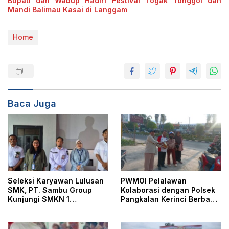
Bupati dan Wabup Hadiri Festival Togak Tonggol dan
Mandi Balimau Kasai di Langgam
Home
Baca Juga
Seleksi Karyawan Lulusan
PWMOI Pelalawan
SMK, PT. Sambu Group
Kolaborasi dengan Polsek
Kunjungi SMKN 1
Pangkalan Kerinci Berbagi
Pangkalan Kerinci
Takjil