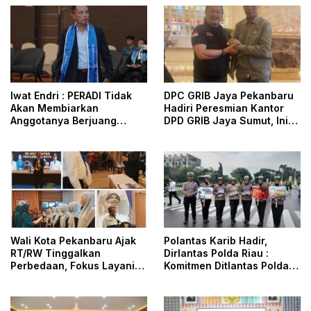
Iwat Endri : PERADI Tidak
DPC GRIB Jaya Pekanbaru
Akan Membiarkan
Hadiri Peresmian Kantor
Anggotanya Berjuang
DPD GRIB Jaya Sumut, Ini
Sendiri, Perlindungan
Kata Ketua DPC GRIB Jaya
Advokat Adalah Marwah
Pekanbaru
Penegak Hukum
Wali Kota Pekanbaru Ajak
Polantas Karib Hadir,
RT/RW Tinggalkan
Dirlantas Polda Riau :
Perbedaan, Fokus Layani
Komitmen Ditlantas Polda
Masyarakat
Riau Dalam Berikan
Pelayanan, Perlindungan,
dan Edukasi Kepada