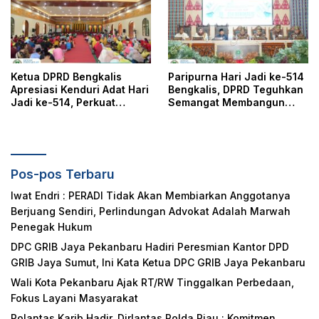
Masyarakat
Ketua DPRD Bengkalis
Paripurna Hari Jadi ke-514
Apresiasi Kenduri Adat Hari
Bengkalis, DPRD Teguhkan
Jadi ke-514, Perkuat
Semangat Membangun
Pelestarian Budaya Melayu
Negeri Junjungan
Pos-pos Terbaru
Iwat Endri : PERADI Tidak Akan Membiarkan Anggotanya
Berjuang Sendiri, Perlindungan Advokat Adalah Marwah
Penegak Hukum
DPC GRIB Jaya Pekanbaru Hadiri Peresmian Kantor DPD
GRIB Jaya Sumut, Ini Kata Ketua DPC GRIB Jaya Pekanbaru
Wali Kota Pekanbaru Ajak RT/RW Tinggalkan Perbedaan,
Fokus Layani Masyarakat
Polantas Karib Hadir, Dirlantas Polda Riau : Komitmen