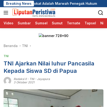
Langsung
Adalah Marwah Penegak Hukum
Breaking News
DPC GRIB Jaya Pekanbaru
ke
konten
Video
Sumbar
Sumsel
Sumut
Ternate
Tapsel
Nia
Beranda
TNI
TNI
TNI Ajarkan Nilai luhur Pancasila
Kepada Siswa SD di Papua
Redaksi II
-
TNI - Jayapura
3 Oktober 2021