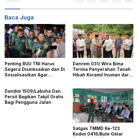
Baca Juga
Penting RUU TNI Harus
Danrem 031/ Wira Bima
Segera Diselesaikan dan Di
Terima Penyerahan Tanah
Sosialisasikan Agar
Hibah Koramil Inuman dari
Masyarakat Mengerti
Bupati Kuansing
Dampak Dari RUU
Dandim 1509/Labuha Dan
Persit Bagikan Takjil Gratis
Bagi Pengguna Jalan
Satgas TMMD Ke-123
Kodim 0416/Bute Gelar