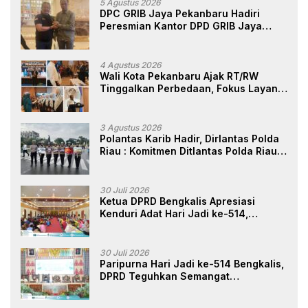
5 Agustus 2026
DPC GRIB Jaya Pekanbaru Hadiri
Peresmian Kantor DPD GRIB Jaya
Sumut, Ini Kata Ketua DPC GRIB Jaya
Pekanbaru
4 Agustus 2026
Wali Kota Pekanbaru Ajak RT/RW
Tinggalkan Perbedaan, Fokus Layani
Masyarakat
3 Agustus 2026
Polantas Karib Hadir, Dirlantas Polda
Riau : Komitmen Ditlantas Polda Riau
Dalam Berikan Pelayanan,
Perlindungan, dan Edukasi Kepada
Masyarakat
30 Juli 2026
Ketua DPRD Bengkalis Apresiasi
Kenduri Adat Hari Jadi ke-514,
Perkuat Pelestarian Budaya Melayu
30 Juli 2026
Paripurna Hari Jadi ke-514 Bengkalis,
DPRD Teguhkan Semangat
Membangun Negeri Junjungan