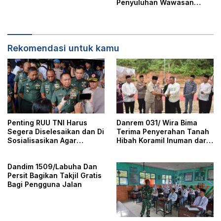
Penyuluhan Wawasan
Kebangsaan di SMA Negeri
1 Tebo
Rekomendasi untuk kamu
Penting RUU TNI Harus
Danrem 031/ Wira Bima
Segera Diselesaikan dan Di
Terima Penyerahan Tanah
Sosialisasikan Agar
Hibah Koramil Inuman dari
Masyarakat Mengerti
Bupati Kuansing
Dampak Dari RUU
Dandim 1509/Labuha Dan
Persit Bagikan Takjil Gratis
Bagi Pengguna Jalan