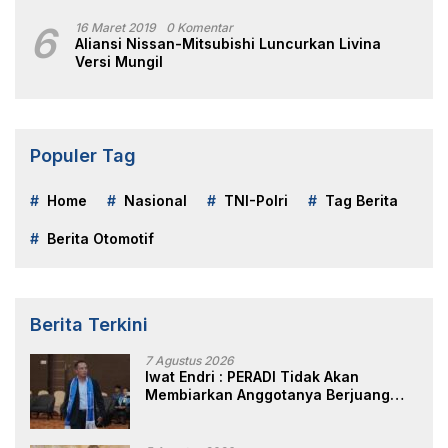
6
16 Maret 2019
0 Komentar
Aliansi Nissan-Mitsubishi Luncurkan Livina
Versi Mungil
Populer Tag
Home
Nasional
TNI-Polri
Tag Berita
Berita Otomotif
Berita Terkini
7 Agustus 2026
Iwat Endri : PERADI Tidak Akan
Membiarkan Anggotanya Berjuang
Sendiri, Perlindungan Advokat Adalah
Marwah Penegak Hukum