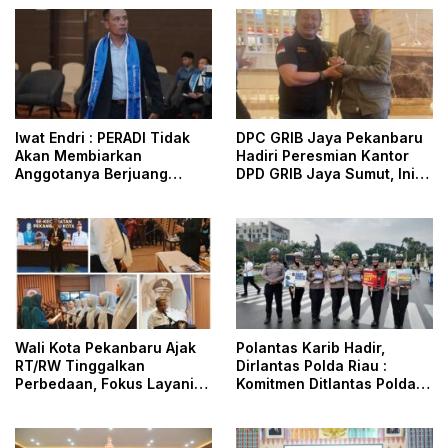
Iwat Endri : PERADI Tidak
DPC GRIB Jaya Pekanbaru
Akan Membiarkan
Hadiri Peresmian Kantor
Anggotanya Berjuang
DPD GRIB Jaya Sumut, Ini
Sendiri, Perlindungan
Kata Ketua DPC GRIB Jaya
Advokat Adalah Marwah
Pekanbaru
Penegak Hukum
Wali Kota Pekanbaru Ajak
Polantas Karib Hadir,
RT/RW Tinggalkan
Dirlantas Polda Riau :
Perbedaan, Fokus Layani
Komitmen Ditlantas Polda
Masyarakat
Riau Dalam Berikan
Pelayanan, Perlindungan,
dan Edukasi Kepada