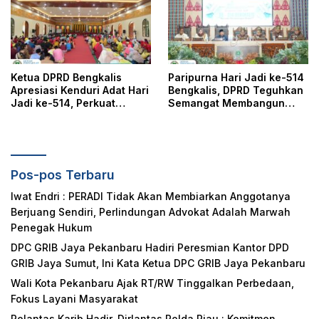
Masyarakat
Ketua DPRD Bengkalis
Paripurna Hari Jadi ke-514
Apresiasi Kenduri Adat Hari
Bengkalis, DPRD Teguhkan
Jadi ke-514, Perkuat
Semangat Membangun
Pelestarian Budaya Melayu
Negeri Junjungan
Pos-pos Terbaru
Iwat Endri : PERADI Tidak Akan Membiarkan Anggotanya
Berjuang Sendiri, Perlindungan Advokat Adalah Marwah
Penegak Hukum
DPC GRIB Jaya Pekanbaru Hadiri Peresmian Kantor DPD
GRIB Jaya Sumut, Ini Kata Ketua DPC GRIB Jaya Pekanbaru
Wali Kota Pekanbaru Ajak RT/RW Tinggalkan Perbedaan,
Fokus Layani Masyarakat
Polantas Karib Hadir, Dirlantas Polda Riau : Komitmen