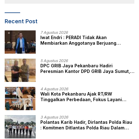
Recent Post
7 Agustus 2026
Iwat Endri : PERADI Tidak Akan
Membiarkan Anggotanya Berjuang
Sendiri, Perlindungan Advokat Adalah
Marwah Penegak Hukum
5 Agustus 2026
DPC GRIB Jaya Pekanbaru Hadiri
Peresmian Kantor DPD GRIB Jaya Sumut,
Ini Kata Ketua DPC GRIB Jaya Pekanbaru
4 Agustus 2026
Wali Kota Pekanbaru Ajak RT/RW
Tinggalkan Perbedaan, Fokus Layani
Masyarakat
3 Agustus 2026
Polantas Karib Hadir, Dirlantas Polda Riau
: Komitmen Ditlantas Polda Riau Dalam
Berikan Pelayanan, Perlindungan, dan
Edukasi Kepada Masyarakat