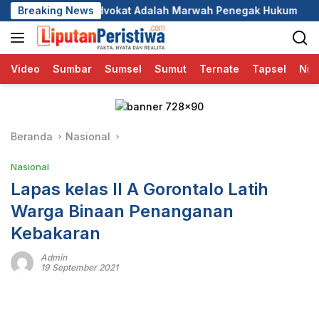
Langsung
dvokat Adalah Marwah Penegak Hukum
Breaking News
DPC GRIB Jaya Pe
ke
konten
Video
Sumbar
Sumsel
Sumut
Ternate
Tapsel
Nia
Beranda
Nasional
Nasional
Lapas kelas ll A Gorontalo Latih
Warga Binaan Penanganan
Kebakaran
Admin
19 September 2021