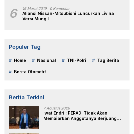
6
16 Maret 2019
0 Komentar
Aliansi Nissan-Mitsubishi Luncurkan Livina
Versi Mungil
Populer Tag
Home
Nasional
TNI-Polri
Tag Berita
Berita Otomotif
Berita Terkini
7 Agustus 2026
Iwat Endri : PERADI Tidak Akan
Membiarkan Anggotanya Berjuang
Sendiri, Perlindungan Advokat Adalah
Marwah Penegak Hukum