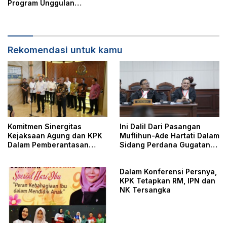
Program Unggulan
Perempuan LIRA 2025
Rekomendasi untuk kamu
Komitmen Sinergitas
Ini Dalil Dari Pasangan
Kejaksaan Agung dan KPK
Muflihun-Ade Hartati Dalam
Dalam Pemberantasan
Sidang Perdana Gugatan
Korupsi
PHPU Pilkada Serentak
Tahun 2024
Dalam Konferensi Persnya,
KPK Tetapkan RM, IPN dan
NK Tersangka