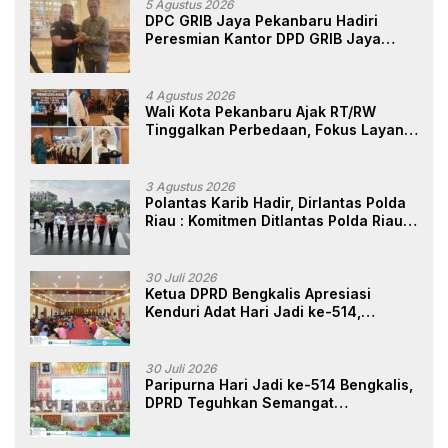
5 Agustus 2026
DPC GRIB Jaya Pekanbaru Hadiri
Peresmian Kantor DPD GRIB Jaya
Sumut, Ini Kata Ketua DPC GRIB Jaya
Pekanbaru
4 Agustus 2026
Wali Kota Pekanbaru Ajak RT/RW
Tinggalkan Perbedaan, Fokus Layani
Masyarakat
3 Agustus 2026
Polantas Karib Hadir, Dirlantas Polda
Riau : Komitmen Ditlantas Polda Riau
Dalam Berikan Pelayanan,
Perlindungan, dan Edukasi Kepada
Masyarakat
30 Juli 2026
Ketua DPRD Bengkalis Apresiasi
Kenduri Adat Hari Jadi ke-514,
Perkuat Pelestarian Budaya Melayu
30 Juli 2026
Paripurna Hari Jadi ke-514 Bengkalis,
DPRD Teguhkan Semangat
Membangun Negeri Junjungan