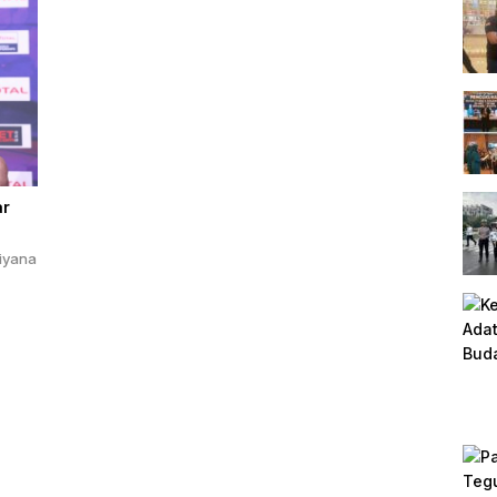
ar
iyana