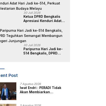
Perlindungan, dan
Edukasi Kepada
Masyarakat
30 Juli 2026
Ketua DPRD Bengkalis
Apresiasi Kenduri Adat
Hari Jadi ke-514, Perkuat
Pelestarian Budaya
Melayu
30 Juli 2026
Paripurna Hari Jadi ke-
514 Bengkalis, DPRD
Teguhkan Semangat
Membangun Negeri
Junjungan
ent Post
7 Agustus 2026
Iwat Endri : PERADI Tidak
Akan Membiarkan
Anggotanya Berjuang
Sendiri, Perlindungan
Advokat Adalah Marwah
5 Agustus 2026