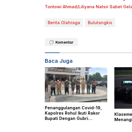
Tontowi Ahmad/Liliyana Natsir Sabet Gel
Berita Olahraga
Bulutangkis
Komentar
Baca Juga
Penanggulangan Covid-19,
Kapolres Rohul Ikuti Rakor
Klaseme
Bupati Dengan Gubri
Menangi
Bersama Kapolda Dan
Danrem 031 Wira/Bima