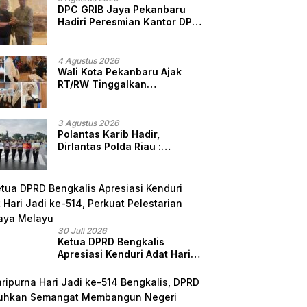
Penegak Hukum
DPC GRIB Jaya Pekanbaru
Hadiri Peresmian Kantor DPD
GRIB Jaya Sumut, Ini Kata
Ketua DPC GRIB Jaya
Pekanbaru
4 Agustus 2026
Wali Kota Pekanbaru Ajak
RT/RW Tinggalkan
Perbedaan, Fokus Layani
Masyarakat
3 Agustus 2026
Polantas Karib Hadir,
Dirlantas Polda Riau :
Komitmen Ditlantas Polda
Riau Dalam Berikan
Pelayanan, Perlindungan,
dan Edukasi Kepada
Masyarakat
30 Juli 2026
Ketua DPRD Bengkalis
Apresiasi Kenduri Adat Hari
Jadi ke-514, Perkuat
Pelestarian Budaya Melayu