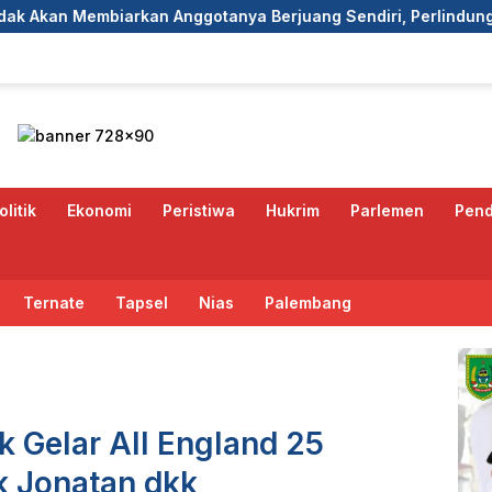
nggotanya Berjuang Sendiri, Perlindungan Advokat Adalah Ma
olitik
Ekonomi
Peristiwa
Hukrim
Parlemen
Pend
Ternate
Tapsel
Nias
Palembang
k Gelar All England 25
k Jonatan dkk