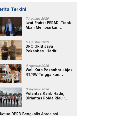
erita Terkini
7 Agustus 2026
Iwat Endri : PERADI Tidak
Akan Membiarkan
Anggotanya Berjuang
Sendiri, Perlindungan
Advokat Adalah Marwah
5 Agustus 2026
Penegak Hukum
DPC GRIB Jaya
Pekanbaru Hadiri
Peresmian Kantor DPD
GRIB Jaya Sumut, Ini
Kata Ketua DPC GRIB
4 Agustus 2026
Jaya Pekanbaru
Wali Kota Pekanbaru Ajak
RT/RW Tinggalkan
Perbedaan, Fokus Layani
Masyarakat
3 Agustus 2026
Polantas Karib Hadir,
Dirlantas Polda Riau :
Komitmen Ditlantas Polda
Riau Dalam Berikan
Pelayanan,