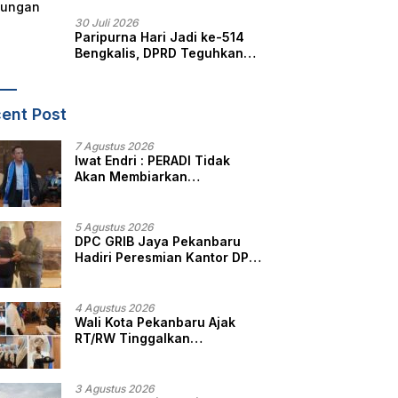
30 Juli 2026
Paripurna Hari Jadi ke-514
Bengkalis, DPRD Teguhkan
Semangat Membangun
Negeri Junjungan
ent Post
7 Agustus 2026
Iwat Endri : PERADI Tidak
Akan Membiarkan
Anggotanya Berjuang
Sendiri, Perlindungan
Advokat Adalah Marwah
5 Agustus 2026
Penegak Hukum
DPC GRIB Jaya Pekanbaru
Hadiri Peresmian Kantor DPD
GRIB Jaya Sumut, Ini Kata
Ketua DPC GRIB Jaya
Pekanbaru
4 Agustus 2026
Wali Kota Pekanbaru Ajak
RT/RW Tinggalkan
Perbedaan, Fokus Layani
Masyarakat
3 Agustus 2026