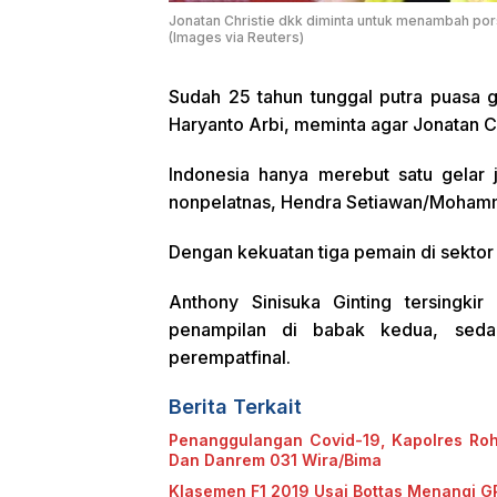
Jonatan Christie dkk diminta untuk menambah porsi 
(Images via Reuters)
Sudah 25 tahun tunggal putra puasa g
Haryanto Arbi, meminta agar Jonatan Chr
Indonesia hanya merebut satu gelar 
nonpelatnas, Hendra Setiawan/Moham
Dengan kekuatan tiga pemain di sektor t
Anthony Sinisuka Ginting tersingki
penampilan di babak kedua, seda
perempatfinal.
Berita Terkait
Penanggulangan Covid-19, Kapolres Roh
Dan Danrem 031 Wira/Bima
Klasemen F1 2019 Usai Bottas Menangi GP