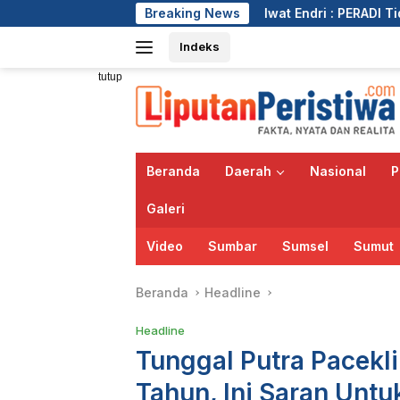
Langsung
Iwat Endri : PERADI Tidak Akan Membiarkan A
Breaking News
ke
Indeks
konten
tutup
Beranda
Daerah
Nasional
P
Galeri
Video
Sumbar
Sumsel
Sumut
Beranda
Headline
Headline
Tunggal Putra Pacekli
Tahun, Ini Saran Untu