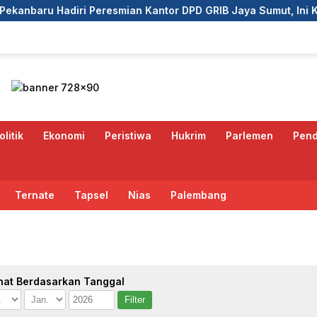
diri Peresmian Kantor DPD GRIB Jaya Sumut, Ini Kata Ketua 
olitik
Ekonomi
Peristiwa
Hukrim
Parlemen
Pend
Ternate
Tapsel
Nias
Palembang
hat Berdasarkan Tanggal