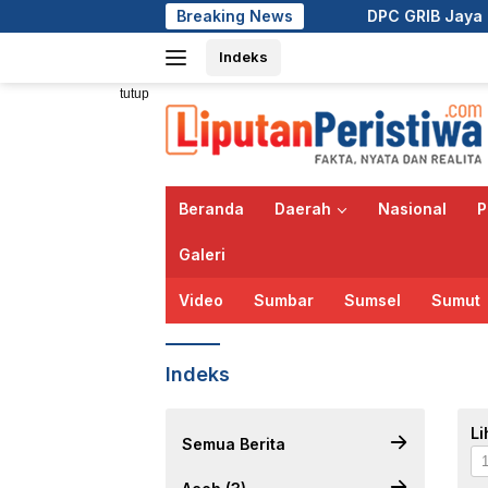
Langsung
Breaking News
DPC GRIB Jaya Pekanbaru Ha
ke
Indeks
konten
tutup
Beranda
Daerah
Nasional
P
Galeri
Video
Sumbar
Sumsel
Sumut
Indeks
Li
Semua Berita