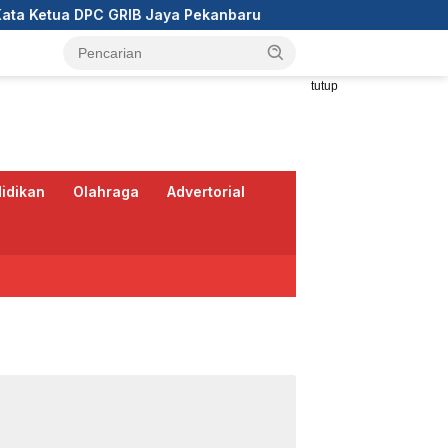
DPC GRIB Jaya Pekanbaru
Wali Kota Pekanbaru Ajak RT
tutup
idikan
Olahraga
Advertorial